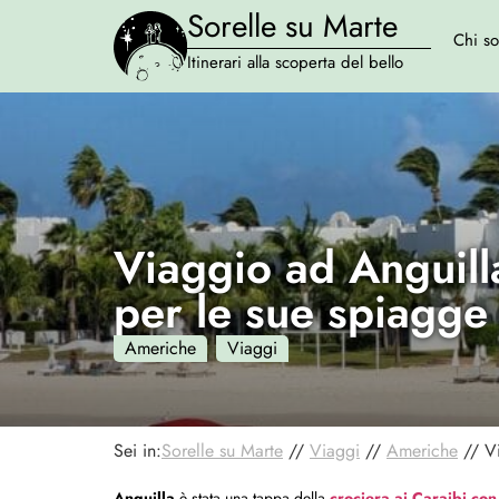
Sorelle su Marte
Chi s
Itinerari alla scoperta del bello
Viaggio ad Anguilla
per le sue spiagge
Americhe
Viaggi
Sei in:
Sorelle su Marte
//
Viaggi
//
Americhe
//
V
Anguilla
è stata una tappa della
crociera ai Caraibi con