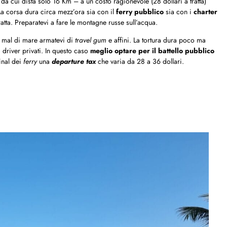
da cui dista solo 16 Km – a un costo ragionevole (28 dollari a tratta)
a corsa dura circa mezz’ora sia con il
ferry pubblico
sia con i
charter
atta. Preparatevi a fare le montagne russe sull’acqua.
i mal di mare armatevi di
travel gum
e affini. La tortura dura poco ma
 driver privati. In questo caso
meglio optare per il battello pubblico
inal dei
ferry
una
departure tax
che varia da 28 a 36 dollari.