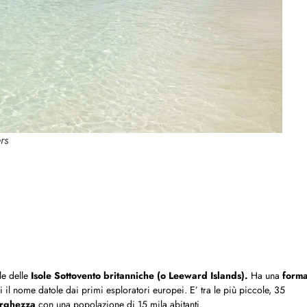
rs
ale delle
Isole Sottovento britanniche (o Leeward Islands).
Ha una
form
 il nome datole dai primi esploratori europei. E’ tra le più piccole, 35
arghezza
con una popolazione di 15 mila abitanti.