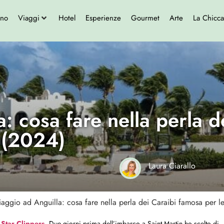
ono
Viaggi
Hotel
Esperienze
Gourmet
Arte
La Chicca
: cosa fare nella perla 
 (2024)
Laura Ciarallo
iaggio ad Anguilla: cosa fare nella perla dei Caraibi famosa per 
 Star Clippers
.
Due giorni prima dell’imbarco a Saint Martin ho scelto di