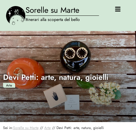
Sorelle su Marte
Itinerari alla scoperta del bello
Devi Petti: arte, natura, gioielli
Arte
Sei in:
Sorelle su Marte
//
Arte
//
Devi Petti: arte, natura, gioielli