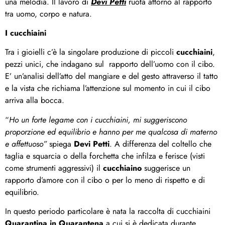
una melodia. Il lavoro di
Devi Petti
ruota attorno al rapporto
tra uomo, corpo e natura.
I cucchiaini
Tra i gioielli c’è la singolare produzione di piccoli
cucchiaini
,
pezzi unici, che indagano sul rapporto dell’uomo con il cibo.
E’ un’analisi dell’atto del mangiare e del gesto attraverso il tatto
e la vista che richiama l’attenzione sul momento in cui il cibo
arriva alla bocca.
“
Ho un forte legame con i cucchiaini, mi suggeriscono
proporzione ed equilibrio e hanno per me qualcosa di materno
e affettuoso”
spiega
Devi Petti
. A differenza del coltello che
taglia e squarcia o della forchetta che infilza e ferisce (visti
come strumenti aggressivi) il
cucchiaino
suggerisce un
rapporto d’amore con il cibo o per lo meno di rispetto e di
equilibrio.
In questo periodo particolare è nata la raccolta di cucchiaini
Quarantina in Quarantena
a cui si è dedicata durante