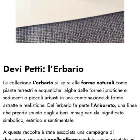
Devi Petti: l’Erbario
La collezione
L’erbario
si ispira alle
forme naturali
come
piante terrestri e acquatiche: alghe dalle forme ipnotiche e
seducenti o piccoli arbusti in una combinazione di forme
astratte e realistiche. Dell’erbario fa parte l’
Arboreto
, una linea
che prende spunto dagli alberi immaginari dal significato
simbolico, estetico e sentimentale.
A questa raccolta è stata associata una campagna di
donazione: per ogni
anello-albero
venduto, viene piantato un