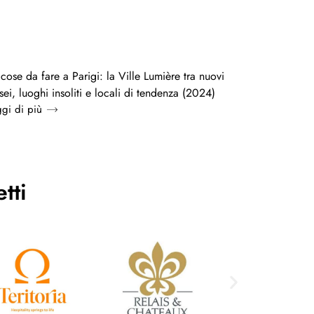
cose da fare a Parigi: la Ville Lumière tra nuovi
ei, luoghi insoliti e locali di tendenza (2024)
gi di più
tti