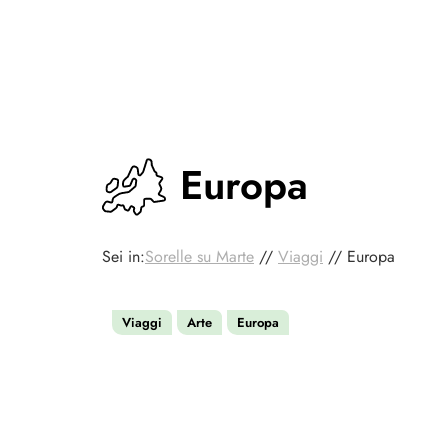
Europa
Sei in:
Sorelle su Marte
//
Viaggi
//
Europa
Viaggi
Arte
Europa