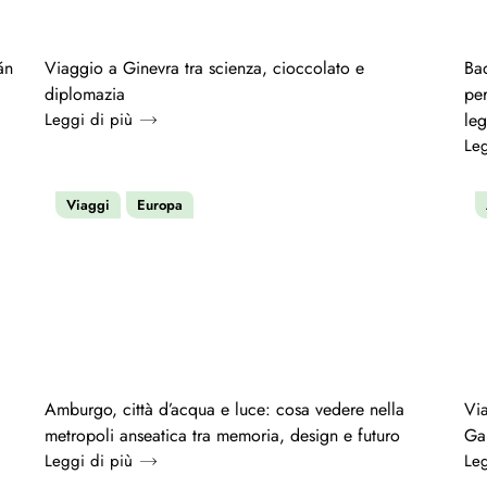
án
Viaggio a Ginevra tra scienza, cioccolato e
Bad
diplomazia
per
Leggi di più
leg
Leg
Viaggi
Europa
a
Amburgo, città d’acqua e luce: cosa vedere nella
Via
metropoli anseatica tra memoria, design e futuro
Gal
Leggi di più
Leg