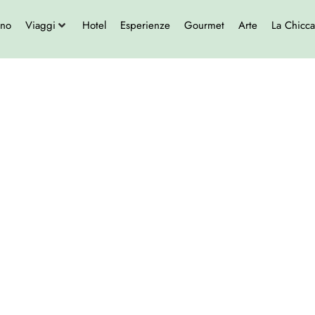
ono
Viaggi
Hotel
Esperienze
Gourmet
Arte
La Chicca