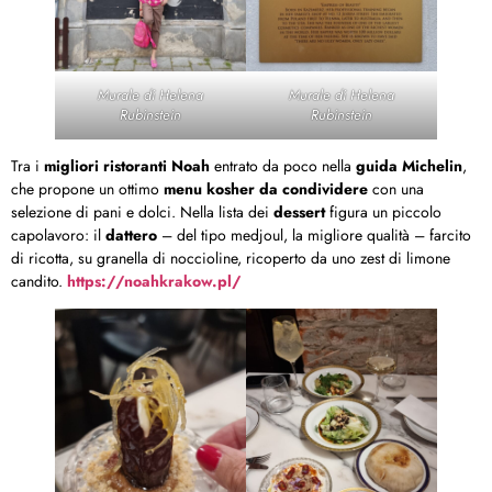
Murale di Helena
Murale di Helena
Rubinstein
Rubinstein
Tra i
migliori ristoranti Noah
entrato da poco nella
guida Michelin
,
che propone un ottimo
menu kosher da condividere
con una
selezione di pani e dolci. Nella lista dei
dessert
figura un piccolo
capolavoro: il
dattero
– del tipo medjoul, la migliore qualità – farcito
di ricotta, su granella di noccioline, ricoperto da uno zest di limone
candito.
https://noahkrakow.pl/