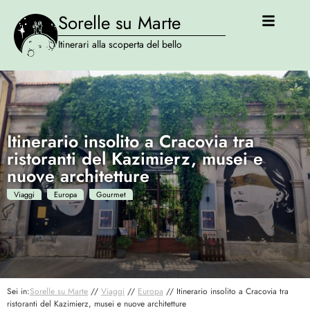
Sorelle su Marte
Itinerari alla scoperta del bello
Itinerario insolito a Cracovia tra
ristoranti del Kazimierz, musei e
nuove architetture
Viaggi
Europa
Gourmet
Sei in:
Sorelle su Marte
//
Viaggi
//
Europa
//
Itinerario insolito a Cracovia tra
ristoranti del Kazimierz, musei e nuove architetture