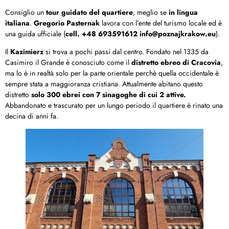
Consiglio un
tour guidato del quartiere
, meglio se
in lingua
italiana
.
Gregorio Pasternak
lavora con l’ente del turismo locale ed è
una guida ufficiale (
cell. +48 693591612 info@poznajkrakow.eu
).
Il
Kazimierz
si trova a pochi passi dal centro. Fondato nel 1335 da
Casimiro il Grande è conosciuto come il
distretto ebreo di Cracovia
,
ma lo è in realtà solo per la parte orientale perchè quella occidentale è
sempre stata a maggioranza cristiana. Attualmente abitano questo
distretto
solo 300 ebrei con 7 sinagoghe di cui 2 attive.
Abbandonato e trascurato per un lungo periodo il quartiere è rinato una
decina di anni fa.