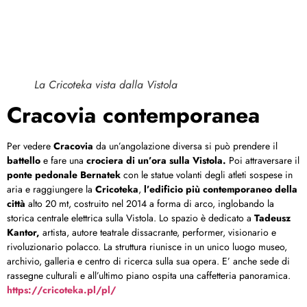
La Cricoteka vista dalla Vistola
Cracovia contemporanea
Per vedere
Cracovia
da un’angolazione diversa si può prendere il
battello
e fare una
crociera di un’ora sulla Vistola.
Poi attraversare il
ponte pedonale Bernatek
con le statue volanti degli atleti sospese in
aria e raggiungere la
Cricoteka
,
l’edificio più contemporaneo della
città
alto 20 mt, costruito nel 2014 a forma di arco, inglobando la
storica centrale elettrica sulla Vistola. Lo spazio è dedicato a
Tadeusz
Kantor,
artista, autore teatrale dissacrante, performer, visionario e
rivoluzionario polacco. La struttura riunisce in un unico luogo museo,
archivio, galleria e centro di ricerca sulla sua opera. E’ anche sede di
rassegne culturali e all’ultimo piano ospita una caffetteria panoramica.
https://cricoteka.pl/pl/