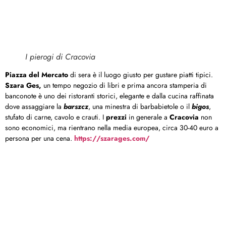
I pierogi di Cracovia
Piazza del Mercato
di sera è il luogo giusto per gustare piatti tipici.
Szara Ges,
un tempo negozio di libri e prima ancora stamperia di
banconote è uno dei ristoranti storici, elegante e dalla cucina raffinata
dove assaggiare la
barszcz
, una minestra di barbabietole o il
bigos
,
stufato di carne, cavolo e crauti. I
prezzi
in generale a
Cracovia
non
sono economici, ma rientrano nella media europea, circa 30-40 euro a
persona per una cena.
https://szarages.com/