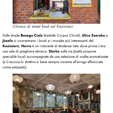
Chiosco di street food nel Kazimierz
Sulle strade
Bozego Ciala
(tradotto Corpus Christi),
Ulica Szeroka
e
Jòzefa
si concentrano i locali e i murales più interessanti del
Kazimierz.
Hevre
è un ristorante di tendenza nato dove prima c’era
una sala di preghiera ebraica.
Starka
sulla via Jòzefa propone
specialità locali accompagnate da una selezione di vodke aromatizzate
(a Cracovia lo
shottino
si beve sempre insieme all’aringa affumicata
come antipasto).