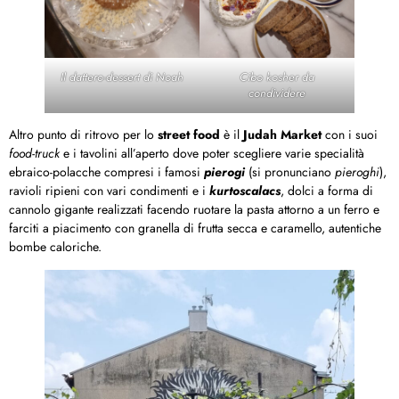
Il dattero-dessert di Noah
Cibo kosher da
condividere
Altro punto di ritrovo per lo
street food
è il
Judah Market
con i suoi
food-truck
e i tavolini all’aperto dove poter scegliere varie specialità
ebraico-polacche compresi i famosi
pierogi
(si pronunciano
pieroghi
),
ravioli ripieni con vari condimenti e i
kurtoscalacs
, dolci a forma di
cannolo gigante realizzati facendo ruotare la pasta attorno a un ferro e
farciti a piacimento con granella di frutta secca e caramello, autentiche
bombe caloriche.