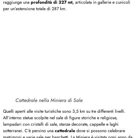
raggiunge una
profondità di 327 mt,
articolata in gallerie e cunicoli
per un’estensione totale di 287 km.
Cattedrale nella Miniera di Sale
Quelli aperti alle visite turistiche sono 3,5 km su tre differenti livelli.
All’interno statue scolpite nel sale di figure storiche e religiose,
lampadari con cristalli di sale, stanze decorate, cappelle e laghi
sotterranei. C’è persino una
cattedrale
dove si possono celebrare
matrimoni e varie sale per banchetti. La Miniera è visitata ogni anno da