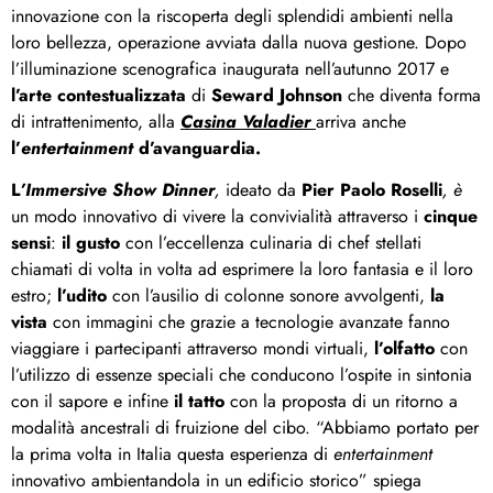
innovazione con la riscoperta degli splendidi ambienti nella
loro bellezza, operazione avviata dalla nuova gestione. Dopo
l’illuminazione scenografica inaugurata nell’autunno 2017 e
l’arte contestualizzata
di
Seward Johnson
che diventa forma
di intrattenimento, alla
Casina Valadier
arriva anche
l’
entertainment
d’avanguardia.
L
’Immersive Show Dinner
,
ideato da
Pier Paolo Roselli
, è
un modo innovativo di vivere la convivialità attraverso i
cinque
sensi
:
il gusto
con l’eccellenza culinaria di chef stellati
chiamati di volta in volta ad esprimere la loro fantasia e il loro
estro;
l’udito
con l’ausilio di colonne sonore avvolgenti,
la
vista
con immagini che grazie a tecnologie avanzate fanno
viaggiare i partecipanti attraverso mondi virtuali,
l’olfatto
con
l’utilizzo di essenze speciali che conducono l’ospite in sintonia
con il sapore e infine
il tatto
con la proposta di un ritorno a
modalità ancestrali di fruizione del cibo. “Abbiamo portato per
la prima volta in Italia questa esperienza di
entertainment
innovativo ambientandola in un edificio storico” spiega