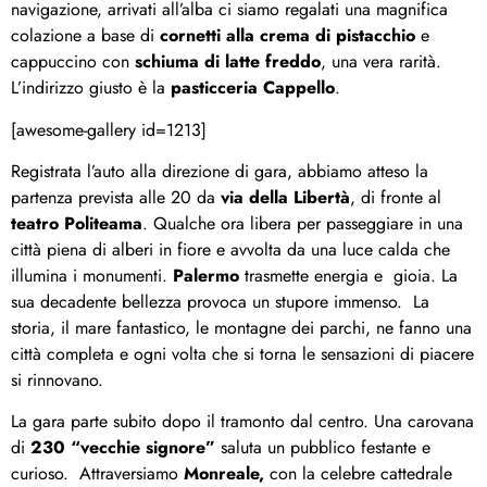
navigazione, arrivati all’alba ci siamo regalati una magnifica
colazione a base di
cornetti alla crema di pistacchio
e
cappuccino con
schiuma di latte freddo
, una vera rarità.
L’indirizzo giusto è la
pasticceria Cappello
.
[awesome-gallery id=1213]
Registrata l’auto alla direzione di gara, abbiamo atteso la
partenza prevista alle 20 da
via della Libertà
, di fronte al
teatro Politeama
. Qualche ora libera per passeggiare in una
città piena di alberi in fiore e avvolta da una luce calda che
illumina i monumenti.
Palermo
trasmette energia e gioia. La
sua decadente bellezza provoca un stupore immenso. La
storia, il mare fantastico, le montagne dei parchi, ne fanno una
città completa e ogni volta che si torna le sensazioni di piacere
si rinnovano.
La gara parte subito dopo il tramonto dal centro. Una carovana
di
230 “vecchie signore”
saluta un pubblico festante e
curioso. Attraversiamo
Monreale,
con la celebre cattedrale