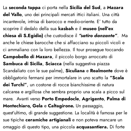
La
seconda tappa
ci porta nella
Sicilia del Sud
, a
Mazara
del Vallo
, uno dei principali mercati ittici italiani. Una città
incantevole, intrisa di barocco e medio-oriente. E’ tutto da
scoprire il dedalo della sua
kasbah
e il
museo (nell’ex
chiesa di S.Egidio)
che custodisce il
“satiro danzante”
. Ma
anche le chiese barocche che si affacciano su piccoli vicoli e
ci ammaliano con la loro bellezza. Il tour prosegue toccando
Campobello di Mazara
, il piccolo borgo arroccato di
Sambuca di Sicilia
,
Sciacca
(nella suggestiva piazza
Scandaliato con le sue palme),
Siculiana
e
Realmonte
dove è
obbligatorio fermarsi per immortalare in uno scatto la
“Scala
dei Turchi”
, un costone di rocce bianchissime di natura
calcarea e argillosa che sembra proprio una scala a picco sul
mare. Avanti verso
Porto Empedocle
,
Agrigento
,
Palma di
Montechiaro,
Gela
e
Caltagirone.
Un passaggio,
quest’ultimo, di grande suggestione. La località è famosa per le
sue tipiche
ceramiche artigianali
e non poteva mancare un
omaggio di questo tipo, una piccola
acquasantiera.
Di forte