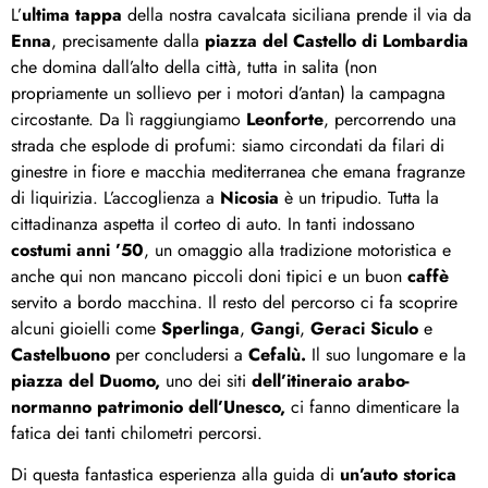
L’
ultima tappa
della nostra cavalcata siciliana prende il via da
Enna
, precisamente dalla
piazza del Castello di Lombardia
che domina dall’alto della città, tutta in salita (non
propriamente un sollievo per i motori d’antan) la campagna
circostante. Da lì raggiungiamo
Leonforte
, percorrendo una
strada che esplode di profumi: siamo circondati da filari di
ginestre in fiore e macchia mediterranea che emana fragranze
di liquirizia. L’accoglienza a
Nicosia
è un tripudio. Tutta la
cittadinanza aspetta il corteo di auto. In tanti indossano
costumi anni ’50
, un omaggio alla tradizione motoristica e
anche qui non mancano piccoli doni tipici e un buon
caffè
servito a bordo macchina. Il resto del percorso ci fa scoprire
alcuni gioielli come
Sperlinga
,
Gangi
,
Geraci Siculo
e
Castelbuono
per concludersi a
Cefalù.
Il suo lungomare e la
piazza del Duomo,
uno dei siti
dell’itineraio arabo-
normanno patrimonio dell’Unesco,
ci fanno dimenticare la
fatica dei tanti chilometri percorsi.
Di questa fantastica esperienza alla guida di
un’auto storica