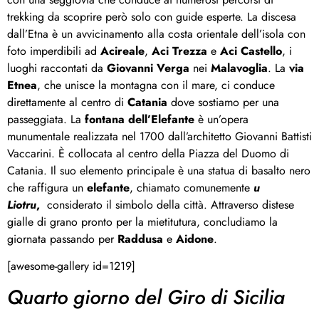
trekking da scoprire però solo con guide esperte. La discesa
dall’Etna è un avvicinamento alla costa orientale dell’isola con
foto imperdibili ad
Acireale
,
Aci Trezza
e
Aci Castello
, i
luoghi raccontati da
Giovanni Verga
nei
Malavoglia
. La
via
Etnea
, che unisce la montagna con il mare, ci conduce
direttamente al centro di
Catania
dove sostiamo per una
passeggiata. La
fontana dell’Elefante
è un’opera
munumentale realizzata nel 1700 dall’architetto Giovanni Battisti
Vaccarini. È collocata al centro della Piazza del Duomo di
Catania. Il suo elemento principale è una statua di basalto nero
che raffigura un
elefante
, chiamato comunemente
u
Liotru
,
considerato il simbolo della città. Attraverso distese
gialle di grano pronto per la mietitutura, concludiamo la
giornata passando per
Raddusa
e
Aidone
.
[awesome-gallery id=1219]
Quarto giorno del Giro di Sicilia