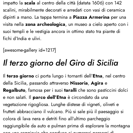
impatto la
scala
al centro della città (datata 1606) con 142
scalini, mirabilmente decorati e arredati con vasi di ceramica
dipinti a mano. La tappa termina a
Piazza Armerina
per una
visita nella
zona archeologica
, un museo a cielo aperto con i
suoi templi e le vestigia ancora in ottimo stato tra piante di
fichi d’India e ulivi.
[awesome-gallery id=1217]
Il terzo giorno del Giro di Sicilia
Il
terzo giorno
ci porta lungo i tornanti dell’
Etna
, nel centro
della Sicilia, passando attraverso
Nissoria
,
Agira
e
Regalbuto
, famosa per i suoi
taralli
che sono pasticcini dolci
e non salati. Il
parco dell’Etna
è circondato da una
vegetazione rigogliosa. Lunghe distese di vigneti, oliveti e
frutteti abbracciano il vulcano. Più si sale più il paesaggio si
colora di lava nera e detriti fino all’ultimo parcheggio
raggiungibile da auto e pulman prima di esplorare la montagna
con una seggiovia che conduce ai numerosi percorsi di