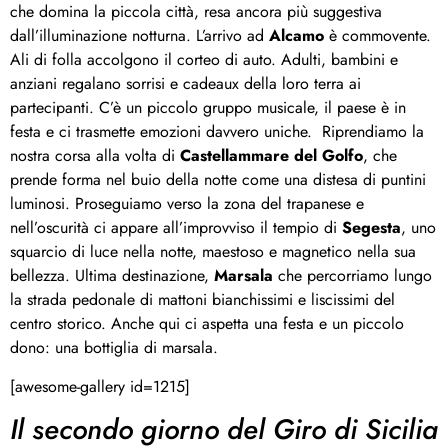
che domina la piccola città, resa ancora più suggestiva
dall’illuminazione notturna. L’arrivo ad
Alcamo
è commovente.
Ali di folla accolgono il corteo di auto. Adulti, bambini e
anziani regalano sorrisi e cadeaux della loro terra ai
partecipanti. C’è un piccolo gruppo musicale, il paese è in
festa e ci trasmette emozioni davvero uniche. Riprendiamo la
nostra corsa alla volta di
Castellammare del Golfo
, che
prende forma nel buio della notte come una distesa di puntini
luminosi. Proseguiamo verso la zona del trapanese e
nell’oscurità ci appare all’improvviso il tempio di
Segesta
, uno
squarcio di luce nella notte, maestoso e magnetico nella sua
bellezza. Ultima destinazione,
Marsala
che percorriamo lungo
la strada pedonale di mattoni bianchissimi e liscissimi del
centro storico. Anche qui ci aspetta una festa e un piccolo
dono: una bottiglia di marsala.
[awesome-gallery id=1215]
Il secondo giorno del Giro di Sicilia