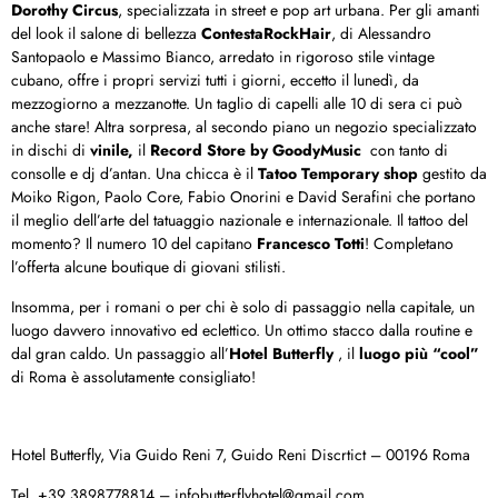
Dorothy Circus
, specializzata in street e pop art urbana. Per gli amanti
del look il salone di bellezza
ContestaRockHair
, di Alessandro
Santopaolo e Massimo Bianco, arredato in rigoroso stile vintage
cubano, offre i propri servizi tutti i giorni, eccetto il lunedì, da
mezzogiorno a mezzanotte. Un taglio di capelli alle 10 di sera ci può
anche stare! Altra sorpresa, al secondo piano un negozio specializzato
in dischi di
vinile,
il
Record Store by GoodyMusic
con tanto di
consolle e dj d’antan. Una chicca è il
Tatoo Temporary shop
gestito da
Moiko Rigon, Paolo Core, Fabio Onorini e David Serafini che portano
il meglio dell’arte del tatuaggio nazionale e internazionale. Il tattoo del
momento? Il numero 10 del capitano
Francesco
Totti
! Completano
l’offerta alcune boutique di giovani stilisti.
Insomma, per i romani o per chi è solo di passaggio nella capitale, un
luogo davvero innovativo ed eclettico. Un ottimo stacco dalla routine e
dal gran caldo. Un passaggio all’
Hotel Butterfly
, il
luogo più “cool”
di Roma è assolutamente consigliato!
Hotel Butterfly, Via Guido Reni 7, Guido Reni Discrtict – 00196 Roma
Tel. +39 3898778814 – infobutterflyhotel@gmail.com