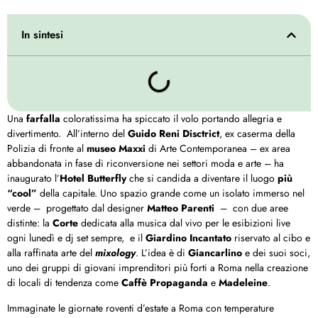
In sintesi
Una
farfalla
coloratissima ha spiccato il volo portando allegria e
divertimento. All’interno del
Guido Reni Disctrict
, ex caserma della
Polizia di fronte al
museo Maxxi
di Arte Contemporanea – ex area
abbandonata in fase di riconversione nei settori moda e arte – ha
inaugurato l’
Hotel Butterfly
che si candida a diventare il luogo
più
“cool”
della capitale.
Uno spazio grande come un isolato immerso nel
verde – progettato dal designer
Matteo Parenti
– con due aree
distinte: la
Corte
dedicata alla musica dal vivo per le esibizioni live
ogni lunedì e dj set sempre, e il
Giardino Incantato
riservato al cibo e
alla raffinata arte del
mixology
. L’idea è di
Giancarlino
e dei suoi soci,
uno dei gruppi di giovani imprenditori più forti a Roma nella creazione
di locali di tendenza come
Caffè Propaganda
e
Madeleine
.
Immaginate le giornate roventi d’estate a Roma con temperature