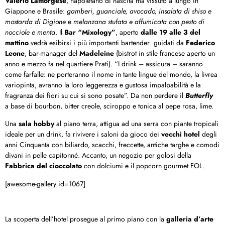
Valerio Lamorgese
, napoletano di nascita ma vissuto a lungo in
Giappone e Brasile:
gamberi, guanciale, avocado, insalata di shiso e
mostarda di Digione
e
melanzana stufata e affumicata con pesto di
nocciole e menta
. Il
Bar “Mixology”
, aperto
dalle 19 alle 3 del
mattino
vedrà esibirsi i più importanti bartender guidati da
Federico
Leone
, bar-manager del
Madeleine
(bistrot in stile francese aperto un
anno e mezzo fa nel quartiere Prati). “I drink – assicura – saranno
come farfalle: ne porteranno il nome in tante lingue del mondo, la livrea
variopinta, avranno la loro leggerezza e gustosa impalpabilità e la
fragranza dei fiori su cui si sono posate”. Da non perdere il
Butterfly
a base di bourbon, bitter creole, sciroppo e tonica al pepe rosa, lime.
Una
sala hobby
al piano terra, attigua ad una serra con piante tropicali
ideale per un drink, fa rivivere i saloni da gioco dei
vecchi hotel
degli
anni Cinquanta con biliardo, scacchi, freccette, antiche targhe e comodi
divani in pelle capitonné. Accanto, un negozio per golosi della
Fabbrica del cioccolato
con dolciumi e il popcorn gourmet FOL.
[awesome-gallery id=1067]
La scoperta dell’hotel prosegue al primo piano con la
galleria d’arte