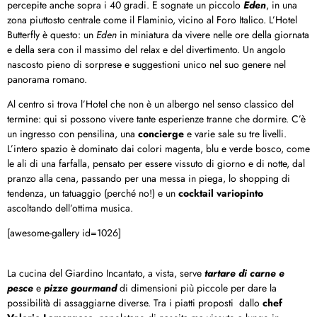
percepite anche sopra i 40 gradi. E sognate un piccolo
Eden
, in una
zona piuttosto centrale come il Flaminio, vicino al Foro Italico. L’Hotel
Butterfly è questo: un
Eden
in miniatura da vivere nelle ore della giornata
e della sera con il massimo del relax e del divertimento. Un angolo
nascosto pieno di sorprese e suggestioni unico nel suo genere nel
panorama romano.
Al centro si trova l’Hotel che non è un albergo nel senso classico del
termine: qui si possono vivere tante esperienze tranne che dormire. C’è
un ingresso con pensilina, una
concierge
e varie sale su tre livelli.
L’intero spazio è dominato dai colori magenta, blu e verde bosco, come
le ali di una farfalla, pensato per essere vissuto di giorno e di notte, dal
pranzo alla cena, passando per una messa in piega, lo shopping di
tendenza, un tatuaggio (perché no!) e un
cocktail variopinto
ascoltando dell’ottima musica.
[awesome-gallery id=1026]
La cucina del Giardino Incantato, a vista, serve
tartare di carne e
pesce
e
pizze gourmand
di dimensioni più piccole per dare la
possibilità di assaggiarne diverse. Tra i piatti proposti dallo
chef