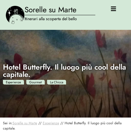
Sorelle su Marte
Itinerari alla scoperta del bello
Hotel Butterfly. Il luogo più cool della
capitale.
Esperienze
Gourmet
La Chicca
Sei in:
Sorelle su Marte
//
Esperienze
//
Hotel Butterfly. Il luogo più cool della
capitale.