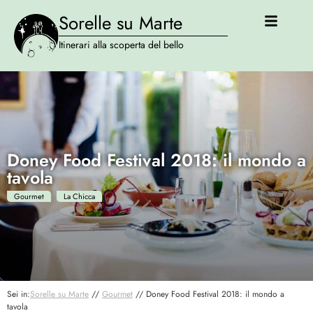
Sorelle su Marte
Itinerari alla scoperta del bello
Doney Food Festival 2018: il mondo a
tavola
Gourmet
La Chicca
Sei in:
Sorelle su Marte
//
Gourmet
//
Doney Food Festival 2018: il mondo a
tavola