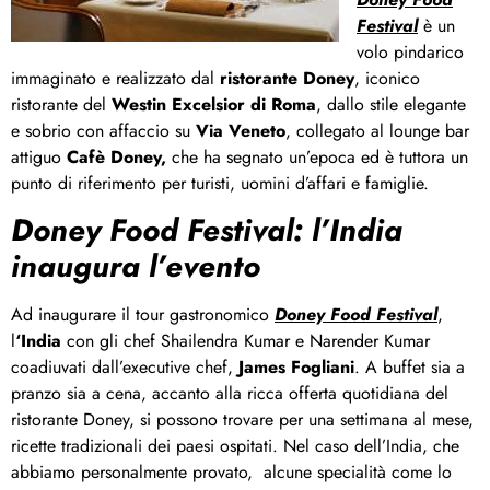
Festival
è un
volo pindarico
immaginato e realizzato dal
ristorante Doney
, iconico
ristorante del
Westin Excelsior di Roma
, dallo stile elegante
e sobrio con affaccio su
Via Veneto
, collegato al lounge bar
attiguo
Cafè Doney,
che ha segnato un’epoca ed è tuttora un
punto di riferimento per turisti, uomini d’affari e famiglie.
Doney Food Festival: l’India
inaugura l’evento
Ad inaugurare il tour gastronomico
Doney Food Festival
,
l
‘India
con gli chef Shailendra Kumar e Narender Kumar
coadiuvati dall’executive chef,
James Fogliani
. A buffet sia a
pranzo sia a cena, accanto alla ricca offerta quotidiana del
ristorante Doney, si possono trovare per una settimana al mese,
ricette tradizionali dei paesi ospitati. Nel caso dell’India, che
abbiamo personalmente provato, alcune specialità come lo