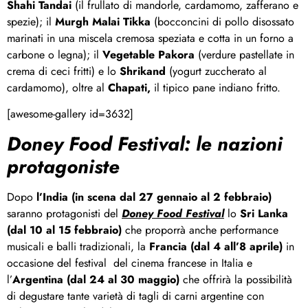
Shahi Tandai
(il frullato di mandorle, cardamomo, zafferano e
spezie); il
Murgh Malai Tikka
(bocconcini di pollo disossato
marinati in una miscela cremosa speziata e cotta in un forno a
carbone o legna); il
Vegetable Pakora
(verdure pastellate in
crema di ceci fritti) e lo
Shrikand
(yogurt zuccherato al
cardamomo), oltre al
Chapati,
il tipico pane indiano fritto.
[awesome-gallery id=3632]
Doney Food Festival: le nazioni
protagoniste
Dopo
l’India (in scena dal 27 gennaio al 2 febbraio)
saranno protagonisti del
Doney Food Festival
lo
Sri Lanka
(dal 10 al 15 febbraio)
che proporrà anche performance
musicali e balli tradizionali, la
Francia (dal 4 all’8 aprile)
in
occasione del festival del cinema francese in Italia e
l’
Argentina (dal 24 al 30 maggio)
che offrirà la possibilità
di degustare tante varietà di tagli di carni argentine con