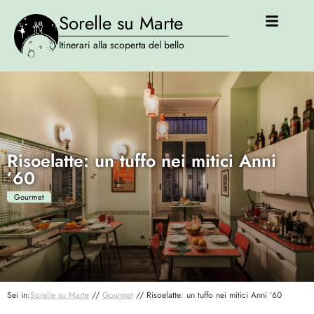
Sorelle su Marte
Itinerari alla scoperta del bello
Risoelatte: un tuffo nei mitici Anni
’60
Gourmet
Sei in:
Sorelle su Marte
//
Gourmet
//
Risoelatte: un tuffo nei mitici Anni ’60