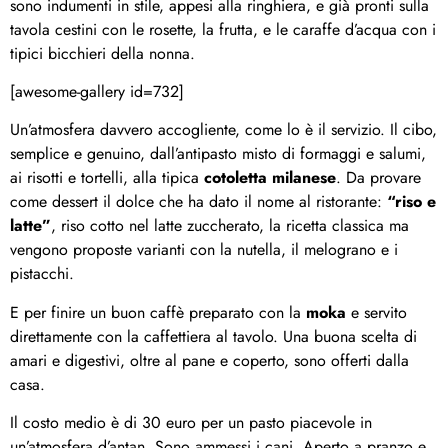
sono indumenti in stile, appesi alla ringhiera, e già pronti sulla
tavola cestini con le rosette, la frutta, e le caraffe d’acqua con i
tipici bicchieri della nonna.
[awesome-gallery id=732]
Un’atmosfera davvero accogliente, come lo è il servizio. Il cibo,
semplice e genuino, dall’antipasto misto di formaggi e salumi,
ai risotti e tortelli, alla tipica
cotoletta milanese
. Da provare
come dessert il dolce che ha dato il nome al ristorante:
“riso e
latte”
, riso cotto nel latte zuccherato, la ricetta classica ma
vengono proposte varianti con la nutella, il melograno e i
pistacchi.
E per finire un buon caffè preparato con la
moka
e servito
direttamente con la caffettiera al tavolo. Una buona scelta di
amari e digestivi, oltre al pane e coperto, sono offerti dalla
casa.
Il costo medio è di 30 euro per un pasto piacevole in
un’atmosfera d’antan. Sono ammessi i cani. Aperto a pranzo e