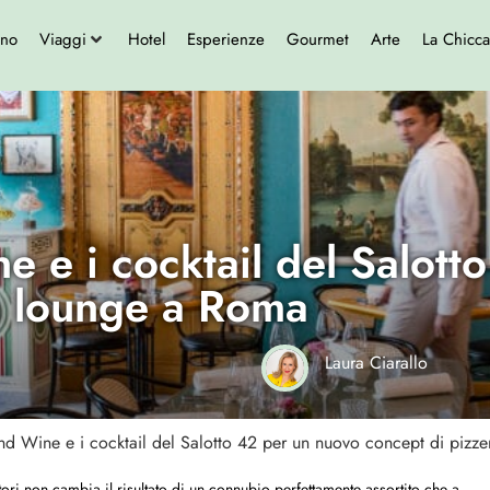
ono
Viaggi
Hotel
Esperienze
Gourmet
Arte
La Chicca
e e i cocktail del Salott
a lounge a Roma
Laura Ciarallo
nd Wine e i cocktail del Salotto 42 per un nuovo concept di pizz
tori non cambia il risultato di un connubio perfettamente assortito che a