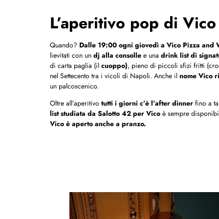
L’aperitivo pop di Vic
Quando?
Dalle 19:00 ogni giovedì a Vico Pizza and W
lievitati con un
dj alla consolle
e una
drink list di signa
di carta paglia (il
cuoppo)
, pieno di piccoli sfizi fritti (c
nel Settecento tra i vicoli di Napoli. Anche il
nome Vico r
un palcoscenico.
Oltre all’aperitivo
tutti i giorni c’è l’after dinner
fino a t
list studiata da Salotto 42
per Vico
è sempre disponibil
Vico è aperto anche a pranzo.