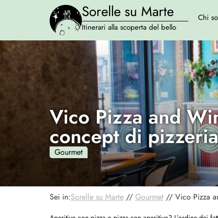
Sorelle su Marte
Chi s
Itinerari alla scoperta del bello
Vico Pizza and Win
concept di pizzeri
Gourmet
Sei in:
Sorelle su Marte
//
Gourmet
//
Vico Pizza a
Aperitivo con pizza o pizza con aperitivo? L’ordine dei fat