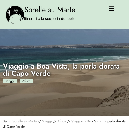
Sorelle su Marte
Itinerari alla scoperta del bello
Viaggio a Boa Vista, la perla dorata
di Capo Verde
Viaggi
Africa
Sei in:
Sorelle su Marte
//
Viaggi
//
Africa
//
Viaggio a Boa Vista, la perla dorata
di Capo Verde