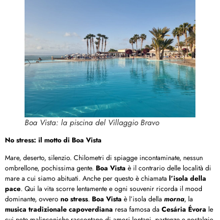
Boa Vista: la piscina del Villaggio Bravo
No stress: il motto di Boa Vista
Mare, deserto, silenzio. Chilometri di spiagge incontaminate, nessun
ombrellone, pochissima gente.
Boa Vista
è il contrario delle località di
mare a cui siamo abituati. Anche per questo è chiamata
l’isola della
pace
. Qui la vita scorre lentamente e ogni souvenir ricorda il mood
dominante, ovvero
no stress
.
Boa Vista
è l’isola della
morna
, la
musica tradizionale capoverdiana
resa famosa da
Cesária Évora
le
cui note malinconiche raccontano di amori lontani, partenze e nostalgie.