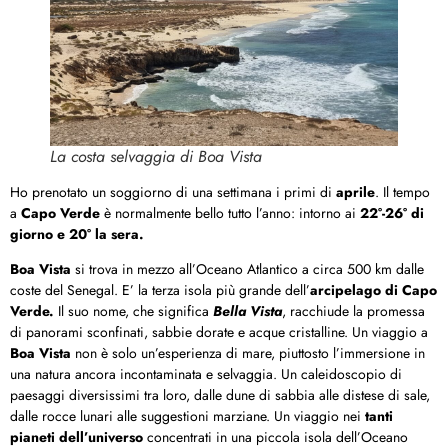
La costa selvaggia di Boa Vista
Ho prenotato un soggiorno di una settimana i primi di
aprile
. Il tempo
a
Capo Verde
è normalmente bello tutto l’anno: intorno ai
22°-26° di
giorno e 20° la sera.
Boa Vista
si trova in mezzo all’Oceano Atlantico a circa 500 km dalle
coste del Senegal. E’ la terza isola più grande dell’
arcipelago di Capo
Verde.
Il suo nome, che significa
Bella Vista
, racchiude la promessa
di panorami sconfinati, sabbie dorate e acque cristalline. Un viaggio a
Boa Vista
non è solo un’esperienza di mare, piuttosto l’immersione in
una natura ancora incontaminata e selvaggia. Un caleidoscopio di
paesaggi diversissimi tra loro, dalle dune di sabbia alle distese di sale,
dalle rocce lunari alle suggestioni marziane. Un viaggio nei
tanti
pianeti dell’universo
concentrati in una piccola isola dell’Oceano