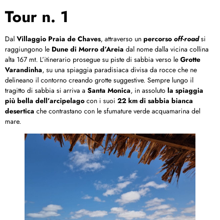
Tour n. 1
Dal
Villaggio Praia de Chaves
, attraverso un
percorso
off-road
si
raggiungono le
Dune di Morro d’Areia
dal nome dalla vicina collina
alta 167 mt. L’itinerario prosegue su piste di sabbia verso le
Grotte
Varandinha
, su una spiaggia paradisiaca divisa da rocce che ne
delineano il contorno creando grotte suggestive. Sempre lungo il
tragitto di sabbia si arriva a
Santa Monica
, in assoluto
la spiaggia
più bella dell’arcipelago
con i suoi
22 km di sabbia bianca
desertica
che contrastano con le sfumature verde acquamarina del
mare.