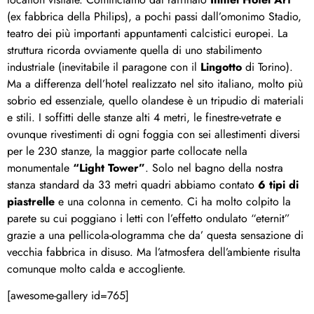
(ex fabbrica della Philips), a pochi passi dall’omonimo Stadio,
teatro dei più importanti appuntamenti calcistici europei. La
struttura ricorda ovviamente quella di uno stabilimento
industriale (inevitabile il paragone con il
Lingotto
di Torino).
Ma a differenza dell’hotel realizzato nel sito italiano, molto più
sobrio ed essenziale, quello olandese è un tripudio di materiali
e stili. I soffitti delle stanze alti 4 metri, le finestre-vetrate e
ovunque rivestimenti di ogni foggia con sei allestimenti diversi
per le 230 stanze, la maggior parte collocate nella
monumentale
“Light Tower”
. Solo nel bagno della nostra
stanza standard da 33 metri quadri abbiamo contato
6 tipi di
piastrelle
e una colonna in cemento. Ci ha molto colpito la
parete su cui poggiano i letti con l’effetto ondulato “eternit”
grazie a una pellicola-ologramma che da’ questa sensazione di
vecchia fabbrica in disuso. Ma l’atmosfera dell’ambiente risulta
comunque molto calda e accogliente.
[awesome-gallery id=765]