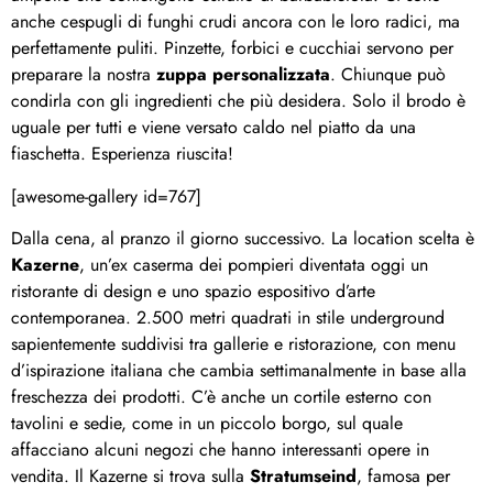
anche cespugli di funghi crudi ancora con le loro radici, ma
perfettamente puliti. Pinzette, forbici e cucchiai servono per
preparare la nostra
zuppa personalizzata
. Chiunque può
condirla con gli ingredienti che più desidera. Solo il brodo è
uguale per tutti e viene versato caldo nel piatto da una
fiaschetta. Esperienza riuscita!
[awesome-gallery id=767]
Dalla cena, al pranzo il giorno successivo. La location scelta è
Kazerne
, un’ex caserma dei pompieri diventata oggi un
ristorante di design e uno spazio espositivo d’arte
contemporanea. 2.500 metri quadrati in stile underground
sapientemente suddivisi tra gallerie e ristorazione, con menu
d’ispirazione italiana che cambia settimanalmente in base alla
freschezza dei prodotti. C’è anche un cortile esterno con
tavolini e sedie, come in un piccolo borgo, sul quale
affacciano alcuni negozi che hanno interessanti opere in
vendita. Il Kazerne si trova sulla
Stratumseind
, famosa per