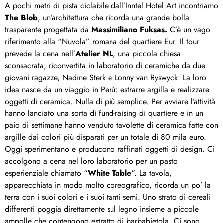
A pochi metri di pista ciclabile dall’Inntel Hotel Art incontriamo
The Blob
, un’architettura che ricorda una grande bolla
trasparente progettata da
Massimiliano Fuksas.
C’è un vago
riferimento alla “Nuvola” romana del quartiere Eur. Il tour
prevede la cena nell’
Atelier
NL
, una piccola chiesa
sconsacrata, riconvertita in laboratorio di ceramiche da due
giovani ragazze, Nadine Sterk e Lonny van Ryswyck. La loro
idea nasce da un viaggio in Perù: estrarre argilla e realizzare
oggetti di ceramica. Nulla di più semplice. Per avviare l’attività
hanno lanciato una sorta di fund-raising di quartiere e in un
paio di settimane hanno venduto tavolette di ceramica fatte con
argille dai colori più disparati per un totale di 80 mila euro.
Oggi sperimentano e producono raffinati oggetti di design. Ci
accolgono a cena nel loro laboratorio per un pasto
esperienziale chiamato “
White Table
“. La tavola,
apparecchiata in modo molto coreografico, ricorda un po’ la
terra con i suoi colori e i suoi tanti semi. Uno strato di cereali
differenti poggia direttamente sul legno insieme a piccole
ampolle che contengono estratto di barbabietola. Ci sono