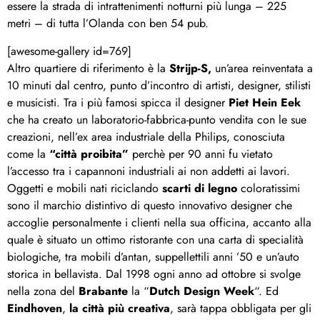
essere la strada di intrattenimenti notturni più lunga – 225
metri – di tutta l’Olanda con ben 54 pub.
[awesome-gallery id=769]
Altro quartiere di riferimento è la
Strijp-S,
un’area reinventata a
10 minuti dal centro, punto d’incontro di artisti, designer, stilisti
e musicisti. Tra i più famosi spicca il designer
Piet Hein Eek
che ha creato un laboratorio-fabbrica-punto vendita con le sue
creazioni, nell’ex area industriale della Philips, conosciuta
come la
“città proibita”
perchè per 90 anni fu vietato
l’accesso tra i capannoni industriali ai non addetti ai lavori.
Oggetti e mobili nati riciclando
scarti di legno
coloratissimi
sono il marchio distintivo di questo innovativo designer che
accoglie personalmente i clienti nella sua officina, accanto alla
quale è situato un ottimo ristorante con una carta di specialità
biologiche, tra mobili d’antan, suppellettili anni ’50 e un’auto
storica in bellavista. Dal 1998 ogni anno ad ottobre si svolge
nella zona del
Brabante
la “
Dutch Design Week
“. Ed
Eindhoven
,
la città più creativa
, sarà tappa obbligata per gli