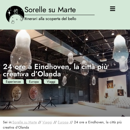
Sorelle su Marte
Itinerari alla scoperta del bello
24 ore a Eindhoven, la città più
creativa d’Olanda
Esperienze
Europa
Viaggi
Sei in:
Sorelle su Marte
//
Viaggi
//
Europa
//
24 ore a Eindhoven, la città più
creativa d’Olanda