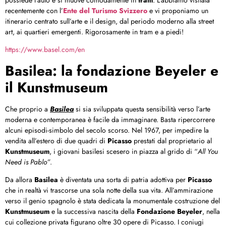
recentemente con l’
Ente del Turismo Svizzero
e vi proponiamo un
itinerario centrato sull’arte e il design, dal periodo moderno alla street
art, ai quartieri emergenti. Rigorosamente in tram e a piedi!
https://www.basel.com/en
Basilea: la fondazione Beyeler e
il Kunstmuseum
Che proprio a
Basilea
si sia sviluppata questa sensibilità verso l’arte
moderna e contemporanea è facile da immaginare. Basta ripercorrere
alcuni episodi-simbolo del secolo scorso. Nel 1967, per impedire la
vendita all’estero di due quadri di
Picasso
prestati dal proprietario al
Kunstmuseum
, i giovani basilesi scesero in piazza al grido di “
All You
Need is Pablo”
.
Da allora
Basilea
è diventata una sorta di patria adottiva per
Picasso
che in realtà vi trascorse una sola notte della sua vita. All’ammirazione
verso il genio spagnolo è stata dedicata la monumentale costruzione del
Kunstmuseum
e la successiva nascita della
Fondazione Beyeler
, nella
cui collezione privata figurano oltre 30 opere di Picasso. I coniugi