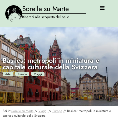
Sorelle su Marte
Itinerari alla scoperta del bello
Basilea: metropoli in miniatura e
capitale culturale della Svizzera
Arte
Europa
Viaggi
Sei in:
Sorelle su Marte
//
Viaggi
//
Europa
//
Basilea: metropoli in miniatura e
capitale culturale della Svizzera