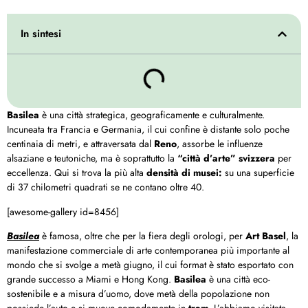
In sintesi
Basilea
è una città strategica, geograficamente e culturalmente.
Incuneata tra Francia e Germania, il cui confine è distante solo poche
centinaia di metri, e attraversata dal
Reno
, assorbe le influenze
alsaziane e teutoniche, ma è soprattutto la
“città d’arte” svizzera
per
eccellenza. Qui si trova la più alta
densità di musei:
su una superficie
di 37 chilometri quadrati se ne contano oltre 40.
[awesome-gallery id=8456]
Basilea
è famosa, oltre che per la fiera degli orologi, per
Art Basel
, la
manifestazione commerciale di arte contemporanea più importante al
mondo che si svolge a metà giugno, il cui format è stato esportato con
grande successo a Miami e Hong Kong.
Basilea
è una città eco-
sostenibile e a misura d’uomo, dove metà della popolazione non
possiede l’auto e si muove comodamente in
tram
. L’abbiamo visitata