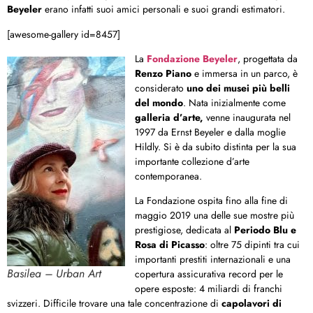
Beyeler
erano infatti suoi amici personali e suoi grandi estimatori.
[awesome-gallery id=8457]
La
Fondazione Beyeler
, progettata da
Renzo Piano
e immersa in un parco, è
considerato
uno dei musei più belli
del mondo
. Nata inizialmente come
galleria d’arte,
venne inaugurata nel
1997 da Ernst Beyeler e dalla moglie
Hildly. Si è da subito distinta per la sua
importante collezione d’arte
contemporanea.
La Fondazione ospita fino alla fine di
maggio 2019 una delle sue mostre più
prestigiose, dedicata al
Periodo Blu e
Rosa di Picasso
: oltre 75 dipinti tra cui
importanti prestiti internazionali e una
Basilea – Urban Art
copertura assicurativa record per le
opere esposte: 4 miliardi di franchi
svizzeri. Difficile trovare una tale concentrazione di
capolavori di