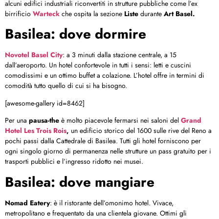
alcuni edifici industriali riconvertiti in strutture pubbliche come l’ex
birrificio
Warteck
che ospita la sezione
Liste
durante
Art Basel.
Basilea: dove dormire
Novotel Basel City
: a 3 minuti dalla stazione centrale, a 15
dall’aeroporto. Un hotel confortevole in tutti i sensi: letti e cuscini
comodissimi e un ottimo buffet a colazione. L’hotel offre in termini di
comodità tutto quello di cui si ha bisogno.
[awesome-gallery id=8462]
Per una
pausa-the
è molto piacevole fermarsi nei saloni del
Grand
Hotel Les Trois Rois
,
un edificio storico del 1600 sulle rive del Reno a
pochi passi dalla Cattedrale di Basilea. Tutti gli hotel forniscono per
ogni singolo giorno di permanenza nelle strutture un pass gratuito per i
trasporti pubblici e l’ingresso ridotto nei musei.
Basilea: dove mangiare
Nomad Eatery
: è il ristorante dell’omonimo hotel. Vivace,
metropolitano e frequentato da una clientela giovane. Ottimi gli