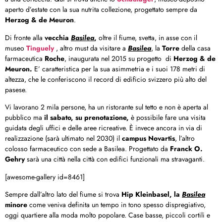
aperto d’estate con la sua nutrita collezione, progettato sempre da
Herzog & de Meuron
.
Di fronte alla
vecchia
Basilea
,
oltre il fiume, svetta, in asse con il
museo
Tinguely
, altro must da visitare a
Basilea
, la
Torre
della casa
farmaceutica
Roche
, inaugurata nel 2015 su progetto di
Herzog & de
Meuron.
E’ caratteristica per la sua asimmetria e i suoi 178 metri di
altezza, che le conferiscono il record di edificio svizzero più alto del
pasese.
Vi lavorano 2 mila persone, ha un ristorante sul tetto e non è aperta al
pubblico ma
il sabato, su prenotazione,
è possibile fare una visita
guidata degli uffici e delle aree ricreative. È invece ancora in via di
realizzazione (sarà ultimato nel 2030) il
campus Novartis
, l’altro
colosso farmaceutico con sede a Basilea. Progettato da
Franck O.
Gehry
sarà una città nella città con edifici funzionali ma stravaganti.
[awesome-gallery id=8461]
Sempre dall’altro lato del fiume si trova
Hip Kleinbasel, la
Basilea
minore
come veniva definita un tempo in tono spesso dispregiativo,
oggi quartiere alla moda molto popolare. Case basse, piccoli cortili e