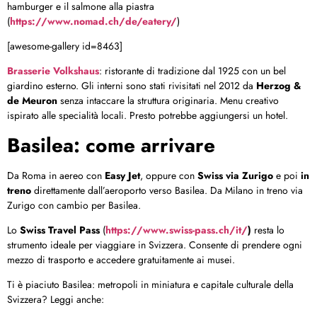
hamburger e il salmone alla piastra
(
https://www.nomad.ch/de/eatery/
)
[awesome-gallery id=8463]
Brasserie Volkshaus
: ristorante di tradizione dal 1925 con un bel
giardino esterno. Gli interni sono stati rivisitati nel 2012 da
Herzog &
de Meuron
senza intaccare la struttura originaria. Menu creativo
ispirato alle specialità locali. Presto potrebbe aggiungersi un hotel.
Basilea: come arrivare
Da Roma in aereo con
Easy Jet
, oppure con
Swiss via Zurigo
e poi
in
treno
direttamente dall’aeroporto verso Basilea. Da Milano in treno via
Zurigo con cambio per Basilea.
Lo
Swiss Travel Pass
(
https://www.swiss-pass.ch/it/
)
resta lo
strumento ideale per viaggiare in Svizzera. Consente di prendere ogni
mezzo di trasporto e accedere gratuitamente ai musei.
Ti è piaciuto Basilea: metropoli in miniatura e capitale culturale della
Svizzera? Leggi anche: