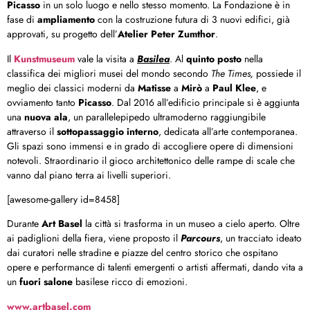
Picasso
in un solo luogo e nello stesso momento. La Fondazione è in
fase di
ampliamento
con la costruzione futura di 3 nuovi edifici, già
approvati, su progetto dell’
Atelier Peter Zumthor
.
Il
Kunstmuseum
vale la visita a
Basilea
. Al
quinto posto
nella
classifica dei migliori musei del mondo secondo
The Times,
possiede il
meglio dei classici moderni da
Matisse
a
Mirò
a
Paul Klee
, e
ovviamento tanto
Picasso
. Dal 2016 all’edificio principale si è aggiunta
una
nuova ala
, un parallelepipedo ultramoderno raggiungibile
attraverso il
sottopassaggio interno
, dedicata all’arte contemporanea.
Gli spazi sono immensi e in grado di accogliere opere di dimensioni
notevoli. Straordinario il gioco architettonico delle rampe di scale che
vanno dal piano terra ai livelli superiori.
[awesome-gallery id=8458]
Durante
Art Basel
la città si trasforma in un museo a cielo aperto. Oltre
ai padiglioni della fiera, viene proposto il
Parcours
, un tracciato ideato
dai curatori nelle stradine e piazze del centro storico che ospitano
opere e performance di talenti emergenti o artisti affermati, dando vita a
un
fuori salone
basilese ricco di emozioni.
www.artbasel.com