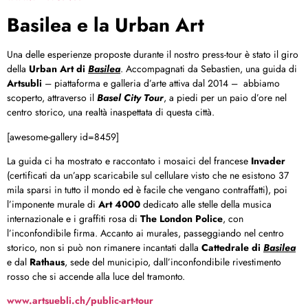
Basilea e la Urban Art
Una delle esperienze proposte durante il nostro press-tour è stato il giro
della
Urban Art di
Basilea
. Accompagnati da Sebastien, una guida di
Artsubli
– piattaforma e galleria d’arte attiva dal 2014 – abbiamo
scoperto, attraverso il
Basel City Tour
, a piedi per un paio d’ore nel
centro storico, una realtà inaspettata di questa città.
[awesome-gallery id=8459]
La guida ci ha mostrato e raccontato i mosaici del francese
Invader
(certificati da un’app scaricabile sul cellulare visto che ne esistono 37
mila sparsi in tutto il mondo ed è facile che vengano contraffatti), poi
l’imponente murale di
Art 4000
dedicato alle stelle della musica
internazionale e i graffiti rosa di
The London Police
, con
l’inconfondibile firma. Accanto ai murales, passeggiando nel centro
storico, non si può non rimanere incantati dalla
Cattedrale di
Basilea
e dal
Rathaus
, sede del municipio, dall’inconfondibile rivestimento
rosso che si accende alla luce del tramonto.
www.artsuebli.ch/public-art-tour