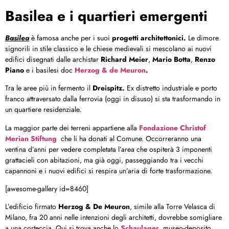
Basilea e i quartieri emergenti
Basilea
è famosa anche per i suoi
progetti architettonici.
Le dimore
signorili in stile classico e le chiese medievali si mescolano ai nuovi
edifici disegnati dalle archistar
Richard Meier
,
Mario Botta
,
Renzo
Piano
e i basilesi doc
Herzog & de Meuron
.
Tra le aree più in fermento il
Dreispitz.
Ex distretto industriale e porto
franco attraversato dalla ferrovia (oggi in disuso) si sta trasformando in
un quartiere residenziale.
La maggior parte dei terreni appartiene alla
Fondazione Christof
Merian Stiftung
che li ha donati al Comune. Occorreranno una
ventina d’anni per vedere completata l’area che ospiterà 3 imponenti
grattacieli con abitazioni, ma già oggi, passeggiando tra i vecchi
capannoni e i nuovi edifici si respira un’aria di forte trasformazione.
[awesome-gallery id=8460]
L’edificio firmato
Herzog & De Meuron
, simile alla Torre Velasca di
Milano, fra 20 anni nelle intenzioni degli architetti, dovrebbe somigliare
a una corteccia. Qui si trova anche lo
Schaulager
, museo-deposito