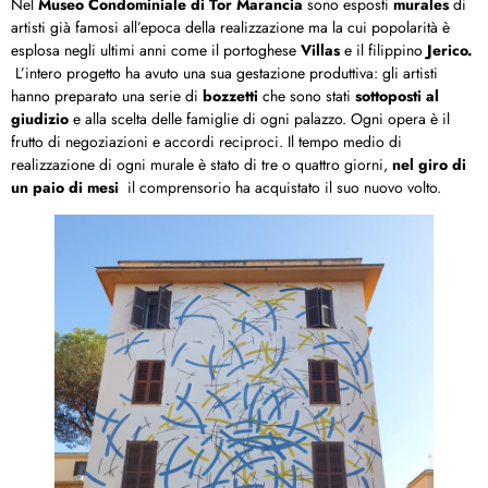
Nel
Museo Condominiale di Tor Marancia
sono esposti
murales
di
artisti già famosi all’epoca della realizzazione ma la cui popolarità è
esplosa negli ultimi anni come il portoghese
Villas
e il filippino
Jerico.
L’intero progetto ha avuto una sua gestazione produttiva: gli artisti
hanno preparato una serie di
bozzetti
che sono stati
sottoposti al
giudizio
e alla scelta delle famiglie di ogni palazzo. Ogni opera è il
frutto di negoziazioni e accordi reciproci. Il tempo medio di
realizzazione di ogni murale è stato di tre o quattro giorni,
nel giro di
un paio di mesi
il comprensorio ha acquistato il suo nuovo volto.