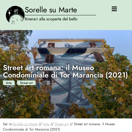
Sorelle su Marte
Itinerari alla scoperta del bello
Street art romana: il Museo
Condominiale di Tor Marancia (2021)
Arte
Street art
Sei in:
Sorelle su Marte
//
Arte
//
Street art
//
Street art romana: il Museo
Condominiale di Tor Marancia (2021)