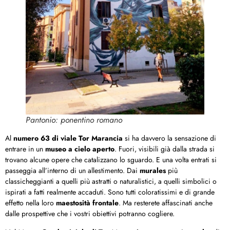
Pantonio: ponentino romano
Al
numero 63 di viale Tor Marancia
si ha davvero la sensazione di
entrare in un
museo
a cielo aperto
. Fuori, visibili già dalla strada si
trovano alcune opere che catalizzano lo sguardo. E una volta entrati si
passeggia all’interno di un allestimento. Dai
murales
più
classicheggianti a quelli più astratti o naturalistici, a quelli simbolici o
ispirati a fatti realmente accaduti. Sono tutti coloratissimi e di grande
effetto nella loro
maestosità frontale
. Ma resterete affascinati anche
dalle prospettive che i vostri obiettivi potranno cogliere.