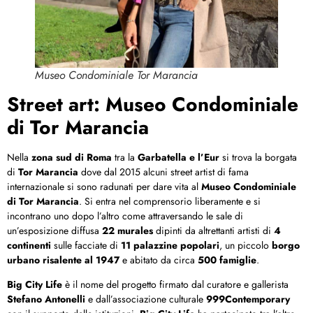
Museo Condominiale Tor Marancia
Street art: Museo Condominiale
di Tor Marancia
Nella
zona sud di
Roma
tra la
Garbatella e l’Eur
si trova la borgata
di
Tor Marancia
dove dal 2015 alcuni street artist di fama
internazionale si sono radunati per dare vita al
Museo Condominiale
di Tor Marancia
. Si entra nel comprensorio liberamente e si
incontrano uno dopo l’altro come attraversando le sale di
un’esposizione diffusa
22 murales
dipinti da altrettanti artisti di
4
continenti
sulle facciate di
11 palazzine popolari
, un piccolo
borgo
urbano risalente al 1947
e abitato da circa
500 famiglie
.
Big City Life
è il nome del progetto firmato dal curatore e gallerista
Stefano Antonelli
e dall’associazione culturale
999Contemporary