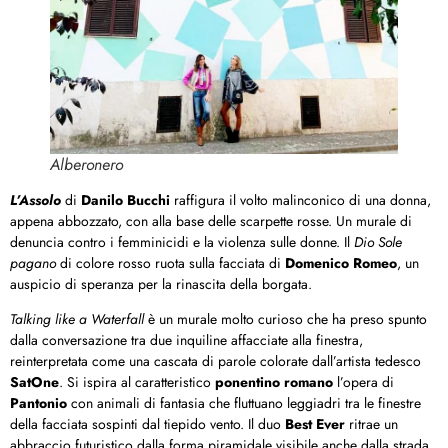
Alberonero
L’Assolo
di
Danilo Bucchi
raffigura il volto malinconico di una donna,
appena abbozzato, con alla base delle scarpette rosse. Un murale di
denuncia contro i femminicidi e la violenza sulle donne. Il
Dio Sole
pagano
di colore rosso ruota sulla facciata di
Domenico Romeo
, un
auspicio di speranza per la rinascita della borgata.
Talking like a Waterfall
è un murale molto curioso che ha preso spunto
dalla conversazione tra due inquiline affacciate alla finestra,
reinterpretata come una cascata di parole colorate dall’artista tedesco
SatOne
. Si ispira al caratteristico
ponentino romano
l’opera di
Pantonio
con animali di fantasia che fluttuano leggiadri tra le finestre
della facciata sospinti dal tiepido vento. Il duo
Best Ever
ritrae un
abbraccio futuristico dalla forma piramidale visibile anche dalla strada.