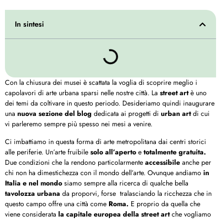
In sintesi
Con la chiusura dei musei è scattata la voglia di scoprire meglio i
capolavori di arte urbana sparsi nelle nostre città. La
street art
è uno
dei temi da coltivare in questo periodo. Desideriamo quindi inaugurare
una
nuova sezione del blog
dedicata ai progetti di
urban art
di cui
vi parleremo sempre più spesso nei mesi a venire.
Ci imbattiamo in questa forma di arte metropolitana dai centri storici
alle periferie. Un’arte fruibile
solo all’aperto
e
totalmente gratuita.
Due condizioni che la rendono particolarmente
accessibile
anche per
chi non ha dimestichezza con il mondo dell’arte. Ovunque andiamo
in
Italia e nel mondo
siamo sempre alla ricerca di qualche bella
tavolozza urbana
da proporvi, forse tralasciando la ricchezza che in
questo campo offre una città come
Roma.
E proprio da quella che
viene considerata
la capitale europea della street art
che vogliamo