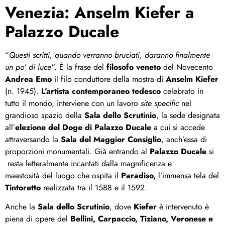
Venezia: Anselm Kiefer a
Palazzo Ducale
“
Questi scritti, quando verranno bruciati, daranno finalmente
un po’ di luce
“. È la frase del
filosofo veneto
del Novecento
Andrea Emo
il filo conduttore della mostra di
Anselm Kiefer
(n. 1945).
L’artista contemporaneo tedesco
celebrato in
tutto il mondo, interviene con un lavoro
site specific
nel
grandioso spazio della
Sala dello Scrutinio
, la sede designata
all’
elezione del Doge di Palazzo Ducale
a cui si accede
attraversando la
Sala del Maggior Consiglio
, anch’essa di
proporzioni monumentali. Già entrando al
Palazzo Ducale
si
resta letteralmente incantati dalla magnificenza e
maestosità del luogo che ospita il
Paradiso,
l’immensa tela del
Tintoretto
realizzata tra il 1588 e il 1592.
Anche la
Sala dello Scrutinio
, dove
Kiefer
è intervenuto è
piena di opere del
Bellini, Carpaccio, Tiziano, Veronese e