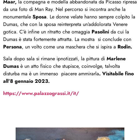
Maar,
la compagna e modella abbandonata da Picasso ripresa
da una foto di Man Ray. Nel percorso si incontra anche la
monumentale
Sposa
. Le donne velate hanno sempre colpito la
Dumas, che con la sposa reinterpreta un’addolorata Venere
gotica. C’è infine un ritratto che omaggia
Pasolini
da cui la
Dumas è stata fortemente attratta. La mostra si conclude con
Persona
, un volto come una maschera che si ispira a
Rodin.
Sala dopo sala si rimane ipnotizzati, la pittura di
Marlene
Dumas
è un atto fisico che stupisce, coinvolge, talvolta
disturba ma è un immenso piacere ammirarla
. Visitabile fino
all’8 gennaio 2023.
https://www.palazzograssi.it/it/