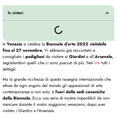
In sintesi
A
Venezia
si celebra la
Biennale d’arte 2022 visitabile
fino al 27 novembre.
Vi abbiamo già raccontato e
consigliato i
padiglioni
da visitare ai
Giardini
e all’
Arsenale,
segnalandovi quelli che ci sono piaciuti di più. Nel
link
tutti i
dettagli.
Ma la grande ricchezza di questa rassegna internazionale che
attrae da ogni angolo del mondo gli appassionati di arte
contemporanea e non solo, è
fuori dalle sedi canoniche
della Biennale.
Ecco una serie di mostre imperdibili da non
mancare durante il vostro soggiorno veneziano, dopo aver
visitato i Giardini e l’Arsenale.