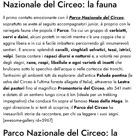
Nazionale del Circeo: la fauna
Il primo contatto emozionante con il
Parco Nazionale del Circeo
,
soprattutto se avete al seguito accompagnatori
junior
, è proprio con la
variegata fauna che popola il
Parco
. Tra cui un gruppo di
cerbiatti,
cervi e daini
, alcuni protetti in recinti mentre c’è una coppia che si
aggira libera e in cui è facile imbattersi percorrendo gli innumerevoli
sentieri. E ancora: splendidi
cavalli, cinghiali selvatici, tassi, istrici,
volpi
. Senza contare i
rapaci diurni e notturni
e, a volontà nei pressi
degli stagni,
rane, rospi, libellule e ogni varietà di insetti
che
brulicano sotto lo specchio dell’acqua o nelle cortecce dei tronchi.
Tantissimi gli ambienti tutti da esplorare: dall’antica
Palude pontina
(la
selva del Circeo è l’ultima foresta allagata d’Italia), attraverso la
Lestra
dei pastori
fino al magnifico
Promontorio del Circeo
, alto 541 metri
e dotato di un sentiero lungo circa 6 km (ideale per un trekking
impegnativo) che conduce fin sopra al famoso
Naso della Maga
. In
ogni direzione lo si tenti di scoprire, il
Parco del Circeo
ha
inesauribili storie da raccontare, per chi sa leggere i suoi segni.
[awesome-gallery id=5967]
Parco Nazionale del Circeo: la