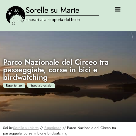
Sorelle su Marte
Itinerari alla scoperta del bello
Parco Nazionale del Circeo tra
passeggiate, corse in bici e
birdwatching
Esperienze
Speciale estate
Sei in:
Sorelle su Marte
//
Esperienze
//
Parco Nazionale del Circeo tra
passeggiate, corse in bici e birdwatching