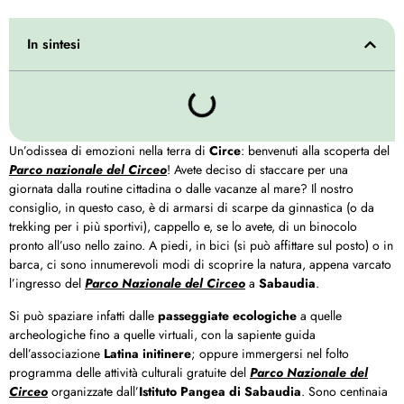
In sintesi
Un’odissea di emozioni nella terra di
Circe
: benvenuti alla scoperta del
Parco nazionale del Circeo
! Avete deciso di staccare per una
giornata dalla routine cittadina o dalle vacanze al mare? Il nostro
consiglio, in questo caso, è di armarsi di scarpe da ginnastica (o da
trekking per i più sportivi), cappello e, se lo avete, di un binocolo
pronto all’uso nello zaino. A piedi, in bici (si può affittare sul posto) o in
barca, ci sono innumerevoli modi di scoprire la natura, appena varcato
l’ingresso del
Parco Nazionale del Circeo
a
Sabaudia
.
Si può spaziare infatti dalle
passeggiate ecologiche
a quelle
archeologiche fino a quelle virtuali, con la sapiente guida
dell’associazione
Latina initinere
; oppure immergersi nel folto
programma delle attività culturali gratuite del
Parco Nazionale del
Circeo
organizzate dall’
Istituto Pangea di Sabaudia
. Sono centinaia