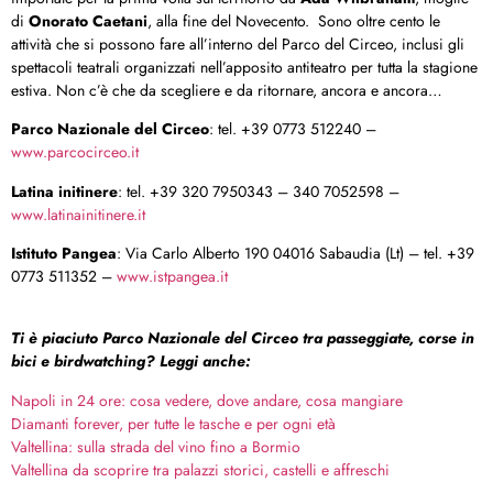
di
Onorato Caetani
, alla fine del Novecento. Sono oltre cento le
attività che si possono fare all’interno del Parco del Circeo, inclusi gli
spettacoli teatrali organizzati nell’apposito antiteatro per tutta la stagione
estiva. Non c’è che da scegliere e da ritornare, ancora e ancora…
Parco Nazionale del Circeo
: tel. +39 0773 512240 –
www.parcocirceo.it
Latina initinere
: tel. +39 320 7950343 – 340 7052598 –
www.latinainitinere.it
Istituto Pangea
: Via Carlo Alberto 190 04016 Sabaudia (Lt) – tel. +39
0773 511352 –
www.istpangea.it
Ti è piaciuto Parco Nazionale del Circeo tra passeggiate, corse in
bici e birdwatching? Leggi anche:
Napoli in 24 ore: cosa vedere, dove andare, cosa mangiare
Diamanti forever, per tutte le tasche e per ogni età
Valtellina: sulla strada del vino fino a Bormio
Valtellina da scoprire tra palazzi storici, castelli e affreschi