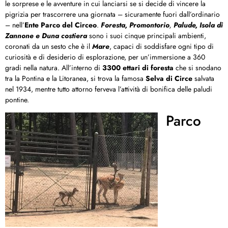
le sorprese e le avventure in cui lanciarsi se si decide di vincere la
pigrizia per trascorrere una giornata – sicuramente fuori dall’ordinario
– nell’
Ente Parco del Circeo
.
Foresta, Promontorio
,
Palude, Isola di
Zannone e Duna
costiera
sono i suoi cinque principali ambienti,
coronati da un sesto che è il
Mare
, capaci di soddisfare ogni tipo di
curiosità e di desiderio di esplorazione, per un’immersione a 360
gradi nella natura. All’interno di
3300 ettari di foresta
che si snodano
tra la Pontina e la Litoranea, si trova la famosa
Selva di Circe
salvata
nel 1934, mentre tutto attorno ferveva l’attività di bonifica delle paludi
pontine.
Parco