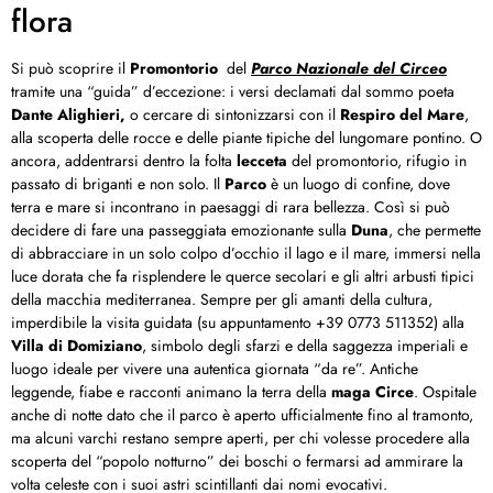
flora
Si può scoprire il
Promontorio
del
Parco Nazionale del Circeo
tramite una “guida” d’eccezione: i versi declamati dal sommo poeta
Dante Alighieri,
o cercare di sintonizzarsi con il
Respiro del Mare
,
alla scoperta delle rocce e delle piante tipiche del lungomare pontino. O
ancora, addentrarsi dentro la folta
lecceta
del promontorio, rifugio in
passato di briganti e non solo. Il
Parco
è un luogo di confine, dove
terra e mare si incontrano in paesaggi di rara bellezza. Così si può
decidere di fare una passeggiata emozionante sulla
Duna
, che permette
di abbracciare in un solo colpo d’occhio il lago e il mare, immersi nella
luce dorata che fa risplendere le querce secolari e gli altri arbusti tipici
della macchia mediterranea. Sempre per gli amanti della cultura,
imperdibile la visita guidata (su appuntamento +39 0773 511352) alla
Villa di Domiziano
, simbolo degli sfarzi e della saggezza imperiali e
luogo ideale per vivere una autentica giornata “da re”. Antiche
leggende, fiabe e racconti animano la terra della
maga Circe
. Ospitale
anche di notte dato che il parco è aperto ufficialmente fino al tramonto,
ma alcuni varchi restano sempre aperti, per chi volesse procedere alla
scoperta del “popolo notturno” dei boschi o fermarsi ad ammirare la
volta celeste con i suoi astri scintillanti dai nomi evocativi.