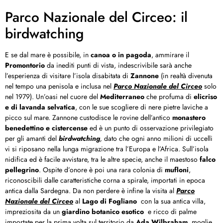
Parco Nazionale del Circeo: il
birdwatching
E se dal mare è possibile, in
canoa o in pagoda
, ammirare il
Promontorio
da inediti punti di vista, indescrivibile sarà anche
l’esperienza di visitare l’isola disabitata di
Zannone
(in realtà divenuta
nel tempo una penisola e inclusa nel
Parco Nazionale del Circeo
solo
nel 1979). Un’oasi nel cuore del
Mediterraneo
che profuma di
elicriso
e di lavanda selvatica
, con le sue scogliere di nere pietre laviche a
picco sul mare. Zannone custodisce le rovine dell’antico
monastero
benedettino e cistercense
ed è un punto di osservazione privilegiato
per gli amanti del
birdwatching
,
dato che ogni anno milioni di uccelli
vi si riposano nella lunga migrazione tra l’Europa e l’Africa. Sull’isola
nidifica ed è facile avvistare, tra le altre specie, anche il maestoso
falco
pellegrino
. Ospite d’onore è poi una rara colonia di
mufloni
,
riconoscibili dalle caratteristiche corna a spirale, importati in epoca
antica dalla Sardegna. Da non perdere è infine la visita al
Parco
Nazionale del Circeo
al
Lago di Fogliano
con la sua antica villa,
impreziosita da un
giardino botanico esotico
e ricco di palme
importate per la prima volta sul territorio da
Ada Wilbraham
, moglie