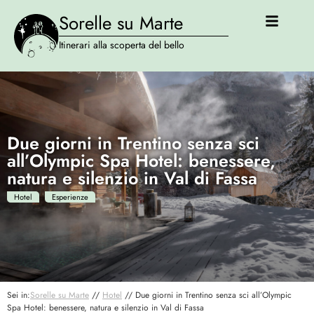
Sorelle su Marte
Itinerari alla scoperta del bello
Due giorni in Trentino senza sci
all’Olympic Spa Hotel: benessere,
natura e silenzio in Val di Fassa
Hotel
Esperienze
Sei in:
Sorelle su Marte
//
Hotel
//
Due giorni in Trentino senza sci all’Olympic
Spa Hotel: benessere, natura e silenzio in Val di Fassa