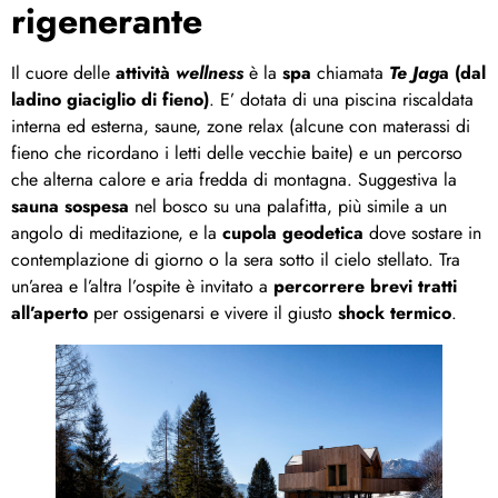
rigenerante
Il cuore delle
attività
wellness
è la
spa
chiamata
Te Jag
a (dal
ladino giaciglio di fieno)
. E’ dotata di una piscina riscaldata
interna ed esterna, saune, zone relax (alcune con materassi di
fieno che ricordano i letti delle vecchie baite) e un percorso
che alterna calore e aria fredda di montagna. Suggestiva la
sauna sospesa
nel bosco su una palafitta, più simile a un
angolo di meditazione, e la
cupola geodetica
dove sostare in
contemplazione di giorno o la sera sotto il cielo stellato. Tra
un’area e l’altra l’ospite è invitato a
percorrere brevi tratti
all’aperto
per ossigenarsi e vivere il giusto
shock termico
.