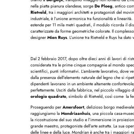
nella piatta pianura olandese, sorge
De Ploeg
, antico com
Rietveld
, tra i maggiori architetti e protagonisti del mo
industriale, è l’unione armonica tra funzionalità e linearità.
estende per 11 mila metri quadrati, il modulo ricorda il di
caratterizzate da forme geometriche colorate. Il complesso a
designer
Mien Ruys
. L’unione tra Rietveld e Ruys ha dato 
Dal 2 febbraio 2017, dopo oltre dieci anni di lavori di rist
considerata tra le prime cinque compagnie al mondo special
scientifici, punti informativi. L’ambiente lavorativo, dove
dalla presenza dell’elemento naturale del legno che si ripet
dipendenti lavorano in un ambiente altamente confortevole, 
perfettamente. Usciti dalla fabbrica, nel piccolo villaggio
orologio quadrato
, simbolo di Rietveld, così come la fe
Proseguendo per
Amersfoort
, delizioso borgo medievale 
raggiungiamo la
Mondriaanhuis
, una piccola casa-museo
la ricostruzione del suo studio e l’immersione in proiezioni 
grande maestro, protagonista dell’arte astratta. La sua opera
delle linee e della luce. Mondrian è anche tra i maggiori