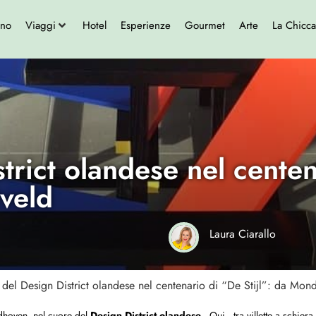
ono
Viaggi
Hotel
Esperienze
Gourmet
Arte
La Chicca
trict olandese nel centen
veld
Laura Ciarallo
 del Design District olandese nel centenario di “De Stijl”: da Mond
ndhoven, nel cuore del
Design District olandese
. Qui, tra villette a schiera