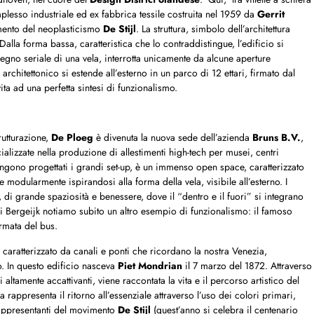
plesso industriale ed ex fabbrica tessile
costruita nel 1959 da
Gerrit
vimento del neoplasticismo
De Stijl
. La struttura, simbolo dell’architettura
 Dalla forma bassa, caratteristica che lo contraddistingue, l’edificio si
segno seriale di una vela, interrotta unicamente da alcune aperture
rchitettonico si estende all’esterno in un parco di 12 ettari, firmato dal
vita ad una perfetta sintesi di funzionalismo.
rutturazione,
De Ploeg
è divenuta la nuova sede dell’azienda
Bruns B.V.
,
izzate nella produzione di allestimenti high-tech per musei, centri
 vengono progettati i grandi set-up, è un immenso open space, caratterizzato
e modularmente ispirandosi alla forma della vela, visibile all’esterno. I
di grande spaziosità e benessere, dove il “dentro e il fuori” si integrano
 di Bergeijk notiamo subito un altro esempio di funzionalismo: il famoso
rmata del bus.
caratterizzato da canali e ponti che ricordano la nostra Venezia,
. In questo edificio nasceva
Piet Mondrian
il 7 marzo del 1872. Attraverso
altamente accattivanti, viene raccontata la vita e il percorso artistico del
 rappresenta il ritorno all’essenziale attraverso l’uso dei colori primari,
 rappresentanti del movimento
De Stijl
(quest’anno si celebra il centenario