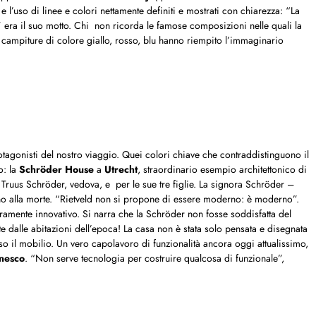
e l’uso di linee e colori nettamente definiti e mostrati con chiarezza: “La
” era il suo motto. Chi non ricorda le famose composizioni nelle quali la
 campiture di colore giallo, rosso, blu hanno riempito l’immaginario
otagonisti del nostro viaggio. Quei colori chiave che contraddistinguono il
o: la
Schröder House
a
Utrecht
, straordinario esempio architettonico di
a Truus Schröder, vedova, e per le sue tre figlie. La signora Schröder –
fino alla morte. “Rietveld non si propone di essere moderno: è moderno”.
ramente innovativo. Si narra che la Schröder non fosse soddisfatta del
e dalle abitazioni dell’epoca! La casa non è stata solo pensata e disegnata
so il mobilio. Un vero capolavoro di funzionalità ancora oggi attualissimo,
nesco
. “Non serve tecnologia per costruire qualcosa di funzionale”,