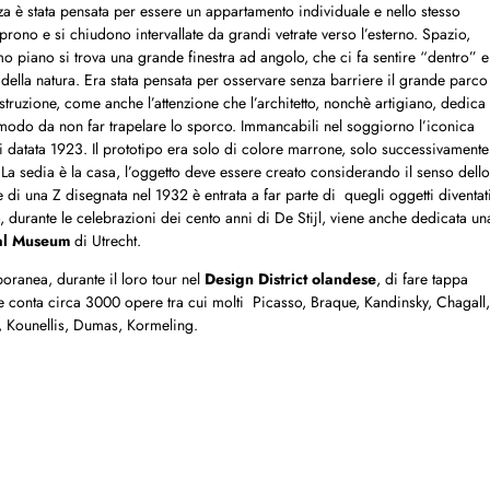
za è stata pensata per essere un appartamento individuale e nello stesso
rono e si chiudono intervallate da grandi vetrate verso l’esterno. Spazio,
imo piano si trova una grande finestra ad angolo, che ci fa sentire “dentro” e
 della natura. Era stata pensata per osservare senza barriere il grande parco
struzione, come anche l’attenzione che l’architetto, nonchè artigiano, dedica
in modo da non far trapelare lo sporco. Immancabili nel soggiorno l’iconica
ti datata 1923. Il prototipo era solo di colore marrone, solo successivamente
 “La sedia è la casa, l’oggetto deve essere creato considerando il senso dello
e di una Z disegnata nel 1932 è entrata a far parte di quegli oggetti diventat
durante le celebrazioni dei cento anni di De Stijl, viene anche dedicata un
al Museum
di Utrecht.
ranea, durante il loro tour nel
Design District olandese
, di fare tappa
ne conta circa 3000 opere tra cui molti Picasso, Braque, Kandinsky, Chagall,
n, Kounellis, Dumas, Kormeling.