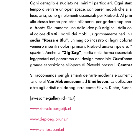
Ogni dettaglio è studiato nei minimi particolari. Ogni stan
tempo diventare un open space, con pareti mobili che si ap
luce, aria, sono gli elementi essenziali per Rietveld. Al pr
allo stesso tempo proiettati all’aperto, per godere appieno
di fronte. Sicuramente una delle idee più originali della co
al colore di tutti i bordi dei mobili, rigorosamente neri 
sedia “Rossa e Blu”
, un magico incastro di legni colora
vennero inseriti i colori primari. Rietveld amava ripetere:
spazio”. Anche la
“Zig-Zag”
, sedia dalla forma essenzial
leggendari nel panorama del design mondiale. Quest’anno, 
grande esposizione all’opera di Rietveld presso il
Centra
Si raccomanda per gli amanti dell’arte moderna e contempo
anche al
Van Abbemuseum
ad
Eindhoven
. La collezio
oltre agli artisti del dopoguerra come Flavin, Kiefer, Bure
[awesome-gallery id=467]
www.rietveldbergeijk.nl
www.deploeg.bruns.nl
www.visitbrabant.nl