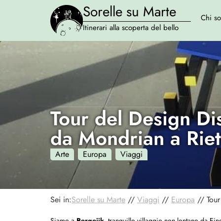
Sorelle su Marte
Chi s
Itinerari alla scoperta del bello
Tour del Design Dis
da Mondrian a Riet
Arte
Europa
Viaggi
Sei in:
Sorelle su Marte
//
Viaggi
//
Europa
//
Tour
Siamo a
Bergeijk
, tranquillo villaggio non lontano da Ei