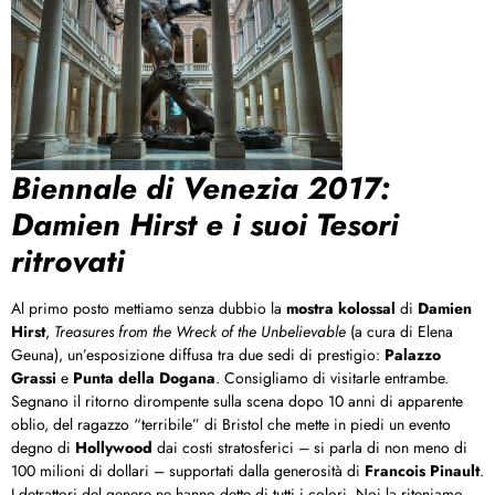
Biennale di Venezia 2017:
Damien Hirst e i suoi Tesori
ritrovati
Al primo posto mettiamo senza dubbio la
mostra kolossal
di
Damien
Hirst
,
Treasures from the Wreck of the Unbelievable
(a cura di Elena
Geuna), un’esposizione diffusa tra due sedi di prestigio:
Palazzo
Grassi
e
Punta della Dogana
. Consigliamo di visitarle entrambe.
Segnano il ritorno dirompente sulla scena dopo 10 anni di apparente
oblio, del ragazzo “terribile” di Bristol che mette in piedi un evento
degno di
Hollywood
dai costi stratosferici – si parla di non meno di
100 milioni di dollari – supportati dalla generosità di
Francois Pinault
.
I detrattori del genere ne hanno dette di tutti i colori. Noi la riteniamo