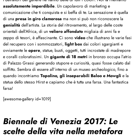
assolutamente imperdibile
. Un capolavoro di marketing e
comunicazione che ti conquista e si beffa di te. La sensazione è quella
di una
presa in giro clamorosa
ma non si può non riconoscere la
genialità
dell’artista. La storia del ritrovamento, al largo delle coste
orientali dell’Africa, di un
veliero affondato
migliaia di anni fa e
zeppo di tesori, è affascinante. Ci sono
video
che illustrano le varie fasi
del recupero con i sommozzatori,
light box
dai colori sgargianti e
ovviamente le
opere
, statue, busti, oggetti, tutti incrostate di madrepore
e coralli coloratissimi. Un
gigante di 18 metri
in bronzo occupa l’atrio
di Palazzo Grassi generando stupore e curiosità, quasi fosse calato dal
soffitto. Sembra di essere all’interno di un museo archeologico, fino a
quando incontriamo
Topolino, gli inseparabili Baloo e Mowgli
e la
statua dello stesso Hirst e capiamo che è tutta una farsa. Una fantastica
farsa!
[awesome-gallery id=1019]
Biennale di Venezia 2017: Le
scelte della vita nella metafora