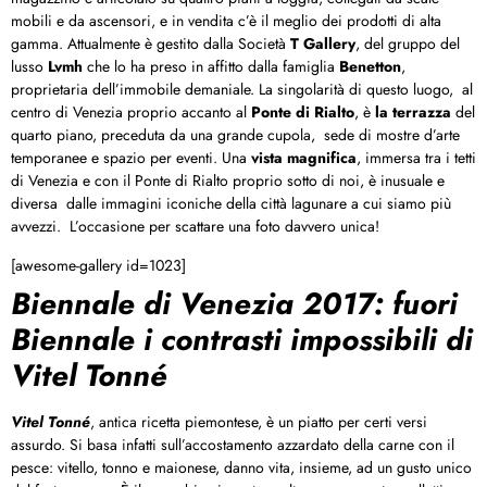
mobili e da ascensori, e in vendita c’è il meglio dei prodotti di alta
gamma. Attualmente è gestito dalla Società
T Gallery
, del gruppo del
lusso
Lvmh
che lo ha preso in affitto dalla famiglia
Benetton
,
proprietaria dell’immobile demaniale. La singolarità di questo luogo, al
centro di Venezia proprio accanto al
Ponte di Rialto
, è
la terrazza
del
quarto piano, preceduta da una grande cupola, sede di mostre d’arte
temporanee e spazio per eventi. Una
vista magnifica
, immersa tra i tetti
di Venezia e con il Ponte di Rialto proprio sotto di noi, è inusuale e
diversa dalle immagini iconiche della città lagunare a cui siamo più
avvezzi. L’occasione per scattare una foto davvero unica!
[awesome-gallery id=1023]
Biennale di Venezia 2017: fuori
Biennale i contrasti impossibili di
Vitel Tonné
Vitel Tonné
, antica ricetta piemontese, è un piatto per certi versi
assurdo. Si basa infatti sull’accostamento azzardato della carne con il
pesce: vitello, tonno e maionese, danno vita, insieme, ad un gusto unico