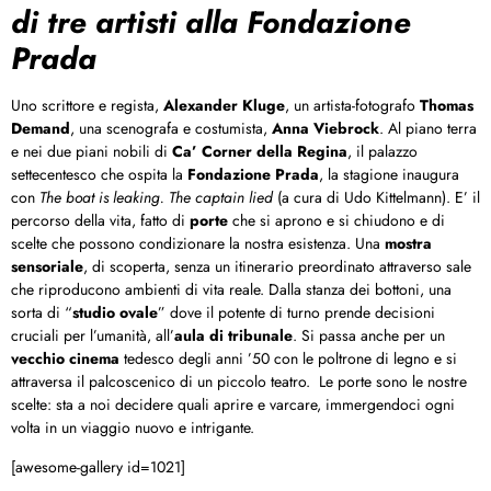
di tre artisti alla Fondazione
Prada
Uno scrittore e regista,
Alexander Kluge
, un artista-fotografo
Thomas
Demand
, una scenografa e costumista,
Anna Viebrock
. Al piano terra
e nei due piani nobili di
Ca’ Corner della Regina
, il palazzo
settecentesco che ospita la
Fondazione Prada
, la stagione inaugura
con
The boat is leaking. The captain lied
(a cura di Udo Kittelmann). E’ il
percorso della vita, fatto di
porte
che si aprono e si chiudono e di
scelte che possono condizionare la nostra esistenza. Una
mostra
sensoriale
, di scoperta, senza un itinerario preordinato attraverso sale
che riproducono ambienti di vita reale. Dalla stanza dei bottoni, una
sorta di “
studio ovale
” dove il potente di turno prende decisioni
cruciali per l’umanità, all’
aula di tribunale
. Si passa anche per un
vecchio cinema
tedesco degli anni ’50 con le poltrone di legno e si
attraversa il palcoscenico di un piccolo teatro. Le porte sono le nostre
scelte: sta a noi decidere quali aprire e varcare, immergendoci ogni
volta in un viaggio nuovo e intrigante.
[awesome-gallery id=1021]