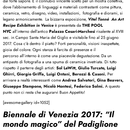
dal forte sapore. È il connubio vincente scelto per un mostra collettiva,
dove l’abbinamento di linguaggi e materiali contrastanti come pittura,
ceramica, vetro, disegno, video, installazioni, fotografia e diorami, si
legano armonicamente. La bizzarra esposizione,
Vitel Tonné An Art
Recipe Exhibition in Venice
è presentata da
THE POOL
NYC
all’interno dell’antico
Palazzo Cesari-Marchesi
risalente al XVIII
sec. in Campo Santa Maria del Giglio e visitabile fino al 25 giugno
2017. Cosa c’è dentro il piatto? Forti personalità, visioni inaspettate,
gioia del colore. Ogni stanza è farcita di presenze e il
percorso all’interno è come una piacevole degustazione. Da un
antipasto di fotografia a una spuma di ceramica invetriata. Di tutto
rispetto il parterre degli artisti:
Sol LeWitt, Giulio Turcato, Luigi
Ghirri, Giorgio Griffa, Luigi Ontani, Berozzi & Casoni.
Per
arrivare a realtà interessanti come
Andrea Salvatori, Gina Beavers,
Giuseppe Stampone, Nicolò Montesi, Federico Solmi.
A questo
punto non ci resta che augurarvi Buon Appetito!
[awesome-gallery id=1052]
Biennale di Venezia 2017: “Il
mondo magico” del Padiglione