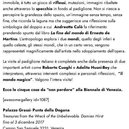
immobile, è tutto un gioco di
riflessi
, mutazioni, immagini ribaltate
anche attraverso lo
specchio
in fondo al padiglione. Non si riesce a
percepire la grandezza dello spazio, un’immagine senza tempo, senza
fine, che ricorda la laguna ma che suggerisce una riflessione sulla
simbologia del doppio a cui
Andreotta Calò
fa riferimento
prendendo spunto dal libro
La fine del mondo
di Ernesto de
Martino
. L’antropologo esplora i due
mondi
, quello degli inferi e
quello celeste, gli stessi mondi, che in un certo verso, vengono
rappresentati magnificamente dall’artista nello sdoppiamento dell’opera.
La visita al padiglione italiano è completata anche dalla presenza di due
importanti artisti come
Roberto Cuoghi
e
Adelita Husni-Bey
che
interpretano, attraverso interventi complessi e personali riflessioni,
“il
mondo magico”
. Valgono l’intera visita!
Ecco le cinque cose da “non perdere” alla Biennale di Venezia.
[awesome-gallery id=1087]
Palazzo Grassi- Punta della Dogana
Treasures from the Wreck of the Unbelievable. Damien Hirst
fino al 3 dicembre 2017
Campo San Samuele 3231, Venezia