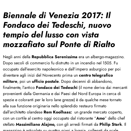
Biennale di Venezia 2017: Il
Fondaco dei Tedeschi, nuovo
tempio del lusso con vista
mozzafiato sul Ponte di Rialto
Negli anni della
Repubblica Serenissima
era un albergo-magazzino.
Dopo secoli di commercio fu distrutto in un incendio nel 1505. Fu
occupato dall’esercito napoleonico e dall’impero asburgico per poi
diventare agli inizi del Novecento prima un
centro telegrafico
militare
, poi un
ufficio postale
. Dopo decenni di abbandono,
finalmente, l’antico
Fondaco dei Tedeschi
(il nome deriva dai mercanti
provenienti dalla Germania e dai Paesi del Nord Europa in cerca di
spezie e coloranti per le loro lane grezze) è da qualche mese tornato
alla sua funzione originaria nello splendido restauro firmato
dall’architetto olandese
Rem Koolhaas:
un grande mercato coperto,
con un cortile al centro oggi occupato dal ristorante “
Amo
” dello chef
stellato
Massimiliano Alajmo,
con gli arredi firmati da
Philip Stark
. Il
magazzino è articolato su quattro piani a loggia, collegati da scale