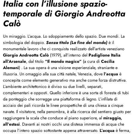
Italia con l’illusione spazio-
temporale di Giorgio Andreotta
Calò
Un miraggio. L’acqua. Lo sdoppiamento dello spazio. Due mondi. La
simbologia del doppio.
Senza titolo (La fine del mondo)
è il
monumentale lavoro che ci conquista realizzato dell’artista veneziano
Giorgio Andreotta Calò
(1979), all’interno del
Padiglione Italia
all’Arsenale
, dal titolo
“Il mondo magico”
(a cura di
Cecilia
Alemani
) . La sua opera è una visione esperienziale, straniante e
illusoria. Un omaggio alla sua città natale, Venezia, dove
l’acqua
è
concepita come elemento generativo ma anche come forza distruttiva.
L’ambiente architettonico è diviso su due livelli, separati,
complementari e opposti. Quello inferiore è una sorta di foresta di tubi
da ponteggio che sorregge una piattaforma di legno. L’infilata di
acciaio dei pali ricorda le linee prospettiche di una chiesa a cinque
navate. Il visitatore, nella penombra, è alla ricerca del sentiero giusto per
raggiungere la scala che conduce al piano superiore, al
miraggio,
all’estasi
. Davanti ai nostri occhi una distesa immensa di acqua che
occupa l’intero spazio sottostante appena attraversato.
L’acqua
è ferma,