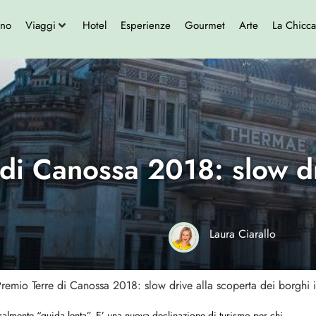
ono
Viaggi
Hotel
Esperienze
Gourmet
Arte
La Chicca
di Canossa 2018: slow dr
Laura Ciarallo
remio Terre di Canossa 2018: slow drive alla scoperta dei borghi it
teralmente “guida lenta”. E’ una nuova declinazione di turismo per chi