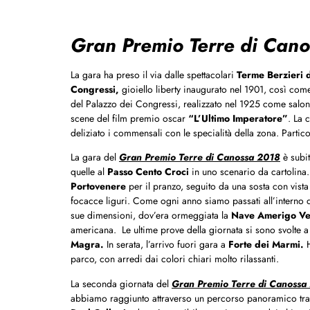
Gran Premio Terre di Cano
La gara ha preso il via dalle spettacolari
Terme Berzieri 
Congressi,
gioiello liberty inaugurato nel 1901, così com
del Palazzo dei Congressi, realizzato nel 1925 come salone 
scene del film premio oscar
“L’Ultimo Imperatore”
. La 
deliziato i commensali con le specialità della zona. Particola
La gara del
Gran Premio Terre di Canossa 2018
è subit
quelle al
Passo Cento Croci
in uno scenario da cartolina.
Portovenere
per il pranzo, seguito da una sosta con vista
focacce liguri. Come ogni anno siamo passati all’interno d
sue dimensioni, dov’era ormeggiata la
Nave Amerigo Ve
americana. Le ultime prove della giornata si sono svolte 
Magra.
In serata, l’arrivo fuori gara a
Forte dei Marmi.
H
parco, con arredi dai colori chiari molto rilassanti.
La seconda giornata del
Gran Premio Terre di Canossa
abbiamo raggiunto attraverso un percorso panoramico tra