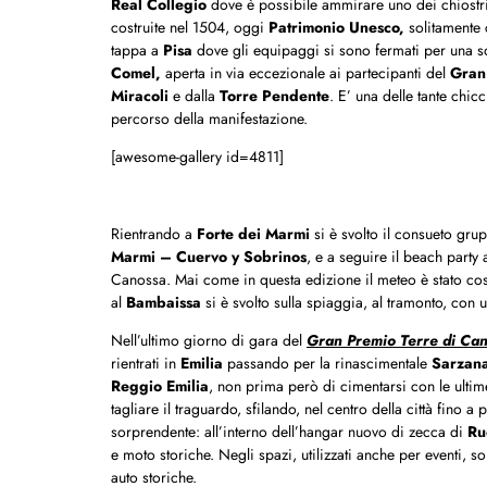
Real Collegio
dove è possibile ammirare uno dei chiostri p
costruite nel 1504, oggi
Patrimonio Unesco,
solitamente c
tappa a
Pisa
dove gli equipaggi si sono fermati per una so
Comel,
aperta in via eccezionale ai partecipanti del
Gran
Miracoli
e dalla
Torre Pendente
. E’ una delle tante chic
percorso della manifestazione.
[awesome-gallery id=4811]
Rientrando a
Forte dei Marmi
si è svolto il consueto gr
Marmi – Cuervo y Sobrinos
, e a seguire il beach party 
Canossa. Mai come in questa edizione il meteo è stato così
al
Bambaissa
si è svolto sulla spiaggia, al tramonto, co
Nell’ultimo giorno di gara del
Gran Premio Terre di Ca
rientrati in
Emilia
passando per la rinascimentale
Sarzan
Reggio Emilia
, non prima però di cimentarsi con le ultime
tagliare il traguardo, sfilando, nel centro della città fino
sorprendente: all’interno dell’hangar nuovo di zecca di
Ru
e moto storiche. Negli spazi, utilizzati anche per eventi, 
auto storiche.