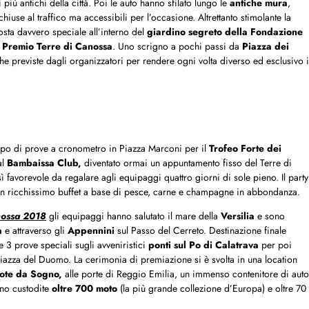
iù antichi della città. Poi le auto hanno sfilato lungo le
antiche mura
,
hiuse al traffico ma accessibili per l’occasione. Altrettanto stimolante la
sta davvero speciale all’interno del
giardino segreto della Fondazione
 Premio Terre di Canossa
. Uno scrigno a pochi passi da
Piazza dei
che previste dagli organizzatori per rendere ogni volta diverso ed esclusivo i
uppo di prove a cronometro in Piazza Marconi per il
Trofeo Forte dei
al
Bambaissa Club,
diventato ormai un appuntamento fisso del Terre di
 favorevole da regalare agli equipaggi quattro giorni di sole pieno. Il party
n un ricchissimo buffet a base di pesce, carne e champagne in abbondanza.
nossa 2018
gli equipaggi hanno salutato il mare della
Versilia
e sono
a
e attraverso gli
Appennini
sul Passo del Cerreto. Destinazione finale
 3 prove speciali sugli avveniristici
ponti sul Po di Calatrava
per poi
 a piazza del Duomo. La cerimonia di premiazione si è svolta in una location
ote da Sogno,
alle porte di Reggio Emilia, un immenso contenitore di auto
sono custodite
oltre 700 moto
(la più grande collezione d’Europa) e oltre 70