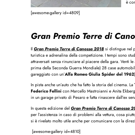
è co
[awesome-gallery id=4809]
Gran Premio Terre di Cano
Il
Gran Premio Terre di Canossa 2018
si distingue nel
turistica e adrenalina della competizione. I tempi sono stud
attraversati senza rinunciare al piacere della gara. Venti le
prima della Seconda Guerra Mondiale) 28 case automobilis
gareggiato con un’
Alfa Romeo Giulia Spider del 1962
In pista anche un’auto che ha fatto la storia del cinema. La
Federico Fellini
con Marcello Mastroianni e Anita Ekberg,
in un garage privato di Pesaro e fatta rinascere dall’ex se
In questa edizione del
Gran Premio Terre di Canossa 2
per l’assistenza in caso di problemi alla vettura, cosa piut
si è rivelato molto utile anche per comunicare con la direzi
[awesome-gallery id=4810]