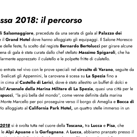
ssa 2018: il percorso
di Salsomaggiore
, preceduta da una serata di gala al
Palazzo dei
e il
Grand Hotel
dove hanno alloggiato gli equipaggi. Il Salone Moresco
delle feste, fu scelto dal regista
Bernardo Bertolucci
per girare alcune
cena di gala è stata curata dallo chef stellato
Massimo Spigaroli
, che ha
rmente apprezzato il culatello e le polpette fritte di culatello.
o entrata nel vivo con le prove speciali nel
circuito di Varano
, seguite da
 Svalicati gli Appennini, la carovana è scesa su
La Spezia
fino a
 in cima al
Castello di Lerici
, dove è stato allestito un buffet di dolci e
ell’
Arsenale della Marina Militare di La Spezia
, quasi una città per le
spucci
, “la più bella del mondo”, come venne definita dalla marina
a Monte Marcello per poi proseguire verso il borgo di Ameglia e
Bocca di
o alloggiato al
California Park Hotel,
un quattro stelle immerso in un
 2018
si è svolta tutta nel cuore della
Toscana,
tra
Lucca
e
Pisa
, che
 le
Alpi Apuane
e la
Garfagnana
. A
Lucca
, abbiamo pranzato presso il