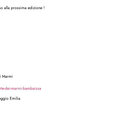
mo alla prossima edizione !
ei Marmi
forte-dei-marmi-bambaissa
eggio Emilia