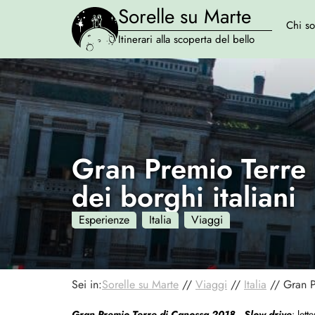
Sorelle su Marte
Chi s
Itinerari alla scoperta del bello
Gran Premio Terre 
dei borghi italiani
Esperienze
Italia
Viaggi
Sei in:
Sorelle su Marte
//
Viaggi
//
Italia
//
Gran P
Gran Premio Terre di Canossa 2018.
Slow
drive
: let