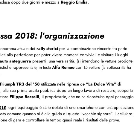
nclusa dopo due giorni e mezzo a
Reggio Emilia
.
ssa 2018: l’organizzazione
 panorama attuale dei
rally storici
per la combinazione vincente tra parte
iati alla perfezione per poter vivere momenti conviviali e visitare i luoghi
auto anteguerra
presenti, una vera rarità, (si intendono le vetture prodotte
tiche rappresentate, in testa
Alfa Romeo
con 15 vetture (la sottoscritta ha
).
Triumph TR3 del ’58
utilizzata nelle riprese de
“La Dolce Vita” di
 alla sua prima uscita pubblica dopo un lungo lavoro di restauro, scoperta
natore
Filippo Berselli
, il proprietario, che ne ha ricostruito ogni passaggio
018
ogni equipaggio è stato dotato di uno smartphone con un’applicazion
tosto comune quando si è alla guida di queste “vecchie signore”. Il cellulare
one di gara e controllare in tempo quasi reale i risultati delle prove.