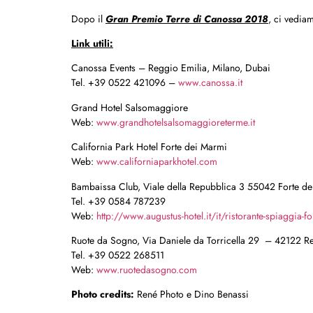
Dopo il
Gran Premio Terre di Canossa 2018
, ci vedia
Link utili:
Canossa Events – Reggio Emilia, Milano, Dubai
Tel. +39 0522 421096 –
www.canossa.it
Grand Hotel Salsomaggiore
Web:
www.grandhotelsalsomaggioreterme.it
California Park Hotel Forte dei Marmi
Web:
www.californiaparkhotel.com
Bambaissa Club, Viale della Repubblica 3 55042 Forte d
Tel. +39 0584 787239
Web:
http://www.augustus-hotel.it/it/ristorante-spiaggia-
Ruote da Sogno, Via Daniele da Torricella 29 – 42122 R
Tel. +39 0522 268511
Web:
www.ruotedasogno.com
Photo credits:
René Photo e Dino Benassi