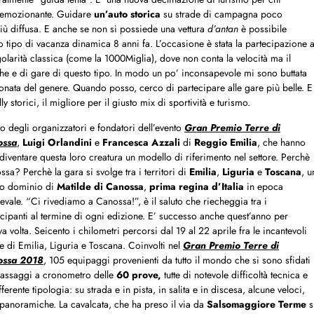
o emozionante. Guidare
un’auto storica
su strade di campagna poco
 più diffusa. E anche se non si possiede una vettura
d’antan
è possibile
 tipo di vacanza dinamica 8 anni fa. L’occasione è stata la partecipazione a
olarità classica (come la 1000Miglia), dove non conta la velocità ma il
che e di gare di questo tipo. In modo un po’ inconsapevole mi sono buttata
onata del genere. Quando posso, cerco di partecipare alle gare più belle. E
 storici, il migliore per il giusto mix di sportività e turismo.
o degli organizzatori e fondatori dell’evento
Gran Premio Terre di
ossa
,
Luigi Orlandini
e
Francesca Azzali
di
Reggio Emilia
, che hanno
 diventare questa loro creatura un modello di riferimento nel settore. Perchè
sa? Perchè la gara si svolge tra i territori di
Emilia
,
Liguria
e
Toscana
, u
o dominio di
Matilde di Canossa
,
prima regina d’Italia
in epoca
vale. “Ci rivediamo a Canossa!”, è il saluto che riecheggia tra i
cipanti al termine di ogni edizione. E’ successo anche quest’anno per
ava volta. Seicento i chilometri percorsi dal 19 al 22 aprile fra le incantevoli
e di Emilia, Liguria e Toscana. Coinvolti nel
Gran Premio Terre di
ossa 2018
, 105 equipaggi provenienti da tutto il mondo che si sono sfidati
passaggi a cronometro delle
60 prove,
tutte di notevole difficoltà tecnica e
fferente tipologia: su strada e in pista, in salita e in discesa, alcune veloci,
 panoramiche. La cavalcata, che ha preso il via da
Salsomaggiore Terme
s