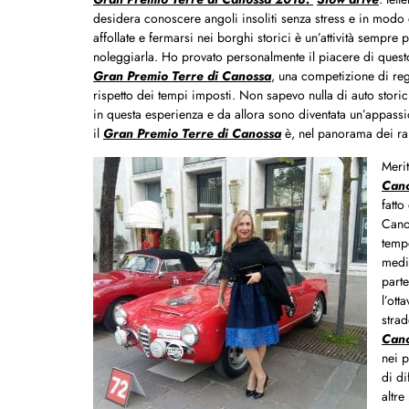
desidera conoscere angoli insoliti senza stress e in mod
affollate e fermarsi nei borghi storici è un’attività sempre
noleggiarla. Ho provato personalmente il piacere di questo
Gran Premio Terre di Canossa
, una competizione di reg
rispetto dei tempi imposti. Non sapevo nulla di auto stori
in questa esperienza e da allora sono diventata un’appassi
il
Gran Premio Terre di Canossa
è, nel panorama dei rally
Merit
Can
fatto
Canos
temp
medie
parte
l’ott
strad
Can
nei 
di di
altre