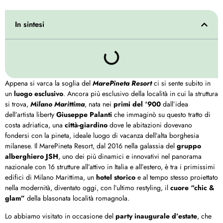
In sintesi
Appena si varca la soglia del
MarePineta Resort
ci si sente subito in
un
luogo esclusivo
. Ancora più esclusivo della località in cui la struttura
si trova,
Milano Marittima
, nata nei
primi del ‘900
dall’idea
dell’artista liberty
Giuseppe Palanti
che immaginò su questo tratto di
costa adriatica, una
città-giardino
dove le abitazioni dovevano
fondersi con la pineta, ideale luogo di vacanza dell’alta borghesia
milanese. Il MarePineta Resort, dal 2016 nella galassia del
gruppo
alberghiero JSH
, uno dei più dinamici e innovativi nel panorama
nazionale con 16 strutture all’attivo in Italia e all’estero, è tra i primissimi
edifici di Milano Marittima, un
hotel storico
e al tempo stesso proiettato
nella modernità, diventato oggi, con l’ultimo restyling, il
cuore “chic &
glam”
della blasonata località romagnola.
Lo abbiamo visitato in occasione del
party inaugurale d’estate
, che