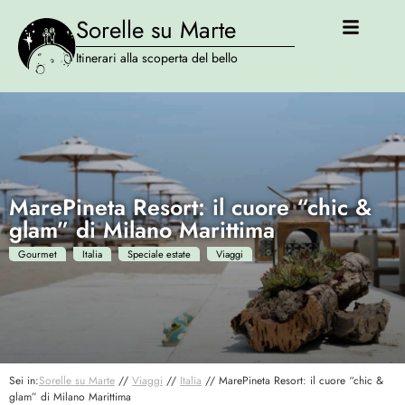
Sorelle su Marte
Itinerari alla scoperta del bello
MarePineta Resort: il cuore “chic &
glam” di Milano Marittima
Gourmet
Italia
Speciale estate
Viaggi
Sei in:
Sorelle su Marte
//
Viaggi
//
Italia
//
MarePineta Resort: il cuore “chic &
glam” di Milano Marittima