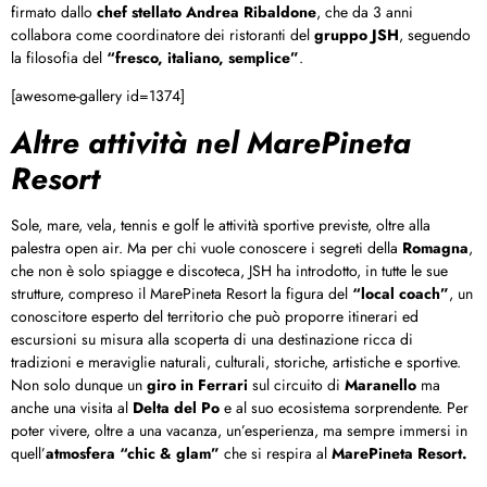
firmato dallo
chef stellato Andrea Ribaldone
, che da 3 anni
collabora come coordinatore dei ristoranti del
gruppo JSH
, seguendo
la filosofia del
“fresco, italiano, semplice”
.
[awesome-gallery id=1374]
Altre attività nel MarePineta
Resort
Sole, mare, vela, tennis e golf le attività sportive previste, oltre alla
palestra open air. Ma per chi vuole conoscere i segreti della
Romagna
,
che non è solo spiagge e discoteca, JSH ha introdotto, in tutte le sue
strutture, compreso il MarePineta Resort la figura del
“local coach”
, un
conoscitore esperto del territorio che può proporre itinerari ed
escursioni su misura alla scoperta di una destinazione ricca di
tradizioni e meraviglie naturali, culturali, storiche, artistiche e sportive.
Non solo dunque un
giro in Ferrari
sul circuito di
Maranello
ma
anche una visita al
Delta del Po
e al suo ecosistema sorprendente. Per
poter vivere, oltre a una vacanza, un’esperienza, ma sempre immersi in
quell’
atmosfera “chic & glam”
che si respira al
MarePineta Resort.