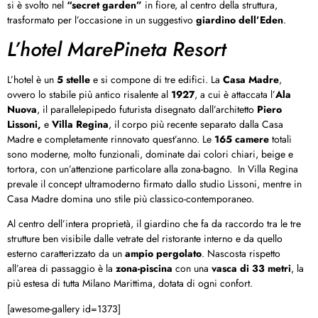
si è svolto nel
“secret garden”
in fiore, al centro della struttura,
trasformato per l’occasione in un suggestivo
giardino dell’Eden
.
L’hotel MarePineta Resort
L’hotel è un
5 stelle
e si compone di tre edifici. La
Casa Madre
,
ovvero lo stabile più antico risalente al
1927
, a cui è attaccata l’
Ala
Nuova
, il parallelepipedo futurista disegnato dall’architetto
Piero
Lissoni,
e
Villa Regina
, il corpo più recente separato dalla Casa
Madre e completamente rinnovato quest’anno. Le
165 camere
totali
sono moderne, molto funzionali, dominate dai colori chiari, beige e
tortora, con un’attenzione particolare alla zona-bagno. In Villa Regina
prevale il concept ultramoderno firmato dallo studio Lissoni, mentre in
Casa Madre domina uno stile più classico-contemporaneo.
Al centro dell’intera proprietà, il giardino che fa da raccordo tra le tre
strutture ben visibile dalle vetrate del ristorante interno e da quello
esterno caratterizzato da un
ampio pergolato
. Nascosta rispetto
all’area di passaggio è la
zona-piscina
con una
vasca di 33 metri
, la
più estesa di tutta Milano Marittima, dotata di ogni confort.
[awesome-gallery id=1373]