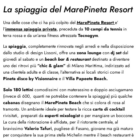
La spiaggia del MarePineta Resort
Una delle cose che ci ha più colpito del
MarePineta Resort
e’
l’
immensa spiaggia privata
, preceduta da
10 campi da tennis
in
terra rossa e da un’area fitness attrezzata
Tecnogym
.
La
spiaggia
, completamente rinnovata negli arredi e nella disposizione
dallo studio di design Lissoni, offre una
zona lounge
con
dj set
dal
giovedì al sabato e un
beach bar & restaurant
destinato a diventare
uno dei ritrovi più
“chic & glam”
di Milano Marittima, indirizzato ad
una clientela adulta e di classe, l’alternativa ai locali storici come il
Pineta disco by Visionnaire
e il
Villa Papeete Beach.
Solo 180 lettini
comodissimi con materassino e doppio asciugamano
(invece di 600, quanti ne potrebbe contenere la spiaggia) più qualche
cabanas
disegnano il
MarePineta Beach
che si colora di rosa al
tramonto. Un ambiente ideale per testare la ricca
carta di cocktail
rivisitati, preparati da
esperti mixologist
o per mangiare un boccone.
La cura della ristorazione è affidata, per il ristorante centrale, al
bravissimo
Valerio Tafuri
, pugliese di Fasano, giovane ma già maturo
per conquistare la sua prima stella Michelin mentre il beach restaurant è