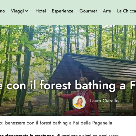
ono
Viaggi
Hotel
Esperienze
Gourmet
Arte
La Chicca
 con il forest bathing a F
Laura Ciarallo
no: benessere con il forest bathing a Fai della Paganella
za rigenerante in montagna
, di respirare a pieni polmoni senza