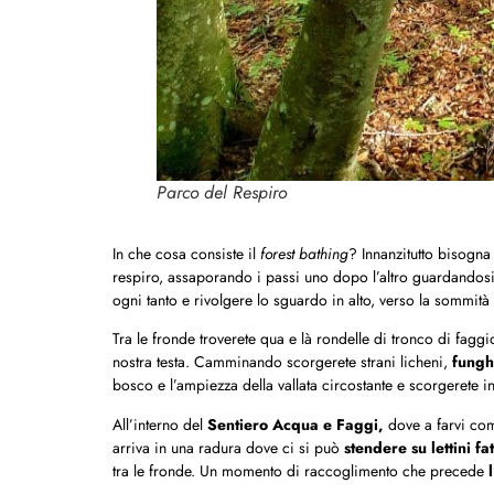
Parco del Respiro
In che cosa consiste il
forest bathing
? Innanzitutto bisogn
respiro, assaporando i passi uno dopo l’altro guardandosi i
ogni tanto e rivolgere lo sguardo in alto, verso la sommità 
Tra le fronde troverete qua e là rondelle di tronco di faggi
nostra testa. Camminando scorgerete strani licheni,
funghi
bosco e l’ampiezza della vallata circostante e scorgerete in
All’interno del
Sentiero Acqua e Faggi,
dove a farvi com
arriva in una radura dove ci si può
stendere su lettini fa
tra le fronde. Un momento di raccoglimento che precede