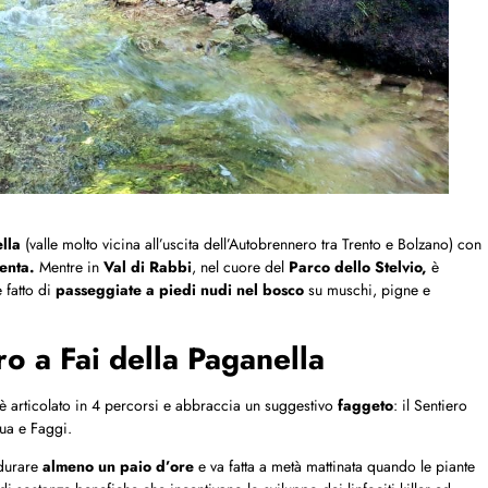
lla
(valle molto vicina all’uscita dell’Autobrennero tra Trento e Bolzano) con
enta.
Mentre in
Val di Rabbi
, nel cuore del
Parco dello Stelvio,
è
 fatto di
passeggiate a piedi nudi nel bosco
su muschi, pigne e
ro a Fai della Paganella
è articolato in 4 percorsi e abbraccia un suggestivo
faggeto
: il Sentiero
qua e Faggi.
 durare
almeno un paio d’ore
e va fatta a metà mattinata quando le piante