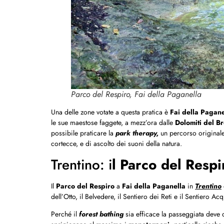
Parco del Respiro, Fai della Paganella
Una delle zone votate a questa pratica è
Fai della Pagane
le sue maestose faggete, a mezz’ora dalle
Dolomiti del Br
possibile praticare la
park therapy,
un percorso originale
cortecce, e di ascolto dei suoni della natura.
Trentino: i
l Parco del Respi
Il
Parco del Respiro
a
Fai della Paganella
in
Trentino
dell’Otto, il Belvedere, il Sentiero dei Reti e il Sentiero Ac
Perché il
forest bathing
sia efficace la passeggiata deve