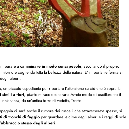
a imparare a
camminare in modo consapevole
, ascoltando il proprio
ntorno e cogliendo tutta la bellezza della natura. E’ importante fermarsi
degli alberi.
o, un piccolo espediente per riportare l’attenzione su ciò che è sopra la
 simili a fiori,
piante miracolose e rare. Avrete modo di oscillare tra il
 lontananza, da un’antica torre di vedetta, Trento.
pagnia ci sarà anche il rumore dei ruscelli che attraverserete spesso, si
tti di tronchi di faggio
per guardare le cime degli alberi e i raggi di sole
l’abbraccio stesso degli alberi
.