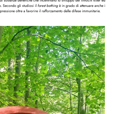
 di sostanze benefiche che incentivano lo sviluppo dei linfociti killer ed
o. Secondo gli studiosi il
forest bathing
è in grado di attenuare anche i
depressione oltre a favorire il rafforzamento delle difese immunitarie.