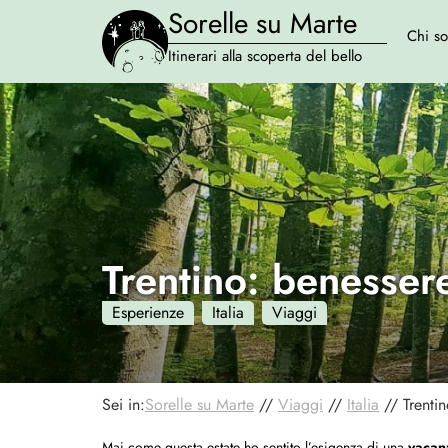
Sorelle su Marte
Chi s
Itinerari alla scoperta del bello
Trentino: benessere
Esperienze
Italia
Viaggi
Sei in:
Sorelle su Marte
//
Viaggi
//
Italia
//
Trenti
Mai come questa estate ho sentito l’esigenza di una
vacan