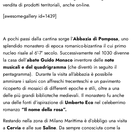
vendita di prodotti territoriali, anche on-line.
[awesome-gallery id=1439]
A pochi passi dalla cantina sorge l’
Abbazia di Pomposa
, uno
splendido monastero di epoca romanico-bizantina il cui primo
nucleo risale al 6°-7° secolo. Successivamente nel 1030 divenne
la casa dell’
abate
Guido Monaco
inventore delle
note
musicali e del quadrigramma
(che diventò in seguito il
pentagramma). Durante la visita all’abbazia è possibile
ammirare i saloni con affreschi trecenteschi e un pavimento
ricoperto di mosaici di differenti epoche e stili, oltre a una
delle più grandi biblioteche medievali. Il monastero fu anche
una delle fonti d’ispirazione di
Umberto Eco
nel celeberrimo
romanzo
“Il nome della rosa”.
Restando nella zona di Milano Marittima è d’obbligo una visita
a
Cervia
e alle sue
Saline
. Da sempre conosciuta come la