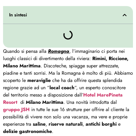
In sintesi
Quando si pensa alla
Romagna
, l’immaginario ci porta nei
luoghi classici di divertimento della riviera:
Rimini, Riccione,
Milano Marittima
. Discoteche, spiagge super attrezzate,
piadine e tanti sorrisi. Ma la Romagna è molto di più. Abbiamo
scoperto le
meraviglie
che ha da offrire questa splendida
regione grazie ad un “
local coach
“, un esperto conoscitore
del territorio messo a disposizione dall’
Hotel MarePineta
Resort
di
Milano Marittima
. Una novità introdotta dal
gruppo
JSH
in tutte le sue 16 strutture per offrire al cliente la
possibilità di vivere non solo una vacanza, ma vere e proprie
esperienze tra
saline
,
riserve naturali
,
antichi borghi
e
delizie gastronomiche
.