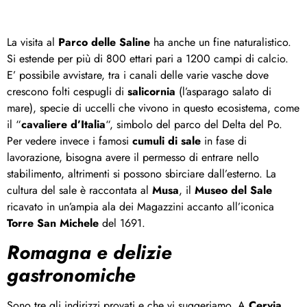
La visita al
Parco delle Saline
ha anche un fine naturalistico.
Si estende per più di 800 ettari pari a 1200 campi di calcio.
E’ possibile avvistare, tra i canali delle varie vasche dove
crescono folti cespugli di
salicornia
(l’asparago salato di
mare), specie di uccelli che vivono in questo ecosistema, come
il “
cavaliere d’Italia
“, simbolo del parco del Delta del Po.
Per vedere invece i famosi
cumuli di sale
in fase di
lavorazione, bisogna avere il permesso di entrare nello
stabilimento, altrimenti si possono sbirciare dall’esterno. La
cultura del sale è raccontata al
Musa
, il
Museo del Sale
ricavato in un’ampia ala dei Magazzini accanto all’iconica
Torre San Michele
del 1691.
Romagna e delizie
gastronomiche
Sono tre gli indirizzi provati e che vi suggeriamo. A
Cervia