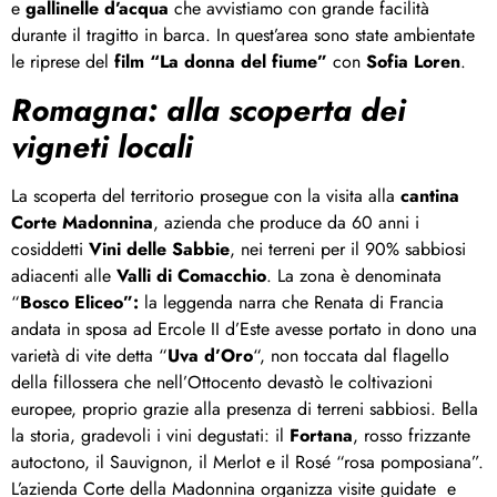
e
gallinelle d’acqua
che avvistiamo con grande facilità
durante il tragitto in barca. In quest’area sono state ambientate
le riprese del
film “La donna del fiume”
con
Sofia Loren
.
Romagna: alla scoperta dei
vigneti locali
La scoperta del territorio prosegue con la visita alla
cantina
Corte Madonnina
, azienda che produce da 60 anni i
cosiddetti
Vini delle Sabbie
, nei terreni per il 90% sabbiosi
adiacenti alle
Valli di Comacchio
. La zona è denominata
“
Bosco Eliceo”:
la leggenda narra che Renata di Francia
andata in sposa ad Ercole II d’Este avesse portato in dono una
varietà di vite detta “
Uva d’Oro
“, non toccata dal flagello
della fillossera che nell’Ottocento devastò le coltivazioni
europee, proprio grazie alla presenza di terreni sabbiosi. Bella
la storia, gradevoli i vini degustati: il
Fortana
, rosso frizzante
autoctono, il Sauvignon, il Merlot e il Rosé “rosa pomposiana”.
L’azienda Corte della Madonnina organizza visite guidate e