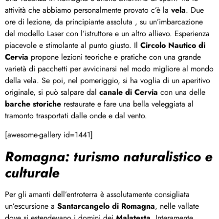
attività che abbiamo personalmente provato c’è la
vela
. Due
ore di lezione, da principiante assoluta , su un’imbarcazione
del modello Laser con l’istruttore e un altro allievo. Esperienza
piacevole e stimolante al punto giusto. Il
Circolo Nautico di
Cervia
propone lezioni teoriche e pratiche con una grande
varietà di pacchetti per avvicinarsi nel modo migliore al mondo
della vela. Se poi, nel pomeriggio, si ha voglia di un aperitivo
originale, si può salpare dal
canale di Cervia
con una delle
barche storiche
restaurate e fare una bella veleggiata al
tramonto trasportati dalle onde e dal vento.
[awesome-gallery id=1441]
Romagna: turismo naturalistico e
culturale
Per gli amanti dell’entroterra è assolutamente consigliata
un’escursione a
Santarcangelo di Romagna
, nelle vallate
dove si estendevano i domini dei
Malatesta
. Interamente