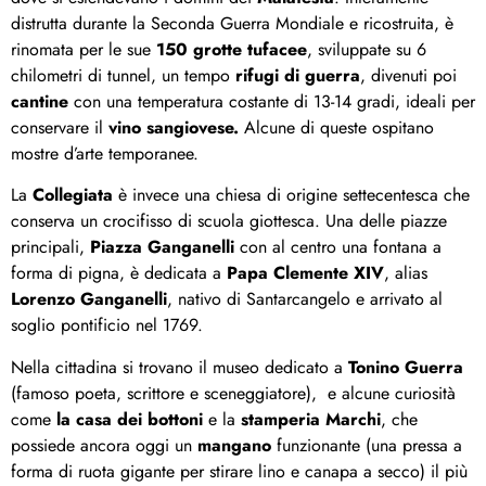
distrutta durante la Seconda Guerra Mondiale e ricostruita, è
rinomata per le sue
150 grotte tufacee
, sviluppate su 6
chilometri di tunnel, un tempo
rifugi di guerra
, divenuti poi
cantine
con una temperatura costante di 13-14 gradi, ideali per
conservare il
vino sangiovese.
Alcune di queste ospitano
mostre d’arte temporanee.
La
Collegiata
è invece una chiesa di origine settecentesca che
conserva un crocifisso di scuola giottesca. Una delle piazze
principali,
Piazza Ganganelli
con al centro una fontana a
forma di pigna, è dedicata a
Papa Clemente XIV
, alias
Lorenzo Ganganelli
, nativo di Santarcangelo e arrivato al
soglio pontificio nel 1769.
Nella cittadina si trovano il museo dedicato a
Tonino Guerra
(famoso poeta, scrittore e sceneggiatore), e alcune curiosità
come
la casa
dei bottoni
e la
stamperia Marchi
, che
possiede ancora oggi un
mangano
funzionante (una pressa a
forma di ruota gigante per stirare lino e canapa a secco) il più