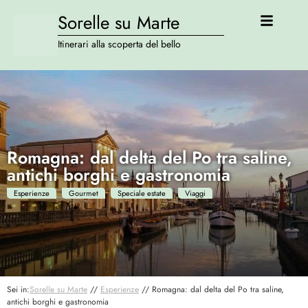
Sorelle su Marte
Itinerari alla scoperta del bello
Romagna: dal delta del Po tra saline,
antichi borghi e gastronomia
Esperienze
Gourmet
Speciale estate
Viaggi
Sei in:
Sorelle su Marte
//
Esperienze
//
Romagna: dal delta del Po tra saline,
antichi borghi e gastronomia