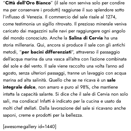
“
Città dell’Oro Bianco
” (il sale non serviva solo per condire
ma per conservare i prodotti) raggiunse il suo splendore sotto
l’influsso di Venezia. Il commercio del sale risale al 1274,
come testimonia un sigillo ritrovato. Il prezioso minerale veniva
caricato dai magazzini sulle navi per raggiungere ogni angolo
del mondo conosciuto. Anche la
Salina di Cervia
ha una
storia millenaria. Qui, ancora si produce il sale con gli antichi
metodi, “
per bacini differenziati
“, attraverso il passaggio
dell’acqua marina da una vasca all’altra con l’azione combinata
del sole e del vento. Il sale viene raccolto una volta l’anno ad
agosto, senza ulteriori passaggi, tranne un lavaggio con acqua
marina ad alta salinità. Quello che se ne ricava è un
sale
integrale dolce
, non amaro e puro al 98%, che mantiene
intatta la capacità salante. Si dice che il sale di Cervia non solo
sali, ma condisca! Infatti è indicato per la cucina e usato da
molti chef stellati. Dalla lavorazione del sale si ricavano anche
saponi, creme e prodotti per la bellezza.
[awesome-gallery id=1440]