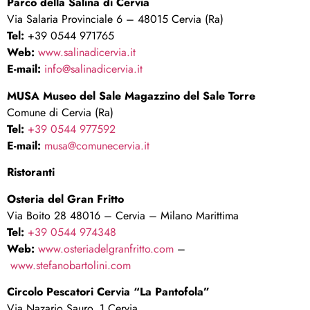
Parco della Salina di Cervia
Via Salaria Provinciale 6 – 48015 Cervia (Ra)
Tel:
+39 0544 971765
Web:
www.salinadicervia.it
E-mail:
info@salinadicervia.it
MUSA Museo del Sale Magazzino del Sale Torre
Comune di Cervia (Ra)
Tel:
+39 0544 977592
E-mail:
musa@comunecervia.it
Ristoranti
Osteria del Gran Fritto
Via Boito 28 48016 – Cervia – Milano Marittima
Tel:
+39 0544 974348
Web:
www.osteriadelgranfritto.com
–
www.stefanobartolini.com
Circolo Pescatori Cervia “La Pantofola”
Via Nazario Sauro, 1 Cervia