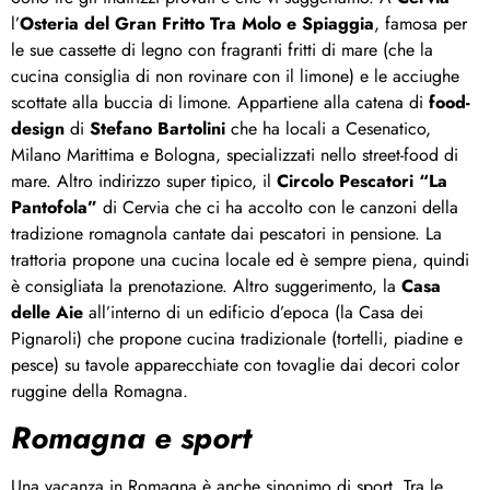
l’
Osteria del Gran Fritto Tra Molo e Spiaggia
, famosa per
le sue cassette di legno con fragranti fritti di mare (che la
cucina consiglia di non rovinare con il limone) e le acciughe
scottate alla buccia di limone. Appartiene alla catena di
food-
design
di
Stefano Bartolini
che ha locali a Cesenatico,
Milano Marittima e Bologna, specializzati nello street-food di
mare. Altro indirizzo super tipico, il
Circolo Pescatori “La
Pantofola”
di Cervia che ci ha accolto con le canzoni della
tradizione romagnola cantate dai pescatori in pensione. La
trattoria propone una cucina locale ed è sempre piena, quindi
è consigliata la prenotazione. Altro suggerimento, la
Casa
delle Aie
all’interno di un edificio d’epoca (la Casa dei
Pignaroli) che propone cucina tradizionale (tortelli, piadine e
pesce) su tavole apparecchiate con tovaglie dai decori color
ruggine della Romagna.
Romagna e sport
Una vacanza in Romagna è anche sinonimo di sport. Tra le