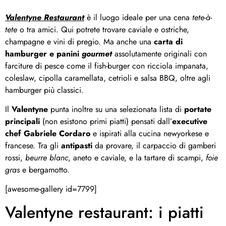
Valentyne Restaurant
è il luogo ideale per una cena
tete-à-
tete
o tra amici. Qui potrete trovare caviale e ostriche,
champagne e vini di pregio. Ma anche una
carta di
hamburger e panini
gourmet
assolutamente originali con
farciture di pesce come il fish-burger con ricciola impanata,
coleslaw, cipolla caramellata, cetrioli e salsa BBQ, oltre agli
hamburger più classici.
Il
Valentyne
punta inoltre su una selezionata lista di
portate
principali
(non esistono primi piatti) pensati dall’
executive
chef Gabriele Cordaro
e ispirati alla cucina newyorkese e
francese. Tra gli
antipasti
da provare, il carpaccio di gamberi
rossi,
beurre blanc
, aneto e caviale, e la tartare di scampi,
foie
gras
e bergamotto.
[awesome-gallery id=7799]
Valentyne restaurant: i piatti