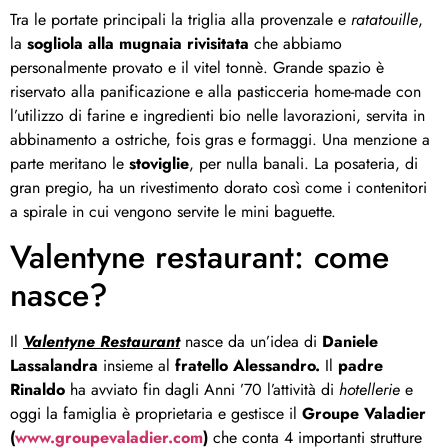
Tra le portate principali la triglia alla provenzale e
ratatouille
,
la
sogliola alla mugnaia rivisitata
che abbiamo
personalmente provato e il vitel tonnè. Grande spazio è
riservato alla panificazione e alla pasticceria home-made con
l’utilizzo di farine e ingredienti bio nelle lavorazioni, servita in
abbinamento a ostriche, fois gras e formaggi. Una menzione a
parte meritano le
stoviglie
, per nulla banali. La posateria, di
gran pregio, ha un rivestimento dorato così come i contenitori
a spirale in cui vengono servite le mini baguette.
Valentyne restaurant: come
nasce?
Il
Valentyne Restaurant
nasce da un’idea di
Daniele
Lassalandra
insieme al
fratello Alessandro.
Il
padre
Rinaldo
ha avviato fin dagli Anni ’70 l’attività di
hotellerie
e
oggi la famiglia è proprietaria e gestisce il
Groupe Valadier
(
www.groupevaladier.com
)
che conta 4 importanti strutture