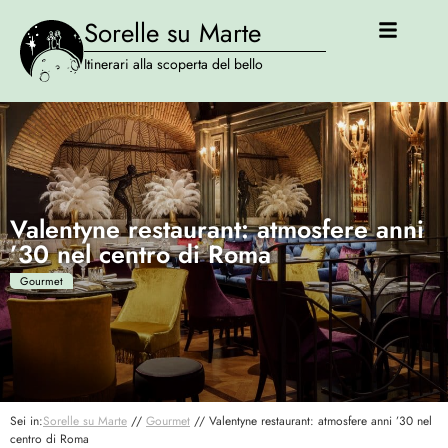
Sorelle su Marte
Itinerari alla scoperta del bello
Valentyne restaurant: atmosfere anni
’30 nel centro di Roma
Gourmet
Sei in:
Sorelle su Marte
//
Gourmet
//
Valentyne restaurant: atmosfere anni ’30 nel
centro di Roma