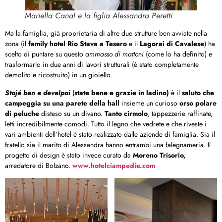
Mariella Canal e la figlia Alessandra Peretti
Ma la famiglia, già proprietaria di altre due strutture ben avviate nella
zona (il
family hotel Rio Stava a Tesero
e il
Lagorai di Cavalese
) ha
scelto di puntare su questo
ammasso di mattoni
(come lo ha definito) e
trasformarlo in due anni di lavori strutturali (è stato completamente
demolito e ricostruito) in un gioiello.
Stajé ben e develpai
(
state bene e grazie in ladino)
è il
saluto che
campeggia su una parete della hall
insieme un curioso
orso polare
di peluche
disteso su un divano.
Tanto cirmolo
, tappezzerie raffinate,
letti incredibilmente comodi. Tutto il legno che vedrete e che riveste i
vari ambienti dell’hotel è stato realizzato dalle aziende di famiglia. Sia il
fratello sia il marito di Alessandra hanno entrambi una falegnameria. Il
progetto di design è stato invece curato da
Moreno Trisorio,
arredatore di Bolzano.
www.hotelciampedie.com