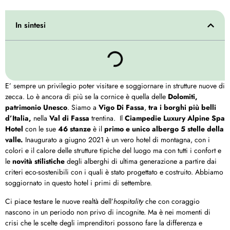
In sintesi
E’ sempre un privilegio poter visitare e soggiornare in strutture nuove di
zecca. Lo è ancora di più se la cornice è quella delle
Dolomiti,
patrimonio Unesco
. Siamo a
Vigo Di Fassa
,
tra i borghi più belli
d’Italia,
nella
Val di Fassa
trentina. Il
Ciampedie Luxury Alpine Spa
Hotel
con le sue
46 stanze
è il
primo e unico albergo 5 stelle della
valle.
Inaugurato a giugno 2021 è un vero hotel di montagna, con i
colori e il calore delle strutture tipiche del luogo ma con tutti i confort e
le
novità stilistiche
degli alberghi di ultima generazione a partire dai
criteri eco-sostenibili con i quali è stato progettato e costruito. Abbiamo
soggiornato in questo hotel i primi di settembre.
Ci piace testare le nuove realtà dell’
hospitality
che con coraggio
nascono in un periodo non privo di incognite. Ma è nei momenti di
crisi che le scelte degli imprenditori possono fare la differenza e