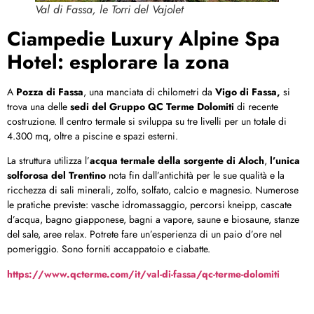
Val di Fassa, le Torri del Vajolet
Ciampedie Luxury Alpine Spa
Hotel: esplorare la zona
A
Pozza di Fassa
, una manciata di chilometri da
Vigo di Fassa,
si
trova una delle
sedi del
Gruppo QC Terme Dolomiti
di recente
costruzione. Il centro termale si sviluppa su tre livelli per un totale di
4.300 mq, oltre a piscine e spazi esterni.
La struttura utilizza l’
acqua termale della sorgente di Aloch
,
l’unica
solforosa del Trentino
nota fin dall’antichità per le sue qualità e la
ricchezza di sali minerali, zolfo, solfato, calcio e magnesio. Numerose
le pratiche previste: vasche idromassaggio, percorsi kneipp, cascate
d’acqua, bagno giapponese, bagni a vapore, saune e biosaune, stanze
del sale, aree relax. Potrete fare un’esperienza di un paio d’ore nel
pomeriggio. Sono forniti accappatoio e ciabatte.
https://www.qcterme.com/it/val-di-fassa/qc-terme-dolomiti