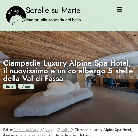
Sorelle su Marte
Itinerari alla scoperta del bello
Ciampedie Luxury Alpine Spa Hotel,
il nuovissimo e unico albergo 5 stelle
della Val di Fassa
Italia
Viaggi
Sei in:
Sorelle su Marte
//
Viaggi
//
Italia
//
Ciampedie Luxury Alpine Spa Hotel,
il nuovissimo e unico albergo 5 stelle della Val di Fassa