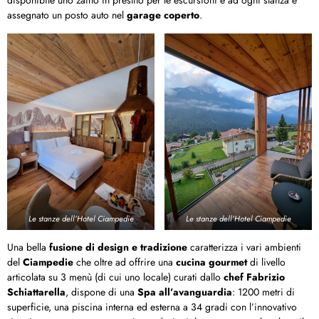
disponibile uno zaino in prestito per le escursioni e ad ogni stanza è
assegnato un posto auto nel
garage coperto
.
Le stanze dell’Hotel Ciampedie
Le stanze dell’Hotel Ciampedie
Una bella
fusione di design e tradizione
caratterizza i vari ambienti
del
Ciampedie
che oltre ad offrire una
cucina gourmet
di livello
articolata su 3 menù (di cui uno locale) curati dallo
chef Fabrizio
Schiattarella
, dispone di una
Spa all’avanguardia
: 1200 metri di
superficie, una piscina interna ed esterna a 34 gradi con l’innovativo