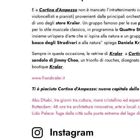
E a
Cortina d’Ampezzo
non è mancato l’intrattenimento c
violoncellisti e pianisti) provenienti dalle principali orchest
di uno degli
store
Kraler
. Un gruppo famoso per le sue
per lo stile musicale classico, in programma le
Quattro St
insieme un’opera d’arte che si ispira alla natura e un gr
bosco degli Stradivari
e alla natura” spiega
Daniela Kr
Sempre in questa occasione, le vetrine di
Kraler
a
Cort
sandalo di Jimmy Choo
, un trionfo di
rouches
, disegnato 
boutique
Kraler
.
www.franzkraler.it
Ti è piaciuto Cortina d’Ampezzo: nuova capitale dello
Abu Dhabi, tre giorni tra cultura, mare cristallino ed espe
Rotterdam: 48 ore tra architetture innovative, arte e locali 
Lido Palace: fuga dalla città sulla punta estrema del lago 
Instagram