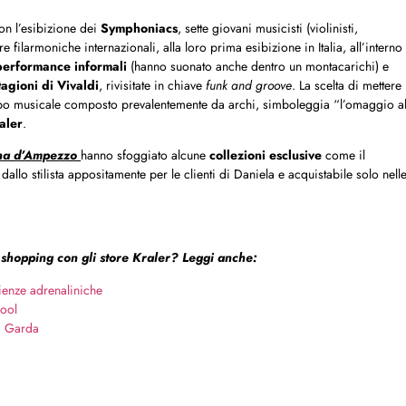
on l’esibizione dei
Symphoniacs
, sette giovani musicisti (violinisti,
re filarmoniche internazionali, alla loro prima esibizione in Italia, all’interno
performance informali
(hanno suonato anche dentro un montacarichi) e
agioni di Vivaldi
, rivisitate in chiave
funk and groove
. La scelta di mettere
uppo musicale composto prevalentemente da archi, simboleggia “l’omaggio a
aler
.
ina d’Ampezzo
hanno sfoggiato alcune
collezioni esclusive
come il
dallo stilista appositamente per le clienti di Daniela e acquistabile solo nell
 shopping con gli store Kraler? Leggi anche:
rienze adrenaliniche
cool
di Garda