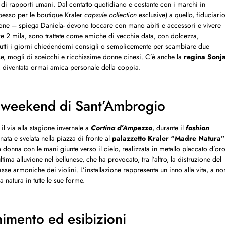
 di rapporti umani. Dal contatto quotidiano e costante con i marchi in
pesso per le boutique Kraler
capsule collection
esclusive) a quello, fiduciario
sone – spiega Daniela- devono toccare con mano abiti e accessori e vivere
ltre 2 mila, sono trattate come amiche di vecchia data, con dolcezza,
tutti i giorni chiedendomi consigli o semplicemente per scambiare due
se, mogli di sceicchi e ricchissime donne cinesi. C’è anche la
regina Sonj
 diventata ormai amica personale della coppia.
 weekend di Sant’Ambrogio
il via alla stagione invernale a
Cortina d’Ampezzo
, durante il
fashion
nata e svelata nella piazza di fronte al
palazzetto Kraler
“Madre Natura”
 donna con le mani giunte verso il cielo, realizzata in metallo placcato d’or
ima alluvione nel bellunese, che ha provocato, tra l’altro, la distruzione del
asse armoniche dei violini. L’installazione rappresenta un inno alla vita, a no
a natura in tutte le sue forme.
nimento ed esibizioni