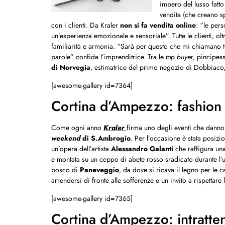
impero del lusso fatto
vendita (che creano s
con i clienti. Da Kraler
non si fa vendita online
: “le per
un’esperienza emozionale e sensoriale”. Tutte le clienti, o
familiarità e armonia. “Sarà per questo che mi chiamano 
parole” confida l’imprenditrice. Tra le
top buye
r, pincipes
di Norvegia
, estimatrice del primo negozio di Dobbiaco,
[awesome-gallery id=7364]
Cortina d’Ampezzo: fashion
Come ogni anno
Kraler
firma uno degli eventi che danno 
weekend
di S.Ambrogio
. Per l’occasione è stata posizio
un’opera dell’artista
Alessandro Galanti
che raffigura una
e montata su un ceppo di abete rosso sradicato durante l’ult
bosco di
Paneveggio
, da dove si ricava il legno per le c
arrendersi di fronte alle sofferenze e un invito a rispettare l
[awesome-gallery id=7365]
Cortina d’Ampezzo: intratte