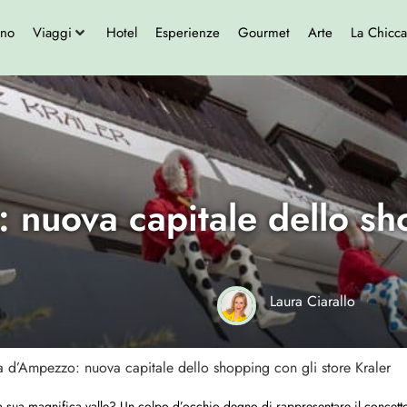
ono
Viaggi
Hotel
Esperienze
Gourmet
Arte
La Chicca
 nuova capitale dello sh
Laura Ciarallo
a d’Ampezzo: nuova capitale dello shopping con gli store Kraler
la sua magnifica valle? Un colpo d’occhio degno di rappresentare il concett