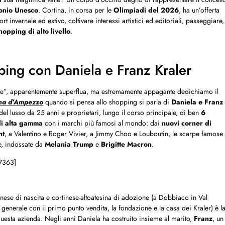
onio Unesco
. Cortina, in corsa per le
Olimpiadi del 2026
, ha un’offerta
rt invernale ed estivo, coltivare interessi artistici ed editoriali, passeggiare,
hopping di alto livello
.
ing con Daniela e Franz Kraler
e”, apparentemente superflua, ma estremamente appagante dedichiamo il
na d’Ampezzo
quando si pensa allo shopping si parla di
Daniela e Franz
del lusso da 25 anni e proprietari, lungo il corso principale, di ben
6
di alta gamma
con i marchi più famosi al mondo: dai
nuovi corner di
nt
, a Valentino e Roger Vivier, a Jimmy Choo e Louboutin, le scarpe famose
se, indossate da
Melania Trump
e
Brigitte Macron
.
7363]
onese di nascita e cortinese-altoatesina di adozione (a Dobbiaco in Val
er generale con il primo punto vendita, la fondazione e la casa dei Kraler) è l
questa azienda. Negli anni Daniela ha costruito insieme al marito,
Franz
, un