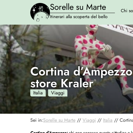
Sorelle su Marte
Chi s
Itinerari alla scoperta del bello
Cortina d’Ampezzo:
store Kraler
Italia
Viaggi
Sei in:
Sorelle su Marte
//
Viaggi
//
Italia
//
Cortin
Cortina d’Ampezzo:
chi non conosce questa cittadina e 