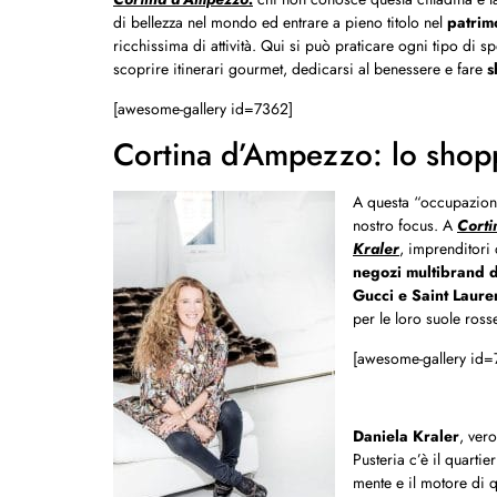
di bellezza nel mondo ed entrare a pieno titolo nel
patrim
ricchissima di attività. Qui si può praticare ogni tipo di spo
scoprire itinerari gourmet, dedicarsi al benessere e fare
s
[awesome-gallery id=7362]
Cortina d’Ampezzo: lo shopp
A questa “occupazion
nostro focus. A
Corti
Kraler
, imprenditori 
negozi multibrand
Gucci e Saint Laure
per le loro suole ros
[awesome-gallery id=
Daniela Kraler
, ver
Pusteria c’è il quarti
mente e il motore di 