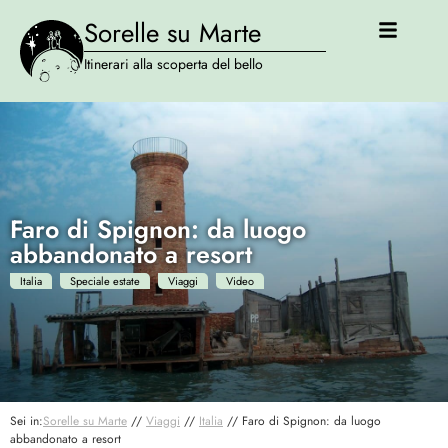
Sorelle su Marte
Itinerari alla scoperta del bello
Faro di Spignon: da luogo
abbandonato a resort
Italia
Speciale estate
Viaggi
Video
Sei in:
Sorelle su Marte
//
Viaggi
//
Italia
//
Faro di Spignon: da luogo
abbandonato a resort