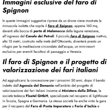
Immagini esclusive del faro di
Spignon
In queste immagini suggestive riprese da un drone viene mostrata la
minuscola isoletta che ospita il
faro di
Spignon
, appena 160 mq,
davanti alla bocca di
porto di Malamocco
della laguna veneziana,
all’ingresso del
Canale dei Petroli
. Il piccolo
faro di Spignon
inattivo,
alto 15 metri, costruito nella metà dell’Ottocento, diventerà presto un
rifugio per la meditazione circondato dall’acqua, un mini-resort
esclusivo per eremiti facoltosi di passaggio a Venezia.
Il faro di Spignon e il progetto di
valorizzazione dei fari italiani
Ad aggiudicarsi la concessione per i prossimi 50 anni, dopo il bando
indetto dall’
Agenzia del Demanio
nell’ambito del progetto di
valorizzazione dei fari italiani insieme al
Ministero della Difesa
, la
società tedesca
Floatel GMbH
, specializzata nel recupero di lighthouse
in Scozia, Spagna e Germania. La stessa società ha anche vinto la gara
per il recupero del
Faro di Punta Imperatore
a
Forio d’Ischia
e