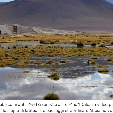
e.com/watch?v=fZrzpnoZtaw” rel=”no”] Cile: un video per r
leidoscopio di latitudini e paesaggi straordinari. Abbiamo v