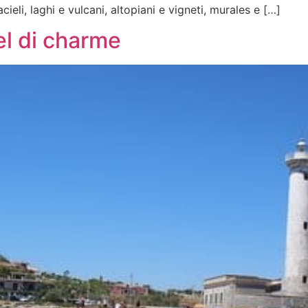
cieli, laghi e vulcani, altopiani e vigneti, murales e […]
tel di charme