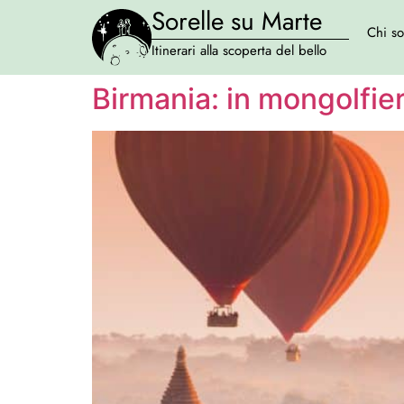
Sorelle su Marte
Chi s
Itinerari alla scoperta del bello
Birmania: in mongolfier