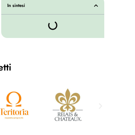
In sintesi
tti