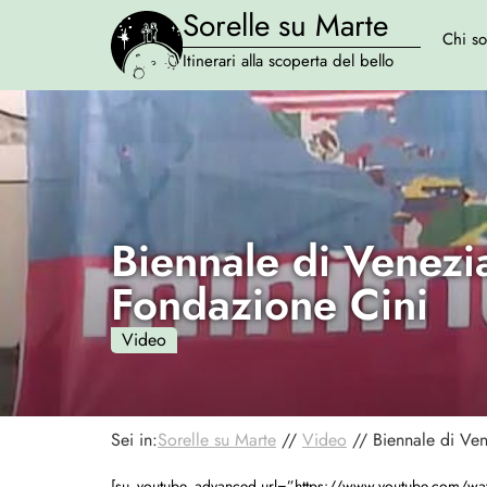
Sorelle su Marte
Chi s
Itinerari alla scoperta del bello
Biennale di Venezia
Fondazione Cini
Video
Sei in:
Sorelle su Marte
//
Video
//
Biennale di Ven
[su_youtube_advanced url=”https://www.youtube.com/w