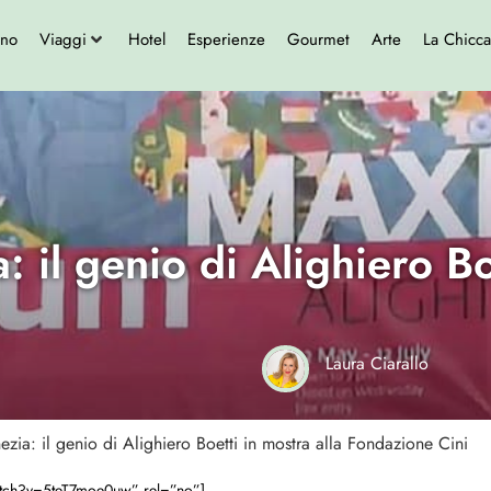
ono
Viaggi
Hotel
Esperienze
Gourmet
Arte
La Chicca
: il genio di Alighiero Bo
Laura Ciarallo
ezia: il genio di Alighiero Boetti in mostra alla Fondazione Cini
atch?v=5teT7moe0uw” rel=”no”]