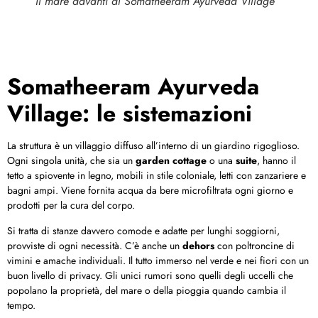
Il mare davanti al Somatheeram Ayurveda Village
Somatheeram Ayurveda
Village: le sistemazioni
La struttura è un villaggio diffuso all’interno di un giardino rigoglioso.
Ogni singola unità, che sia un
garden cottage
o una
suite
, hanno il
tetto a spiovente in legno, mobili in stile coloniale, letti con zanzariere e
bagni ampi. Viene fornita acqua da bere microfiltrata ogni giorno e
prodotti per la cura del corpo.
Si tratta di stanze davvero comode e adatte per lunghi soggiorni,
provviste di ogni necessità. C’è anche un
dehors
con poltroncine di
vimini e amache individuali. Il tutto immerso nel verde e nei fiori con un
buon livello di privacy. Gli unici rumori sono quelli degli uccelli che
popolano la proprietà, del mare o della pioggia quando cambia il
tempo.