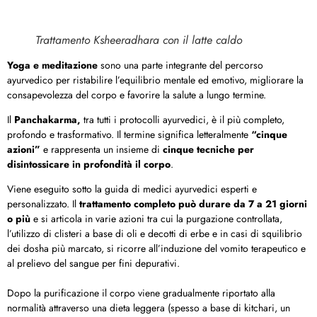
Trattamento Ksheeradhara con il latte caldo
Yoga e meditazione
sono una parte integrante del percorso
ayurvedico per ristabilire l’equilibrio mentale ed emotivo, migliorare la
consapevolezza del corpo e favorire la salute a lungo termine.
Il
Panchakarma,
tra tutti i protocolli ayurvedici, è il più completo,
profondo e trasformativo. Il termine significa letteralmente
“cinque
azioni”
e rappresenta un insieme di
cinque tecniche per
disintossicare in profondità il corpo
.
Viene eseguito sotto la guida di medici ayurvedici esperti e
personalizzato. Il
trattamento completo può durare da 7 a 21 giorni
o più
e si articola in varie azioni tra cui la purgazione controllata,
l’utilizzo di clisteri a base di oli e decotti di erbe e in casi di squilibrio
dei dosha più marcato, si ricorre all’induzione del vomito terapeutico e
al prelievo del sangue per fini depurativi.
Dopo la purificazione il corpo viene gradualmente riportato alla
normalità attraverso una dieta leggera (spesso a base di kitchari, un