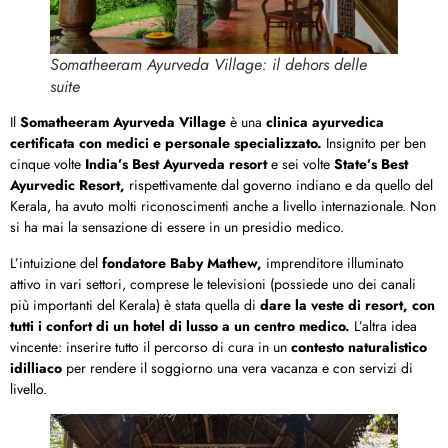
Somatheeram Ayurveda Village: il dehors delle
suite
Il
Somatheeram Ayurveda Village
è una
clinica ayurvedica
certificata con medici e personale specializzato.
Insignito per ben
cinque volte
India’s Best Ayurveda resort
e sei volte
State’s Best
Ayurvedic Resort,
rispettivamente dal governo indiano e da quello del
Kerala, ha avuto molti riconoscimenti anche a livello internazionale.
Non
si ha mai la sensazione di essere in un presidio medico.
L’intuizione del
fondatore Baby Mathew,
imprenditore illuminato
attivo in vari settori, comprese le televisioni (possiede uno dei canali
più importanti del Kerala) è stata quella di
dare la veste di resort, con
tutti i confort di un hotel di lusso
a un centro medico.
L’altra idea
vincente: inserire tutto il percorso di cura in un
contesto naturalistico
idilliaco
per rendere il soggiorno una vera vacanza e con servizi di
livello.