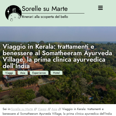
Sorelle su Marte
Itinerari alla scoperta del bello
Viaggio in Kerala: trattamenti e
benessere al Somatheeram Ayurveda
Village, la prima clinica ayurvedica
dell’India
Viaggi
Asia
Esperienze
Hotel
Sei in:
Sorelle su Marte
//
Viaggi
//
Asia
//
Viaggio in Kerala: trattamenti e
benessere al Somatheeram Ayurveda Village, la prima clinica ayurvedica dell’India