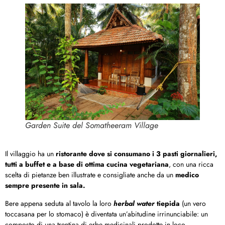
Garden Suite del Somatheeram Village
Il villaggio ha un
ristorante dove si consumano i 3 pasti giornalieri,
tutti a buffet e a base di ottima cucina vegetariana
,
con una ricca
scelta di pietanze ben illustrate e consigliate anche da un
medico
sempre presente in sala.
Bere appena seduta al tavolo la loro
herbal water
tiepida
(un vero
toccasana per lo stomaco) è diventata un’abitudine irrinunciabile: un
composto di una trentina di erbe medicinali prodotte in loco