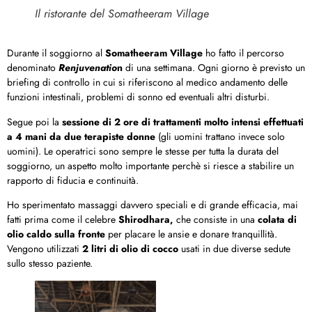
Il ristorante del Somatheeram Village
Durante il soggiorno al
Somatheeram Village
ho fatto il percorso
denominato
Renjuvenatio
n
di una settimana. Ogni giorno è previsto un
briefing di controllo in cui si riferiscono al medico andamento delle
funzioni intestinali, problemi di sonno ed eventuali altri disturbi.
Segue poi la
sessione di 2 ore di trattamenti molto intensi effettuati
a 4 mani da due terapiste donne
(gli uomini trattano invece solo
uomini). Le operatrici sono sempre le stesse per tutta la durata del
soggiorno, un aspetto molto importante perchè si riesce a stabilire un
rapporto di fiducia e continuità.
Ho sperimentato massaggi davvero speciali e di grande efficacia, mai
fatti prima come il celebre
Shirodhara,
che consiste in una
colata di
olio caldo sulla fronte
per placare le ansie e donare tranquillità.
Vengono utilizzati
2 litri di olio di cocco
usati in due diverse sedute
sullo stesso paziente.