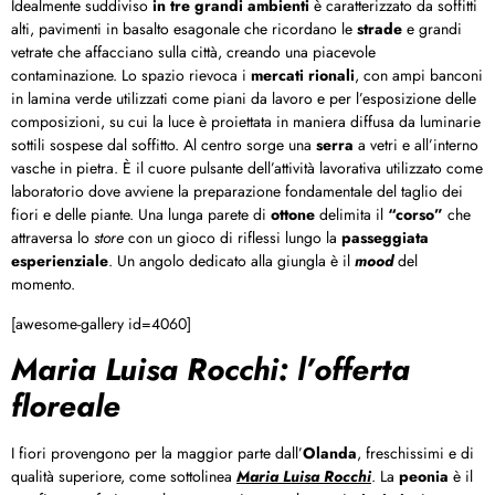
Idealmente suddiviso
in tre grandi ambienti
è caratterizzato da soffitti
alti, pavimenti in basalto esagonale che ricordano le
strade
e grandi
vetrate che affacciano sulla città, creando una piacevole
contaminazione. Lo spazio rievoca i
mercati rionali
, con ampi banconi
in lamina verde utilizzati come piani da lavoro e per l’esposizione delle
composizioni, su cui la luce è proiettata in maniera diffusa da luminarie
sottili sospese dal soffitto. Al centro sorge una
serra
a vetri e all’interno
vasche in pietra. È il cuore pulsante dell’attività lavorativa utilizzato come
laboratorio dove avviene la preparazione fondamentale del taglio dei
fiori e delle piante. Una lunga parete di
ottone
delimita il
“corso”
che
attraversa lo
store
con un gioco di riflessi lungo la
passeggiata
esperienziale
. Un angolo dedicato alla giungla è il
mood
del
momento.
[awesome-gallery id=4060]
Maria Luisa Rocchi: l’offerta
floreale
I fiori provengono per la maggior parte dall’
Olanda
, freschissimi e di
qualità superiore, come sottolinea
Maria Luisa Rocchi
. La
peonia
è il