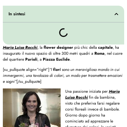
In sintesi
Maria Luisa Rocchi
, la
flower designer
più chic della
capitale
, ha
inaugurato il nuovo spazio di oltre 300 metri quadri a
Roma
, nel cuore
del quartiere
Parioli
, a
Piazza Euclide
.
[su_pullquote align=”right”]
“I
fiori
sono un meraviglioso mondo in cui
immergermi, una tavolozza di colori, un modo per trasmettere emozioni
e sogni”
[/su_pullquote]
Una passione iniziata per
Maria
Luisa Rocchi
fin da bambina,
visto che preferiva farsi regalare
corsi floreali invece di bambole.
Giorno dopo giorno ha
cominciato ad apprezzare le
sfumature dei colori, la varietà