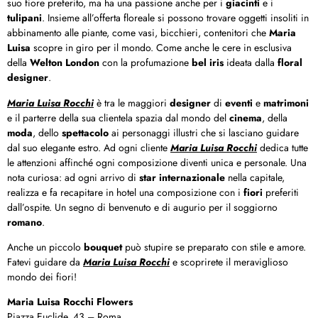
suo fiore preferito, ma ha una passione anche per i
giacinti
e i
tulipani
. Insieme all’offerta floreale si possono trovare oggetti insoliti in
abbinamento alle piante, come vasi, bicchieri, contenitori che
Maria
Luisa
scopre in giro per il mondo. Come anche le cere in esclusiva
della
Welton London
con la profumazione
bel iris
ideata dalla
floral
designer
.
Maria Luisa Rocchi
è tra le maggiori
designer
di
eventi
e
matrimoni
e il parterre della sua clientela spazia dal mondo del
cinema
, della
moda
, dello
spettacolo
ai personaggi illustri che si lasciano guidare
dal suo elegante estro. Ad ogni cliente
Maria Luisa Rocchi
dedica tutte
le attenzioni affinché ogni composizione diventi unica e personale. Una
nota curiosa: ad ogni arrivo di
star internazionale
nella capitale,
realizza e fa recapitare in hotel una composizione con i
fiori
preferiti
dall’ospite. Un segno di benvenuto e di augurio per il soggiorno
romano
.
Anche un piccolo
bouquet
può stupire se preparato con stile e amore.
Fatevi guidare da
Maria Luisa Rocchi
e scoprirete il meraviglioso
mondo dei fiori!
Maria Luisa Rocchi Flowers
Piazza Euclide, 43 – Roma