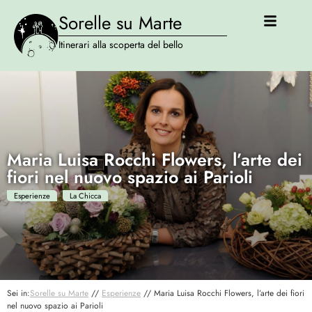
Sorelle su Marte
Itinerari alla scoperta del bello
Maria Luisa Rocchi Flowers, l’arte dei
fiori nel nuovo spazio ai Parioli
Esperienze
La Chicca
Sei in:
Sorelle su Marte
//
Esperienze
//
Maria Luisa Rocchi Flowers, l’arte dei fiori
nel nuovo spazio ai Parioli