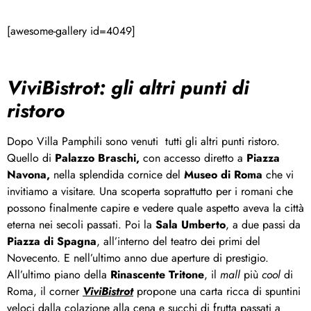
[awesome-gallery id=4049]
ViviBistrot: gli altri punti di
ristoro
Dopo Villa Pamphili sono venuti tutti gli altri punti ristoro.
Quello di
Palazzo Braschi,
con accesso diretto a
Piazza
Navona,
nella splendida cornice del
Museo di Roma
che vi
invitiamo a visitare. Una scoperta soprattutto per i romani che
possono finalmente capire e vedere quale aspetto aveva la città
eterna nei secoli passati. Poi la
Sala Umberto
, a due passi da
Piazza di Spagna
, all’interno del teatro dei primi del
Novecento. E nell’ultimo anno due aperture di prestigio.
All’ultimo piano della
Rinascente Tritone
, il
mall
più
cool
di
Roma, il corner
ViviBistrot
propone una carta ricca di spuntini
veloci dalla colazione alla cena e succhi di frutta passati a