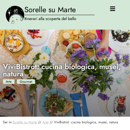
Sorelle su Marte
Itinerari alla scoperta del bello
ViviBistrot: cucina biologica, musei,
natura
Arte
Gourmet
Sei in:
Sorelle su Marte
//
Arte
//
ViviBistrot: cucina biologica, musei, natura