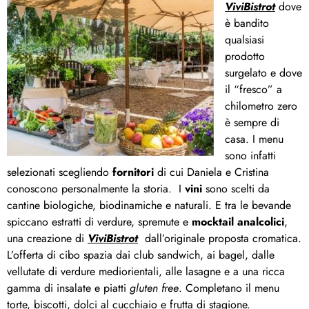
ViviBistrot
dove
è bandito
qualsiasi
prodotto
surgelato e dove
il “fresco” a
chilometro zero
è sempre di
casa. I menu
sono infatti
selezionati scegliendo
fornitori
di cui Daniela e Cristina
conoscono personalmente la storia. I
vini
sono scelti da
cantine biologiche, biodinamiche e naturali. E tra le bevande
spiccano estratti di verdure, spremute e
mocktail analcolici
,
una creazione di
ViviBistrot
dall’originale proposta cromatica.
L’offerta di cibo spazia dai club sandwich, ai bagel, dalle
vellutate di verdure mediorientali, alle lasagne e a una ricca
gamma di insalate e piatti
gluten free
. Completano il menu
torte, biscotti, dolci al cucchiaio e frutta di stagione.