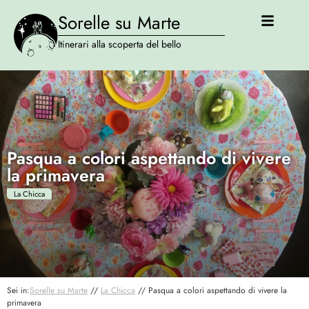
Sorelle su Marte
Itinerari alla scoperta del bello
Pasqua a colori aspettando di vivere
la primavera
La Chicca
Sei in:
Sorelle su Marte
//
La Chicca
//
Pasqua a colori aspettando di vivere la
primavera