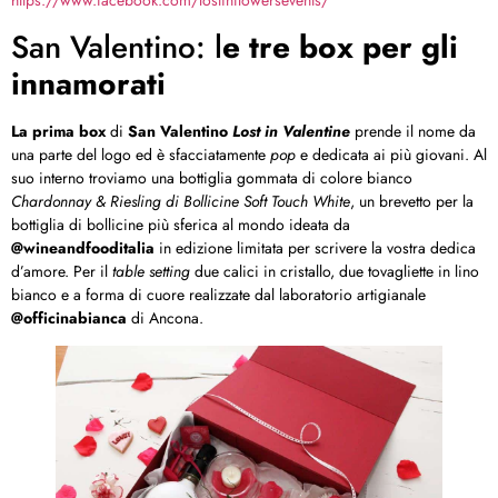
https://www.facebook.com/lostinflowersevents/
San Valentino: l
e tre box per gli
innamorati
La prima box
di
San Valentino
Lost in Valentine
prende il nome da
una parte del logo ed è sfacciatamente
pop
e dedicata ai più giovani. Al
suo interno troviamo una bottiglia gommata di colore bianco
Chardonnay & Riesling di Bollicine Soft Touch White
, un brevetto per la
bottiglia di bollicine più sferica al mondo ideata da
@wineandfooditalia
in edizione limitata per scrivere la vostra dedica
d’amore. Per il
table setting
due calici in cristallo, due tovagliette in lino
bianco e a forma di cuore realizzate dal laboratorio artigianale
@officinabianca
di Ancona.