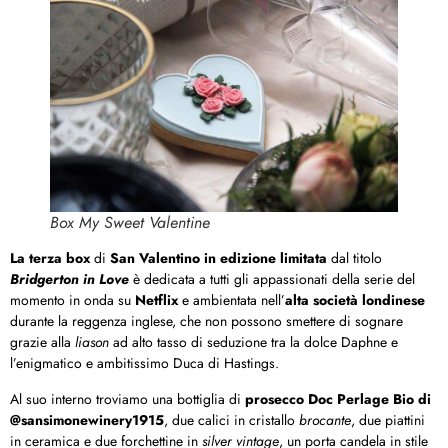
Box My Sweet Valentine
La terza box
di
San Valentino
in edizione limitata
dal titolo
Bridgerton in Love
è dedicata a tutti gli appassionati della serie del
momento in onda su
Netflix
e ambientata nell’
alta società londinese
durante la reggenza inglese, che non possono smettere di sognare
grazie alla
liason
ad alto tasso di seduzione tra la dolce Daphne e
l’enigmatico e ambitissimo Duca di Hastings.
Al suo interno troviamo una bottiglia di
prosecco Doc Perlage Bio di
@sansimonewinery1915
, due calici in cristallo
brocante
, due piattini
in ceramica e due forchettine in
silver vintage
, un porta candela in stile