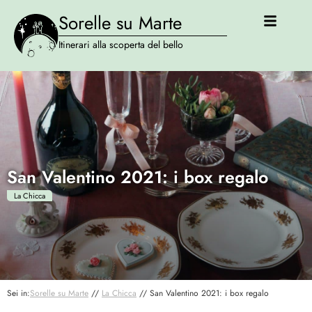
Sorelle su Marte
Itinerari alla scoperta del bello
San Valentino 2021: i box regalo
La Chicca
Sei in:
Sorelle su Marte
//
La Chicca
//
San Valentino 2021: i box regalo