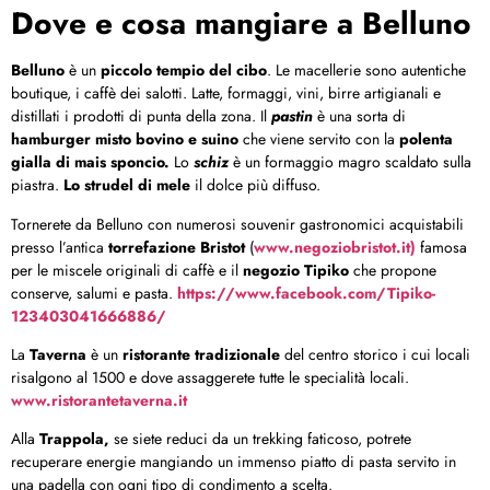
Dove e cosa mangiare a Belluno
Belluno
è un
piccolo tempio del cibo
. Le macellerie sono autentiche
boutique, i caffè dei salotti. Latte, formaggi, vini, birre artigianali e
distillati i prodotti di punta della zona. Il
pastin
è una sorta di
hamburger misto bovino e suino
che viene servito con la
polenta
gialla di mais sponcio.
Lo
schiz
è un formaggio magro scaldato sulla
piastra.
Lo strudel di mele
il dolce più diffuso.
Tornerete da Belluno con numerosi souvenir gastronomici acquistabili
presso l’antica
torrefazione Bristot
(
www.negoziobristot.it)
famosa
per le miscele originali di caffè e il
negozio Tipiko
che propone
conserve, salumi e pasta.
https://www.facebook.com/Tipiko-
123403041666886/
La
Taverna
è un
ristorante tradizionale
del centro storico i cui locali
risalgono al 1500 e dove assaggerete tutte le specialità locali.
www.ristorantetaverna.it
Alla
Trappola,
se siete reduci da un trekking faticoso, potrete
recuperare energie mangiando un immenso piatto di pasta servito in
una padella con ogni tipo di condimento a scelta.