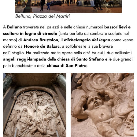
Belluno, Piazza dei Martiri
A
Belluno
troverete nei palazzi e nelle chiese numerosi
bassorilievi e
sculture in
legno di cirmolo
(tanto perfette da sembrare scolpite nel
marmo) di
Andrea Brustolon
, il
Michelangelo del legno
come venne
definito da
Honoré de Balzac
, a sottolineare la sua bravura
nell’intaglio. Ha realizzato molte opere nella città tra cui i due bellissimi
angeli reggi-lampada
della
chiesa di Santo Stefano
e le due grandi
pale bianchissime della
chiesa di San Pietro
.