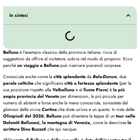
In sintesi
Belluno
è l’esempio classico della provincia italiana: ricca di
suggestioni da offrire al visitatore, sobria nel modo di proporsi. Ecco
perché
un viaggio a Belluno
può riservare piacevoli sorprese.
Conosciuta anche come la
città splendente
da
Belo-Dunum
, due
parole celtiche
che significano
città o fortezza splendente
(per la
sua posizione rispetto alla
Valbelluna
e al
fiume Piave
) è
la più
ampia provincia del Veneto
per dimensioni, la più piccola per
numero di abitanti e forse anche la meno conosciuta, sovrastata dal
glamour
della vicina
Cortina
che dista un’ora e un quarto. In vista delle
Olimpiadi del 2026
,
Belluno
può diventare la tappa di un
tour nelle
Dolomiti Bellunesi, la montagna di Venezia,
come la descrisse
lo
scrittore Dino Buzzati
che qui nacque:
“L’incanto di Belluno e della sua valle è dato dall’incontro tra il