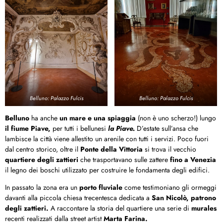
Belluno: Palazzo Fulcis
Belluno: Palazzo Fulcis
Belluno
ha anche
un mare e una spiaggia
(non è uno scherzo!) lungo
il fiume Piave,
per tutti i bellunesi
la Piave.
D’estate sull’ansa che
lambisce la città viene allestito un arenile con tutti i servizi. Poco fuori
dal centro storico, oltre il
Ponte della Vittoria
si trova il vecchio
quartiere degli zattieri
che trasportavano sulle zattere
fino a Venezia
il legno dei boschi utilizzato per costruire le fondamenta degli edifici.
In passato la zona era un
porto fluviale
come testimoniano gli ormeggi
davanti alla piccola chiesa trecentesca dedicata a
San Nicolò, patrono
degli zattieri.
A raccontare la storia del quartiere una serie di
murales
recenti realizzati dalla street artist
Marta Farina.