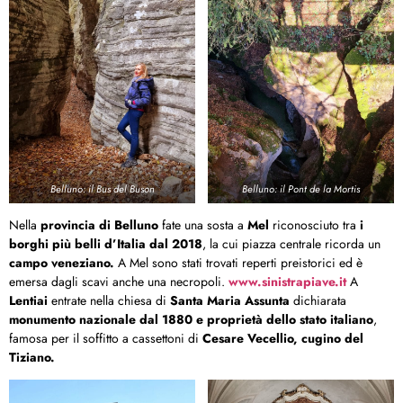
Belluno: il Bus del Buson
Belluno: il Pont de la Mortis
Nella
provincia di Belluno
fate una sosta a
Mel
riconosciuto tra
i
borghi più belli d’Italia dal 2018
, la cui piazza centrale ricorda un
campo veneziano.
A Mel sono stati trovati reperti preistorici ed è
emersa dagli scavi anche una necropoli.
www.sinistrapiave.it
A
Lentiai
entrate nella chiesa di
Santa Maria Assunta
dichiarata
monumento nazionale dal 1880 e proprietà dello stato italiano
,
famosa per il soffitto a cassettoni di
Cesare Vecellio, cugino del
Tiziano.