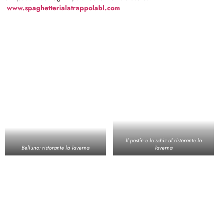
www.spaghetterialatrappolabl.com
Il pastin e lo schiz al ristorante la
Belluno: ristorante la Taverna
Taverna