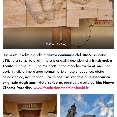
Belluno: Ex Tempore
Una visita insolita è quella al
teatro comunale del 1835
, un teatro
all’italiana senza palchetti. Ne esistono altri due identici a
Innsbruck e
Trento
. A condurci Gino Marchetti, capo macchinista da 40 anni che
porta i visitatori nelle aree normalmente chiuse al pubblico, dietro il
palcoscenico, mostrandoci una chicca: una
vecchia cine-meccanica
originale degli anni ’40 a carbone
, identica a quella del film
Nuovo
Cinema Paradiso.
www.fondazioneteatridolomiti.it