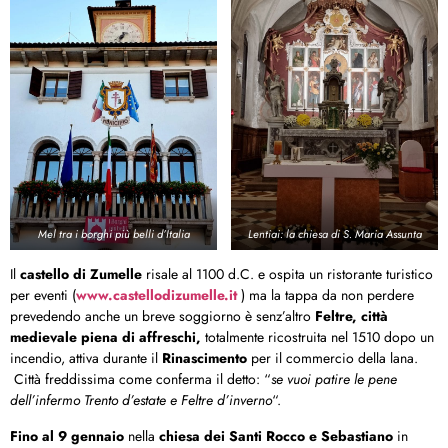
Mel tra i borghi più belli d’Italia
Lentiai: la chiesa di S. Maria Assunta
Il
castello di Zumelle
risale al 1100 d.C. e ospita un ristorante turistico
per eventi (
www.castellodizumelle.it
) ma la tappa da non perdere
prevedendo anche un breve soggiorno è senz’altro
Feltre,
città
medievale piena di affreschi,
totalmente ricostruita nel 1510 dopo un
incendio, attiva durante il
Rinascimento
per il commercio della lana.
Città freddissima come conferma il detto: “
se vuoi patire le pene
dell’infermo Trento d’estate e Feltre d’inverno
“.
Fino al 9 gennaio
nella
chiesa dei
Santi Rocco e Sebastiano
in