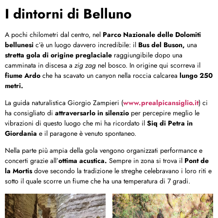
I dintorni di Belluno
A pochi chilometri dal centro, nel
Parco Nazionale delle Dolomiti
bellunesi
c’è un luogo davvero incredibile: il
Bus del Buson,
una
stretta gola di origine preglaciale
raggiungibile dopo una
camminata in discesa a
zig zag
nel bosco. In origine qui scorreva il
fiume Ardo
che ha scavato un canyon nella roccia calcarea
lungo 250
metri.
La guida naturalistica Giorgio Zampieri (
www.prealpicansiglio.it
) ci
ha consigliato di
attraversarlo in silenzio
per percepire meglio le
vibrazioni di questo luogo che mi ha ricordato il
Siq di Petra in
Giordania
e il paragone è venuto spontaneo.
Nella parte più ampia della gola vengono organizzati performance e
concerti grazie all’
ottima acustica.
Sempre in zona si trova il
Pont de
la Mortis
dove secondo la tradizione le streghe celebravano i loro riti e
sotto il quale scorre un fiume che ha una temperatura di 7 gradi.