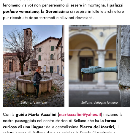
fenomeno visivo) non penseremmo di essere in montagna.
I palazzi
parlano
veneziano, la Serenissima
si respira in tutte le architetture
pur ricostruite dopo terremoti e alluvioni devastanti.
Belluno, le fontane
Belluno, dettaglio fontana
Con la
guida Marta Azzalini (
martazzalini@yahoo.it
) iniziamo la
nostra passeggiata nel centro storico di Belluno che ha
la forma
curiosa di una lingua
: dalla centralissima
Piazza dei Martiri
, il
salotto buono di Belluno dove ha origine la Favola (il territorio a