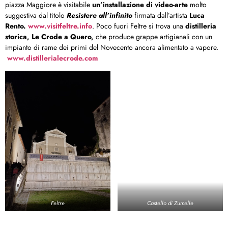
piazza Maggiore è visitabile
un’installazione di video-arte
molto
suggestiva dal titolo
Resistere all’infinito
firmata dall’artista
Luca
Rento.
www.visitfeltre.info
. Poco fuori Feltre si trova una
distilleria
storica,
Le Crode a Quero,
che produce grappe artigianali con un
impianto di rame dei primi del Novecento ancora alimentato a vapore.
www.distillerialecrode.com
Feltre
Castello di Zumelle