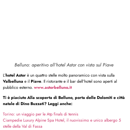
Belluno: aperitivo all’hotel Astor con vista sul Piave
L’
hotel Astor
è un quattro stelle molto panoramico con vista sulla
Valbelluna
e il
Piave
. Il ristorante e il bar dell’hotel sono aperti al
pubblico esterno.
www.astorbelluno.it
Ti è piaciuto Alla scoperta di Belluno, porta delle Dolomiti e città
natale di Dino Buzzati? Leggi anche:
Torino: un viaggio per le Atp finals di tennis
Ciampedie Luxury Alpine Spa Hotel, il nuovissimo e unico albergo 5
stelle della Val di Fassa