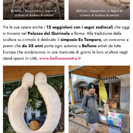
Belluno: i bassorilievi in legno di
Belluno: i bassorilievi in legno di
cirmolo di Andrea Brustolon
cirmolo di Andrea Brustolon
Tra le sue opere anche i
12 seggioloni con i segni zodiacali
che oggi
si trovano nel
Palazzo del Quirinale
a Roma. Alla tradizione della
scultura su cirmolo è dedicato il
simposio Ex Tempore,
un concorso a
premi che
da 35 anni
porta ogni autunno a
Belluno
artisti da tutta
Europa che scolpiscono in una manciata di giorni le loro sculture negli
stand sparsi in città.
www.bellunocentro.it