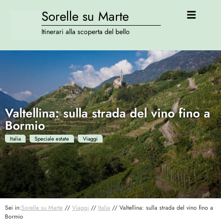
Sorelle su Marte
Itinerari alla scoperta del bello
Valtellina: sulla strada del vino fino a
Bormio
Italia
Speciale estate
Viaggi
Sei in:
Sorelle su Marte
//
Viaggi
//
Italia
//
Valtellina: sulla strada del vino fino a
Bormio