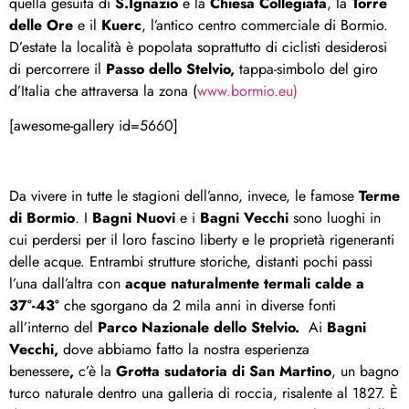
quella gesuita di
S.Ignazio
e la
Chiesa Collegiata
, la
Torre
delle Ore
e il
Kuerc
, l’antico centro commerciale di Bormio.
D’estate la località è popolata soprattutto di ciclisti desiderosi
di percorrere il
Passo dello Stelvio,
tappa-simbolo del giro
d’Italia che attraversa la zona (
www.bormio.eu)
[awesome-gallery id=5660]
Da vivere in tutte le stagioni dell’anno, invece, le famose
Terme
di Bormio
. I
Bagni Nuovi
e i
Bagni Vecchi
sono luoghi in
cui perdersi per il loro fascino liberty e le proprietà rigeneranti
delle acque. Entrambi strutture storiche, distanti pochi passi
l’una dall’altra con
acque naturalmente termali calde a
37°-43°
che sgorgano da 2 mila anni in diverse fonti
all’interno del
Parco Nazionale dello Stelvio.
Ai
Bagni
Vecchi,
dove abbiamo fatto la nostra esperienza
benessere
,
c’è la
Grotta sudatoria di San Martino
, un bagno
turco naturale dentro una galleria di roccia, risalente al 1827. È