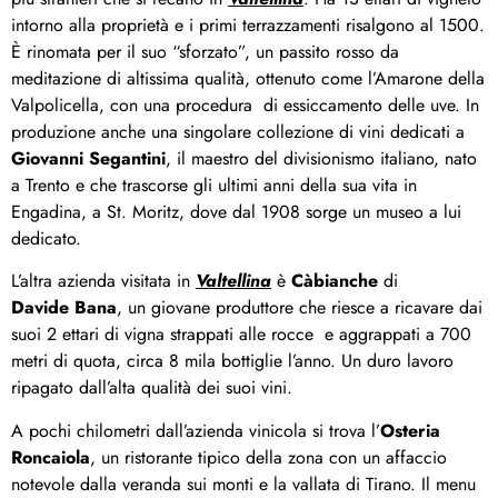
intorno alla proprietà e i primi terrazzamenti risalgono al 1500.
È rinomata per il suo “sforzato”, un passito rosso da
meditazione di altissima qualità, ottenuto come l’Amarone della
Valpolicella, con una procedura di essiccamento delle uve. In
produzione anche una singolare collezione di vini dedicati a
Giovanni Segantini
, il maestro del divisionismo italiano, nato
a Trento e che trascorse gli ultimi anni della sua vita in
Engadina, a St. Moritz, dove dal 1908 sorge un museo a lui
dedicato.
L’altra azienda visitata in
Valtellina
è
Càbianche
di
Davide Bana
, un giovane produttore che riesce a ricavare dai
suoi 2 ettari di vigna strappati alle rocce e aggrappati a 700
metri di quota, circa 8 mila bottiglie l’anno. Un duro lavoro
ripagato dall’alta qualità dei suoi vini.
A pochi chilometri dall’azienda vinicola si trova l’
Osteria
Roncaiola
, un ristorante tipico della zona con un affaccio
notevole dalla veranda sui monti e la vallata di Tirano. Il menu