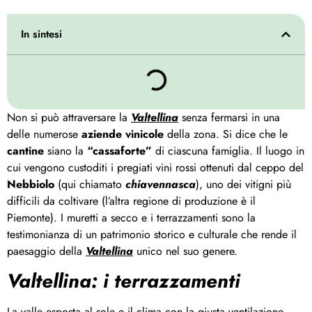
In sintesi
Non si può attraversare la
Valtellina
senza fermarsi in una
delle numerose
aziende vinicole
della zona. Si dice che le
cantine
siano la
“cassaforte”
di ciascuna famiglia. Il luogo in
cui vengono custoditi i pregiati vini rossi ottenuti dal ceppo del
Nebbiolo
(qui chiamato
chiavennasca
), uno dei vitigni più
difficili da coltivare (l’altra regione di produzione è il
Piemonte). I muretti a secco e i terrazzamenti sono la
testimonianza di un patrimonio storico e culturale che rende il
paesaggio della
Valtellina
unico nel suo genere.
Valtellina: i terrazzamenti
La valle esposta al sole e il clima con la giusta ventilazione,