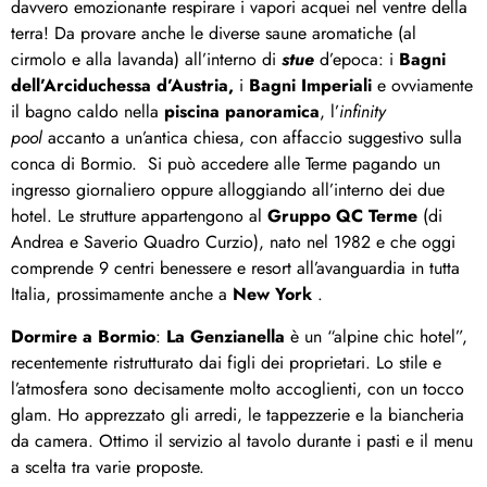
davvero emozionante respirare i vapori acquei nel ventre della
terra! Da provare anche le diverse saune aromatiche (al
cirmolo e alla lavanda) all’interno di
stue
d’epoca: i
Bagni
dell’Arciduchessa d’Austria,
i
Bagni Imperiali
e ovviamente
il bagno caldo nella
piscina panoramica
, l’
infinity
pool
accanto a un’antica chiesa, con affaccio suggestivo sulla
conca di Bormio. Si può accedere alle Terme pagando un
ingresso giornaliero oppure alloggiando all’interno dei due
hotel. Le strutture appartengono al
Gruppo
QC Terme
(di
Andrea e Saverio Quadro Curzio), nato nel 1982 e che oggi
comprende 9 centri benessere e resort all’avanguardia in tutta
Italia, prossimamente anche a
New York
.
Dormire a Bormio
:
La Genzianella
è un “alpine chic hotel”,
recentemente ristrutturato dai figli dei proprietari. Lo stile e
l’atmosfera sono decisamente molto accoglienti, con un tocco
glam. Ho apprezzato gli arredi, le tappezzerie e la biancheria
da camera. Ottimo il servizio al tavolo durante i pasti e il menu
a scelta tra varie proposte.