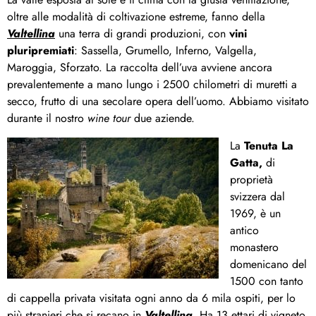
oltre alle modalità di coltivazione estreme, fanno della
Valtellina
una terra di grandi produzioni, con
vini
pluripremiati
: Sassella, Grumello, Inferno, Valgella,
Maroggia, Sforzato. La raccolta dell’uva avviene ancora
prevalentemente a mano lungo i 2500 chilometri di muretti a
secco, frutto di una secolare opera dell’uomo. Abbiamo visitato
durante il nostro
wine tour
due aziende.
La
Tenuta La
Gatta,
di
proprietà
svizzera dal
1969, è un
antico
monastero
domenicano del
1500 con tanto
di cappella privata visitata ogni anno da 6 mila ospiti, per lo
più stranieri che si recano in
Valtellina
. Ha 13 ettari di vigneto