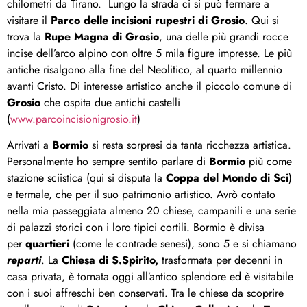
chilometri da Tirano. Lungo la strada ci si può fermare a
visitare il
Parco delle incisioni rupestri di Grosio
. Qui si
trova la
Rupe Magna di Grosio
, una delle più grandi rocce
incise dell’arco alpino con oltre 5 mila figure impresse. Le più
antiche risalgono alla fine del Neolitico, al quarto millennio
avanti Cristo. Di interesse artistico anche il piccolo comune di
Grosio
che ospita due antichi castelli
(
www.parcoincisionigrosio.it
)
Arrivati a
Bormio
si resta sorpresi da tanta ricchezza artistica.
Personalmente ho sempre sentito parlare di
Bormio
più come
stazione sciistica (qui si disputa la
Coppa del Mondo di Sci
)
e termale, che per il suo patrimonio artistico. Avrò contato
nella mia passeggiata almeno 20 chiese, campanili e una serie
di palazzi storici con i loro tipici cortili. Bormio è divisa
per
quartieri
(come le contrade senesi), sono 5 e si chiamano
reparti
. La
Chiesa di S.Spirito,
trasformata per decenni in
casa privata, è tornata oggi all’antico splendore ed è visitabile
con i suoi affreschi ben conservati. Tra le chiese da scoprire