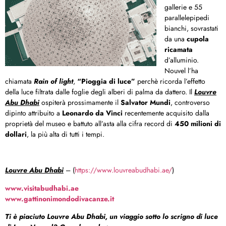
gallerie e 55
parallelepipedi
bianchi, sovrastati
da una
cupola
ricamata
d’alluminio.
Nouvel l’ha
chiamata
Rain of light
,
“Pioggia di luce”
perchè ricorda l’effetto
della luce filtrata dalle foglie degli alberi di palma da dattero. Il
Louvre
Abu Dhabi
ospiterà prossimamente il
Salvator Mundi
, controverso
dipinto attribuito a
Leonardo da Vinci
recentemente acquisito dalla
proprietà del museo e battuto all’asta alla cifra record di
450 milioni di
dollari
, la più alta di tutti i tempi.
Louvre Abu Dhabi
– (
https://www.louvreabudhabi.ae/
)
www.visitabudhabi.ae
www.gattinonimondodivacanze.it
Ti è piaciuto Louvre Abu Dhabi, un viaggio sotto lo scrigno di luce