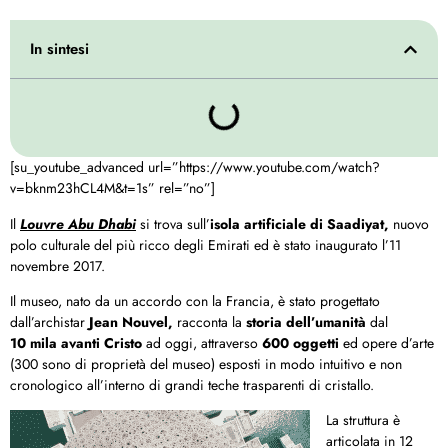
In sintesi
[su_youtube_advanced url=”https://www.youtube.com/watch?
v=bknm23hCL4M&t=1s” rel=”no”]
Il
Louvre Abu Dhabi
si trova sull’
isola artificiale di Saadiyat,
nuovo
polo culturale del più ricco degli Emirati ed è stato inaugurato l’11
novembre 2017.
Il museo, nato da un accordo con la Francia, è stato progettato
dall’archistar
Jean Nouvel,
racconta la
storia dell’umanità
dal
10 mila avanti Cristo
ad oggi, attraverso
600 oggetti
ed opere d’arte
(300 sono di proprietà del museo) esposti in modo intuitivo e non
cronologico all’interno di grandi teche trasparenti di cristallo.
La struttura è
articolata in 12