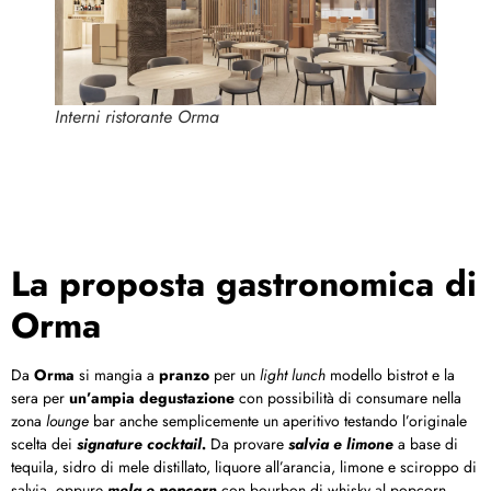
Interni ristorante Orma
La proposta gastronomica di
Orma
Da
Orma
si mangia a
pranzo
per un
light lunch
modello bistrot e la
sera per
un’ampia degustazione
con possibilità di consumare nella
zona
lounge
bar anche semplicemente un aperitivo testando l’originale
scelta dei
signature cocktail.
Da provare
salvia e limone
a base di
tequila, sidro di mele distillato, liquore all’arancia, limone e sciroppo di
salvia, oppure
mela e popcorn
con bourbon di whisky al popcorn