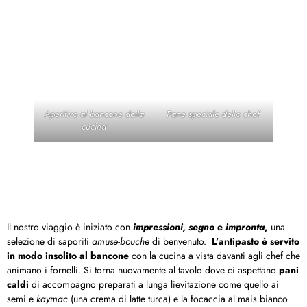
Aperitivo al bancone della
Pane speciale dello chef
cucina
Il nostro viaggio è iniziato con
impressioni,
segno
e
impronta
,
una
selezione di saporiti
amuse-bouche
di benvenuto.
L’antipasto è servito
in modo insolito al bancone
con la cucina a vista davanti agli chef che
animano i fornelli. Si torna nuovamente al tavolo dove ci aspettano
pani
caldi
di accompagno preparati a lunga lievitazione come quello ai
semi e
kaymac
(una crema di latte turca) e la focaccia al mais bianco