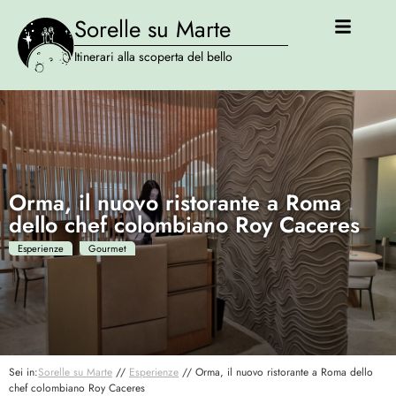
Sorelle su Marte
Itinerari alla scoperta del bello
Orma, il nuovo ristorante a Roma
dello chef colombiano Roy Caceres
Esperienze
Gourmet
Sei in:
Sorelle su Marte
//
Esperienze
//
Orma, il nuovo ristorante a Roma dello
chef colombiano Roy Caceres